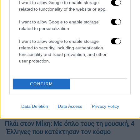
I want to allow Google to enable storage
αντιτρομοκρατική νομοθεσία στη χώρα. Η
related to functionality of the website or app.
πρωθυπουργός της Νέας Ζηλανδίας
υπογράμμισε ότι στο κοινοβούλιο έχει
I want to allow Google to enable storage
related to personalization.
κατατεθεί σχέδιο νόμου που μετατρέπει σε
ποινικό αδίκημα τον σχεδιασμό
I want to allow Google to enable storage
τρομοκρατικών ενεργειών και δεσμεύτηκε
related to security, including authentication
ότι αυτό θα εγκριθεί μέσα στον μήνα.
functionality and fraud prevention, and other
user protection.
Όλες οι ειδήσεις
Φωτιά στον Ελαιώνα: Πυρκαγιά κοντά στο
CONFIRM
hot spot μεταναστών
Αυξήσεις - φωτιά στις τιμές: 1 στα 3
Data Deletion
Data Access
Privacy Policy
νοικοκυριά κινδυνεύει με φτωχοποίηση
Πλάι στον Μίκη: Με όπλο τους τη μουσική, 4
Έλληνες που κατέκτησαν τον κόσμο