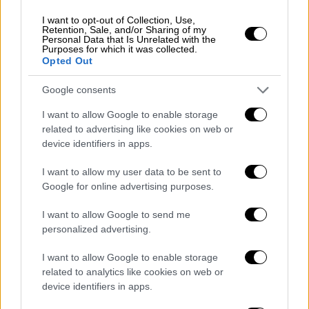
παρακολουθείτο, πρόσθεσε, οι υπηρεσίες
I want to opt-out of Collection, Use,
ασφαλείας «χρησιμοποιούσαν κάθε εργαλείο
Retention, Sale, and/or Sharing of my
Personal Data that Is Unrelated with the
που είχαν στη διάθεσή τους για να
Purposes for which it was collected.
προστατεύσουν τον κόσμο από αυτό το
Opted Out
πρόσωπο». Ο
επικεφαλής της νεοζηλανδικής
Google consents
αστυνομίας
,
Άντριου Κόστερ,
είπε από την
πλευρά του πως δεν υπήρχε νομική βάση
I want to allow Google to enable storage
related to advertising like cookies on web or
προκειμένου να τεθεί ο άνδρας εκ νέου υπό
device identifiers in apps.
κράτηση προτού διαπράξει τη χθεσινή
επίθεση. Σύμφωνα με τον κ. Κόστερ,
I want to allow my user data to be sent to
επρόκειτο για περίπτωση «εξαίρεσης στον
Google for online advertising purposes.
κανόνα», ενώ το επίπεδο της
I want to allow Google to send me
παρακολούθησής του ήταν «ιδιαίτερα
personalized advertising.
ασυνήθιστο» για τις νεοζηλανδικές αρχές.
«Ελάχιστοι άνθρωποι προκαλούν τόσο
I want to allow Google to enable storage
related to analytics like cookies on web or
μεγάλη ανησυχία»,
εξήγησε.
device identifiers in apps.
Η
Άρντερν
δεσμεύθηκε ότι θα αλλάξει η