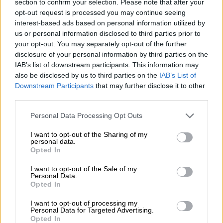
section to confirm your selection. Please note that after your
αφότου διέπραξε την επίθεση, εξαιτίας
opt-out request is processed you may continue seeing
interest-based ads based on personal information utilized by
δικαστικής εντολής. «
Κανένας τρομοκράτης,
us or personal information disclosed to third parties prior to
είτε ζωντανός είτε νεκρός, δεν αξίζει να
your opt-out. You may separately opt-out of the further
προφέρουμε το όνομά του, ώστε να γίνεται
disclosure of your personal information by third parties on the
διαβόητος όπως ήθελε
», είπε η Άρντερν.
IAB’s list of downstream participants. This information may
also be disclosed by us to third parties on the
IAB’s List of
Ωστόσο, μοιράστηκε με τους
Downstream Participants
that may further disclose it to other
third parties.
δημοσιογράφους ότι πρόκειται για
υποστηρικτή της τζιχαντιστικής οργάνωσης
Please note that this website/app uses one or more Google
Personal Data Processing Opt Outs
Ισλαμικό Κράτος
(ΙΚ), υπήκοο της
Σρι Λάνκα
services and may gather and store information including but
not limited to your visit or usage behaviour. You may click to
I want to opt-out of the Sharing of my
που είχε μετεγκατασταθεί στη Νέα Ζηλανδία
personal data.
grant or deny consent to Google and its third-party tags to
το 2011. Ο δράστης ήταν πρόσωπο γνωστό
Opted In
use your data for below specified purposes in below Google
«σε πολλές υπηρεσίες» ασφαλείας που τον
consent section.
I want to opt-out of the Sale of my
«παρακολουθούσαν στενά» επί πέντε χρόνια.
Personal Data.
Opted In
Ο δράστης
είχε οδηγηθεί ενώπιον της
δικαιοσύνης αρκετές φορές.
Είχε
I want to opt-out of processing my
Personal Data for Targeted Advertising.
αποφυλακιστεί τον Ιούλιο και
Opted In