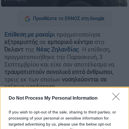
Προσθέστε το ΕΘΝΟΣ στη Google
Επίθεση με μαχαίρι
πραγματοποίησε
εξτρεμιστής
σε
εμπορικό κέντρο
στο
Όκλαντ
της
Νέας Ζηλανδίας
. Η επίθεση,
πραγματοποιήθηκε την Παρασκευή, 3
Σεπτεμβρίου και είχε σαν αποτέλεσμα να
τραυματιστούν συνολικά επτά άνθρωποι
,
τρεις εκ των οποίων
νοσηλεύονται σε
κρίσιμη κατάσταση.
Η
πρωθυπουργός
της χώρας,
Τζασίντα
Do Not Process My Personal Information
Αρντέρν,
διευκρίνισε ότι δεν μπορεί να
If you wish to opt-out of the sale, sharing to third parties, or
δημοσιοποιηθεί το όνομά του δράστη, ο
processing of your personal or sensitive information for
οποίος έπεσε νεκρός από σφαίρες
targeted advertising by us, please use the below opt-out
αστυνομικών μέσα σε ελάχιστο χρόνο