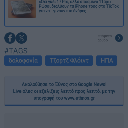
«Όχι γκέι 17 Pro, αλλά σπασμένο 11άρι»:
Ρώσοι διαλύουν τα iPhone τους στο TikTok
για να... γίνουν πιο άνδρες
επόμενο
άρθρο
#TAGS
δολοφονία
Τζορτζ Φλόιντ
ΗΠΑ
Ακολούθησε το Έθνος στο Google News!
Live όλες οι εξελίξεις λεπτό προς λεπτό, με την
υπογραφή του www.ethnos.gr