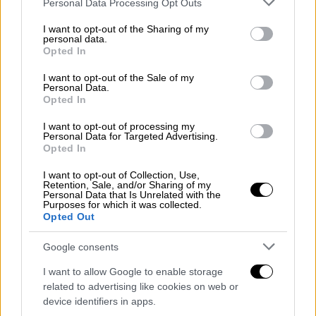
Personal Data Processing Opt Outs
services and may gather and store information including but
not limited to your visit or usage behaviour. You may click to
I want to opt-out of the Sharing of my
ΚΟΣΜΟΣ
25.06.2021
23:35
personal data.
grant or deny consent to Google and its third-party tags to
Opted In
Δολοφονία Φλόιντ: 22,5 χρόνια φυλακή στον
use your data for below specified purposes in below Google
δολοφόνο αστυνομικό
consent section.
I want to opt-out of the Sale of my
Personal Data.
Δολοφονία Φλόιντ: 22,5 χρόνια φυλακή στον
Opted In
δολοφόνο αστυνομικό
I want to opt-out of processing my
Personal Data for Targeted Advertising.
Τον Ιούνιο φέτος κρίθηκε ένοχος για
Opted In
δολοφονία και του επιβλήθηκε ποινή
κάθειρξης 22 ετών και έξι μηνών. Στο
I want to opt-out of Collection, Use,
Retention, Sale, and/or Sharing of my
δικαστήριο ο συνήγορός του επέμενε ότι ο
Personal Data that Is Unrelated with the
Purposes for which it was collected.
πελάτης του απλώς ακολουθούσε τις
Opted Out
διαδικασίες που τηρεί η αστυνομία και ότι ο
Google consents
θάνατος
του Φλόιντ οφειλόταν σε
προβλήματα υγείας, σε συνδυασμό με χρήση
I want to allow Google to enable storage
ναρκωτικών ουσιών
. Ωστόσο, δεν κατάφερε
related to advertising like cookies on web or
device identifiers in apps.
να πείσει τους ενόρκους.