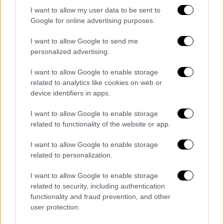
I want to allow my user data to be sent to
Οι άλλοι 3 κατηγορούνται για
Google for online advertising purposes.
συνεργεία αλλά και για καταπάτηση
δικαιωμάτων
I want to allow Google to send me
personalized advertising.
Οι τρεις πρώην συνάδελφοι του Σόβιν, Του
I want to allow Google to enable storage
Τάο, Αλεξάντερ Κουένγκ και Τόμας Λέιν, θα
related to analytics like cookies on web or
δικαστούν τον Μάρτιο στη Μινεσότα με την
device identifiers in apps.
κατηγορία της «συνέργειας σε δολοφονία».
I want to allow Google to enable storage
Παράλληλα και οι τέσσερις
κατηγορούνται
related to functionality of the website or app.
από την ομοσπονδιακή δικαιοσύνη για
I want to allow Google to enable storage
«καταπάτηση των συνταγματικών
related to personalization.
δικαιωμάτων» του Τζορτζ Φλόιντ. Για την
υπόθεση αυτή εμφανίστηκαν σήμερα, μέσω
I want to allow Google to enable storage
related to security, including authentication
βιντεοδιάσκεψης, ενώπιον ομοσπονδιακού
functionality and fraud prevention, and other
δικαστή. Στην έναρξη της δίκης όλοι τους
user protection.
δήλωσαν αθώοι. Σύμφωνα με τον τοπικό