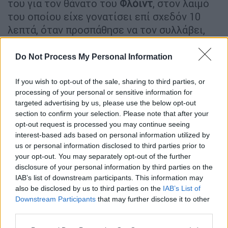
του για τον θάνατο του
Φλόιντ
, στον λαιμό
του οποίου είχε γονατίσει επί σχεδόν 10
λεπτά, όταν προσπάθησε να τον συλλάβει,
τον Μάιο του 2020 στη Μινεάπολις.
Do Not Process My Personal Information
If you wish to opt-out of the sale, sharing to third parties, or
processing of your personal or sensitive information for
targeted advertising by us, please use the below opt-out
section to confirm your selection. Please note that after your
opt-out request is processed you may continue seeing
interest-based ads based on personal information utilized by
us or personal information disclosed to third parties prior to
your opt-out. You may separately opt-out of the further
disclosure of your personal information by third parties on the
IAB’s list of downstream participants. This information may
also be disclosed by us to third parties on the
IAB’s List of
Downstream Participants
that may further disclose it to other
third parties.
Please note that this website/app uses one or more Google