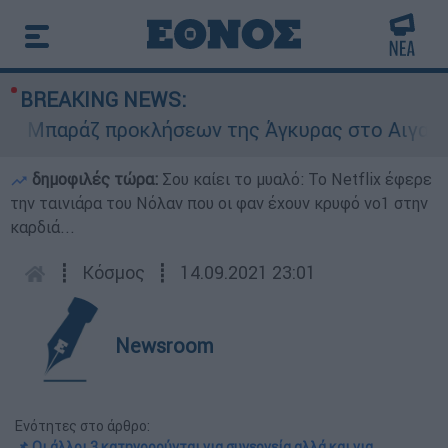
BREAKING NEWS:
παράζ προκλήσεων της Άγκυρας στο Αιγαίο: Εικ
δημοφιλές τώρα:
Σου καίει το μυαλό: Το Netflix έφερε
την ταινιάρα του Νόλαν που οι φαν έχουν κρυφό νο1 στην
καρδιά...
┋
Κόσμος
┋
14.09.2021 23:01
Newsroom
Ενότητες στο άρθρο:
📌 Οι άλλοι 3 κατηγορούνται για συνεργεία αλλά και για