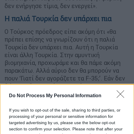
δεν ενήργησε τίμια, δεν ενεργεί».
H παλιά Τουρκία δεν υπάρχει πια
Ο Τούρκος πρόεδρος είπε ακόμη ότι «θα
πρέπει επίσης να γνωρίζουν ότι η παλιά
Τουρκία δεν υπάρχει πια. Αυτή η Τουρκία
είναι άλλη Τουρκία. Στην αμυντική
βιομηχανία, προχωράμε και θα πάμε ακόμη
παρακάτω. Αλλά αύριο δεν θα μπορούν να
πουν ‘Γιατί δεν αγοράζετε τα F-35;’. Εάν δεν
δώσετε, δεν θα πάρουμε. Τότε θα
χτυπήσουμε άλλες πόρτες. Τους το είπα
Do Not Process My Personal Information
αυτό και στη συνέντευξή μου στο CBS εδώ.
‘Δηλαδή, σκέφτεστε να αγοράσετε από
If you wish to opt-out of the sale, sharing to third parties, or
αλλού’, με ρώτησε. Είπα ‘Αν χρειαστεί, θα
processing of your personal or sensitive information for
targeted advertising by us, please use the below opt-out
αγοράσουμε’. Αν εσύ τώρα δεν μου δώσεις
section to confirm your selection. Please note that after your
Patriot, μετά όταν εγώ πάρω S-400 θα μου