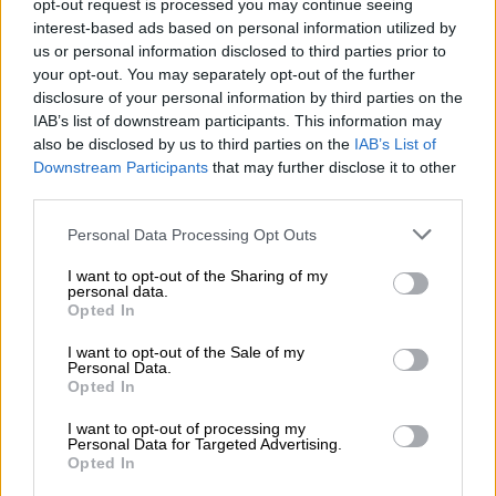
opt-out request is processed you may continue seeing
πεις ‘Γιατί πήρες S400;”. Η Τουρκία θα
interest-based ads based on personal information utilized by
αγοράσει ό,τι χρειάζεται για την άμυνά της.
us or personal information disclosed to third parties prior to
your opt-out. You may separately opt-out of the further
Θα αρχίσει επίσης να τα παράγει, εάν είναι
disclosure of your personal information by third parties on the
απαραίτητο. Το έχουμε ήδη ξεκινήσει τώρα.
IAB’s list of downstream participants. This information may
Από εδώ και πέρα, θα το πάμε σε υψηλότερο
also be disclosed by us to third parties on the
IAB’s List of
επίπεδο. Ας ελπίσουμε ότι θα παράγουμε τα
Downstream Participants
that may further disclose it to other
third parties.
δικά μας μη επανδρωμένα πολεμικά
αεροσκάφη. Θα το δουν. Ελπίζω να κάνουμε
Please note that this website/app uses one or more Google
Personal Data Processing Opt Outs
και αυτό το βήμα. Ελπίζω, ως δύο χώρες του
services and may gather and store information including but
not limited to your visit or usage behaviour. You may click to
I want to opt-out of the Sharing of my
ΝΑΤΟ, να αντιμετωπίσουμε ο ένας τον άλλον
personal data.
grant or deny consent to Google and its third-party tags to
φιλικά και όχι εχθρικά. Αλλά ως δύο χώρες
Opted In
use your data for below specified purposes in below Google
του ΝΑΤΟ, η τρέχουσα πορεία δεν προμηνύει
consent section.
I want to opt-out of the Sale of my
καλό οιωνό. Κατά την 19χρονη καριέρα μου
Personal Data.
Opted In
ως πρωθυπουργός και ως πρόεδρος, έχω να
πω ότι το σημείο που έφτασαν οι σχέσεις
I want to opt-out of processing my
Personal Data for Targeted Advertising.
μας με την Αμερική, δεν είναι δυστυχώς στο
Opted In
καλύτερο σημείο. Δούλεψα καλά με τον υιό