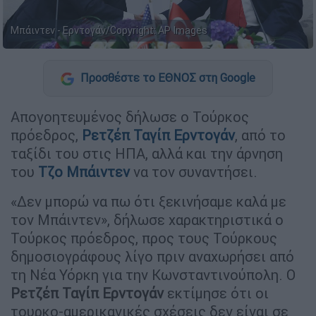
Μπάιντεν - Ερντογάν/Copyright: AP Images
Προσθέστε το ΕΘΝΟΣ στη Google
Απογοητευμένος δήλωσε ο Τούρκος
πρόεδρος,
Ρετζέπ Ταγίπ Ερντογάν
, από το
ταξίδι του στις ΗΠΑ, αλλά και την άρνηση
του
Τζο Μπάιντεν
να τον συναντήσει.
«Δεν μπορώ να πω ότι ξεκινήσαμε καλά με
τον Μπάιντεν», δήλωσε χαρακτηριστικά ο
Τούρκος πρόεδρος, προς τους Τούρκους
δημοσιογράφους λίγο πριν αναχωρήσει από
τη Νέα Υόρκη για την Κωνσταντινούπολη. Ο
Ρετζέπ Ταγίπ Ερντογάν
εκτίμησε ότι οι
τουρκο-αμερικανικές σχέσεις δεν είναι σε