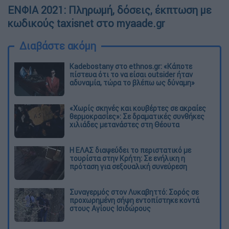
ΕΝΦΙΑ 2021: Πληρωμή, δόσεις, έκπτωση με
κωδικούς taxisnet στο myaade.gr
Διαβάστε ακόμη
Kadebostany στο ethnos.gr: «Κάποτε
πίστευα ότι το να είσαι outsider ήταν
αδυναμία, τώρα το βλέπω ως δύναμη»
«Χωρίς σκηνές και κουβέρτες σε ακραίες
θερμοκρασίες»: Σε δραματικές συνθήκες
χιλιάδες μετανάστες στη Θέουτα
Η ΕΛΑΣ διαψεύδει το περιστατικό με
τουρίστα στην Κρήτη: Σε ενήλικη η
πρόταση για σεξουαλική συνεύρεση
Συναγερμός στον Λυκαβηττό: Σορός σε
προχωρημένη σήψη εντοπίστηκε κοντά
στους Αγίους Ισιδώρους