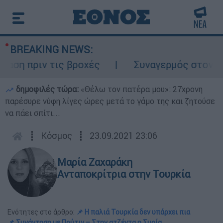
BREAKING NEWS:
 πριν τις βροχές
Συναγερμός στον Λυκαβ
δημοφιλές τώρα:
«Θέλω τον πατέρα μου»: 27χρονη
παρέσυρε νύφη λίγες ώρες μετά το γάμο της και ζητούσε
να πάει σπίτι...
┋
Κόσμος
┋
23.09.2021 23:06
Μαρία Ζαχαράκη
Ανταποκρίτρια στην Τουρκία
Ενότητες στο άρθρο:
📌 H παλιά Τουρκία δεν υπάρχει πια
📌 Συνάντηση με Πούτιν – Στην ατζέντα η Συρία