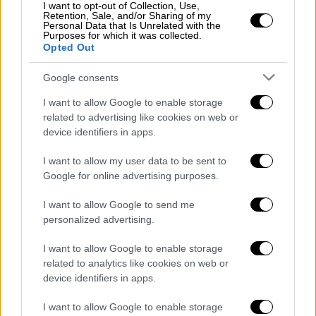
I want to opt-out of Collection, Use,
Μπους, συνεργάστηκα καλά με τον κ.
Retention, Sale, and/or Sharing of my
Personal Data that Is Unrelated with the
Ομπάμα, συνεργάστηκα καλά με τον κ. Τραμπ,
Purposes for which it was collected.
αλλά δεν μπορώ να πω ότι ξεκινήσαμε καλά
Opted Out
με τον κ. Μπάιντεν», δήλωσε ο Ρετζέπ Ταγίπ
Google consents
Ερντογάν.
I want to allow Google to enable storage
Συνάντηση με Πούτιν – Στην ατζέντα
related to advertising like cookies on web or
η Συρία
device identifiers in apps.
I want to allow my user data to be sent to
Για τη συνάντησή του με το Ρώσο πρόεδρο
Google for online advertising purposes.
στις 29 Σεπτεμβρίου, ο Ερντογάν είπε ότι
δεν θα υπάρξει συνάντηση μεταξύ των
I want to allow Google to send me
αντιπροσωπειών, αλλά θα έχει μόνο μία
personalized advertising.
διμερή συνάντηση με τον
Πούτιν
.
I want to allow Google to enable storage
related to analytics like cookies on web or
«Δεν πρόκειται για συνάντηση που θα αφορά
device identifiers in apps.
μόνο το Ιντλίμπ. Ταυτόχρονα, θα
συζητήσουμε τις διμερείς σχέσεις
I want to allow Google to enable storage