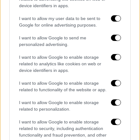
device identifiers in apps.
Λέκκας για Λα Πάλμα: Εντυπωσιακή η
δραστηριότητα του ηφαιστείου
I want to allow my user data to be sent to
Λέκκας για Λα Πάλμα: Εντυπωσιακή η
Google for online advertising purposes.
δραστηριότητα του ηφαιστείου
I want to allow Google to send me
Την Δευτέρα, περίπου 3.000 κάτοικοι
personalized advertising.
αναγκάστηκαν να κλειστούν ερμητικά μέσα
I want to allow Google to enable storage
στα σπίτια τους αφού η λάβα «έφαγε» ένα
related to analytics like cookies on web or
εργοστάσιο τσιμέντου, με αποτέλεσμα να
device identifiers in apps.
εκλυθούν δυνητικά τοξικά νέφη στην
I want to allow Google to enable storage
ατμόσφαιρα. Την Τρίτη όμως οι Aρχές ήραν
related to functionality of the website or app.
αυτό το
lockdown
. Περισσότερα από 1.200
κτίρια έχουν καταστραφεί μέχρι σήμερα,
I want to allow Google to enable storage
λιγότερο από έναν μήνα αφότου εξερράγη το
related to personalization.
ηφαίστειο αυτό.
I want to allow Google to enable storage
related to security, including authentication
Όλες οι ειδήσεις
functionality and fraud prevention, and other