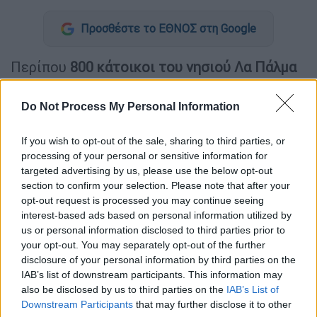
Προσθέστε το ΕΘΝΟΣ στη Google
Περίπου
800 κάτοικοι του νησιού Λα Πάλμα
έλαβαν εντολή να εγκαταλείψουν τις εστίες
τους την Τρίτη, λόγω της
λάβας
από το
Do Not Process My Personal Information
ηφαίστειο
Κούμπρε Βιέχα που απειλεί τα
σπίτια τους.
If you wish to opt-out of the sale, sharing to third parties, or
processing of your personal or sensitive information for
Η υπηρεσία πολιτικής προστασίας του
targeted advertising by us, please use the below opt-out
section to confirm your selection. Please note that after your
αρχιπελάγους των Καναρίων ανακοίνωσε
opt-out request is processed you may continue seeing
μέσω του Twitter ότι εξέδωσε «εντολή
interest-based ads based on personal information utilized by
εκκένωσης» για διάφορες περιοχές της
us or personal information disclosed to third parties prior to
κοινότητας Λος Λιάνος δε Αριδάνε, στη
your opt-out. You may separately opt-out of the further
δυτική πλευρά του νησιού. Προβλέπεται ότι
disclosure of your personal information by third parties on the
IAB’s list of downstream participants. This information may
προς τα εκεί θα κινηθεί το ποτάμι της λάβας
also be disclosed by us to third parties on the
IAB’s List of
τις επόμενες ώρες. Η εκκένωση αυτή αφορά
Downstream Participants
that may further disclose it to other