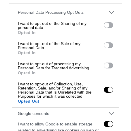
«περίπου 700-800 άτομα», διευκρίνισε η
third parties.
υπηρεσία.
Please note that this website/app uses one or more Google
Personal Data Processing Opt Outs
services and may gather and store information including but
not limited to your visit or usage behaviour. You may click to
I want to opt-out of the Sharing of my
personal data.
grant or deny consent to Google and its third-party tags to
Opted In
use your data for below specified purposes in below Google
consent section.
I want to opt-out of the Sale of my
Personal Data.
Opted In
I want to opt-out of processing my
Personal Data for Targeted Advertising.
Opted In
I want to opt-out of Collection, Use,
Retention, Sale, and/or Sharing of my
Personal Data that Is Unrelated with the
Purposes for which it was collected.
Opted Out
Google consents
I want to allow Google to enable storage
ΚΟΣΜΟΣ
02.10.2021
15:34
related to advertising like cookies on web or