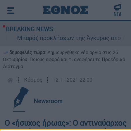
BREAKING NEWS:
Μπαράζ προκλήσεων της Άγκυρας στο Αιγαίο
δημοφιλές τώρα:
Δημιουργήθηκε νέα αργία στις 26
Οκτωβρίου: Ποιους αφορά και τι αναφέρει το Προεδρικό
Διάταγμα
┋
Κόσμος
┋
12.11.2021 22:00
Newsroom
Ο «ήσυχος ήρωας»: Ο αντιναύαρχος