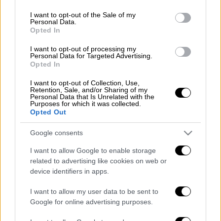
use your data for below specified purposes in below Google
consent section.
I want to opt-out of the Sale of my
Πέτυχε εκείνο που οι άλλες χώρες
Personal Data.
προσπαθούν εδώ και μήνες. Διαβάστε για
Opted In
τον αντιναύαρχο που υπέγραψε το
I want to opt-out of processing my
υγειονομικό θαύμα της Πορτογαλίας
Personal Data for Targeted Advertising.
Opted In
σβήνοντας τον κορονοϊό με ένα κλικ στο
menshouse.gr
I want to opt-out of Collection, Use,
Retention, Sale, and/or Sharing of my
Personal Data that Is Unrelated with the
Διαβάστε ακόμη
Purposes for which it was collected.
Opted Out
Εκτελέσεις, συλλήψεις και νέοι
περιορισμοί: Το Ιράν σκληραίνει τη γραμμή
Google consents
στο εσωτερικό εν μέσω πολέμου
I want to allow Google to enable storage
related to advertising like cookies on web or
Η πρώτη δήλωση της οικογένειας της
38χρονης Βρετανίδας που δολοφονήθηκε
device identifiers in apps.
στην Κυψέλη
I want to allow my user data to be sent to
Google for online advertising purposes.
Ντύθηκε «Χάρος», ανέβηκε στην οροφή
νοσοκομείου και κοιτούσε επίμονα τους
ασθενείς