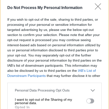
που υπέγραψε το υγειονομικό
θαύμα της Πορτογαλίας σβήνοντας
Do Not Process My Personal Information
τον κορονοϊό
If you wish to opt-out of the sale, sharing to third parties, or
processing of your personal or sensitive information for
targeted advertising by us, please use the below opt-out
section to confirm your selection. Please note that after your
opt-out request is processed you may continue seeing
interest-based ads based on personal information utilized by
us or personal information disclosed to third parties prior to
your opt-out. You may separately opt-out of the further
disclosure of your personal information by third parties on the
IAB’s list of downstream participants. This information may
also be disclosed by us to third parties on the
IAB’s List of
Downstream Participants
that may further disclose it to other
third parties.
Please note that this website/app uses one or more Google
Personal Data Processing Opt Outs
services and may gather and store information including but
not limited to your visit or usage behaviour. You may click to
I want to opt-out of the Sharing of my
personal data.
Προσθέστε το ΕΘΝΟΣ στη Google
grant or deny consent to Google and its third-party tags to
Opted In