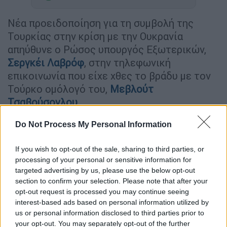
Νέα προειδοποίηση για τη συμβολή της
Τουρκίας στην κρίση με την Ουκρανία
απηύθυνε ο Ρώσος υπουργός Εξωτερικών,
Σεργκέι Λαβρόφ
, στην τηλεφωνική
επικοινωνία που είχε χθες το βράδυ με τον
Τούρκο ομόλογό του,
Μεβλούτ
Τσαβούσογλου
.
Η ρωσική πλευρά κάλεσε να
Do Not Process My Personal Information
αντιμετωπιστούν με τη μέγιστη σοβαρότητα
οι ανησυχίες της ως προς την
τουρκο-
If you wish to opt-out of the sale, sharing to third parties, or
processing of your personal or sensitive information for
ουκρανική
συνεργασία στον τομέα της
targeted advertising by us, please use the below opt-out
στρατιωτικής-τεχνικής
συνεργασίας
, η
section to confirm your selection. Please note that after your
οποία συμβάλει μεταξύ άλλων στην
opt-out request is processed you may continue seeing
περαιτέρω στρατιωτικοποίηση της
interest-based ads based on personal information utilized by
us or personal information disclosed to third parties prior to
Ουκρανίας
.
your opt-out. You may separately opt-out of the further