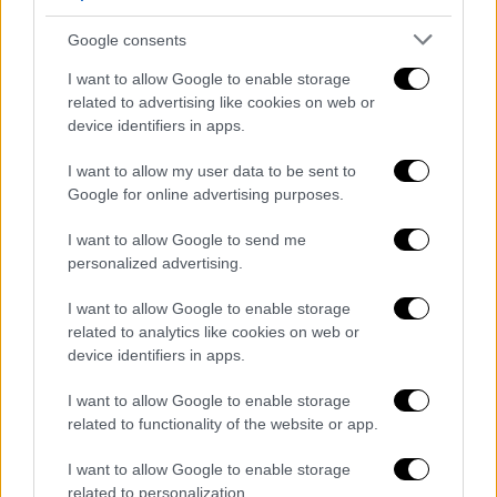
διάρκειά της συζητήθηκαν διμερή και
Google consents
περιφερειακά ζητήματα, όπως η κατάσταση
στα Βαλκάνια και τον Καύκασο, ωστόσο
I want to allow Google to enable storage
related to advertising like cookies on web or
αναλυτικά συζητήθηκε κι η κατάσταση στην
device identifiers in apps.
περιοχή με έμφαση στην Ουκρανία.
I want to allow my user data to be sent to
Η επιλογή του Κιέβου «για κλιμάκωση της
Google for online advertising purposes.
έντασης στα νοτιοανατολικά της χώρας,
I want to allow Google to send me
ενισχυόμενη από τους δυτικούς εταίρους,
personalized advertising.
απειλεί με επικίνδυνη αποσταθεροποίηση
της κατάστασης», δήλωσε ο Ρώσος
I want to allow Google to enable storage
υπουργός Εξωτερικών Σεργκέι Λαβρόφ στον
related to analytics like cookies on web or
device identifiers in apps.
Τούρκο ομόλογό του, σύμφωνα με σχετική
ανακοίνωση του ρωσικού υπουργείου
I want to allow Google to enable storage
Εξωτερικών.
related to functionality of the website or app.
I want to allow Google to enable storage
related to personalization.