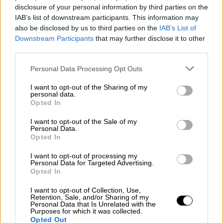
disclosure of your personal information by third parties on the
ΔΙΑΒΑΣΤΕ ΕΠΙΣΗΣ
IAB’s list of downstream participants. This information may
also be disclosed by us to third parties on the
IAB’s List of
Ελλάδα
|
20.11.2021 07:40
Downstream Participants
that may further disclose it to other
third parties.
Αττική Οδός: Κλείνει η έξοδος προς
Λαμία - Ποιες ώρες και μέρες
Please note that this website/app uses one or more Google
Personal Data Processing Opt Outs
services and may gather and store information including but
not limited to your visit or usage behaviour. You may click to
I want to opt-out of the Sharing of my
Κόσμος
|
20.11.2021 07:24
personal data.
grant or deny consent to Google and its third-party tags to
Opted In
Γιατρός Μπάιντεν: Ο πρόεδρος των
use your data for below specified purposes in below Google
consent section.
ΗΠΑ είναι ακμαίος και ικανός για να
I want to opt-out of the Sale of my
Personal Data.
εκτελέσει τα καθήκοντα του
Opted In
I want to opt-out of processing my
Personal Data for Targeted Advertising.
Opted In
Το ρωσικό υπουργείο Εξωτερικών
I want to opt-out of Collection, Use,
ανακοίνωσε ότι την πρωτοβουλία για την
Retention, Sale, and/or Sharing of my
Personal Data that Is Unrelated with the
τηλεφωνική συνομιλία των δύο υπουργών
Purposes for which it was collected.
είχε η τουρκική πλευρά και ότι κατά τη
Opted Out