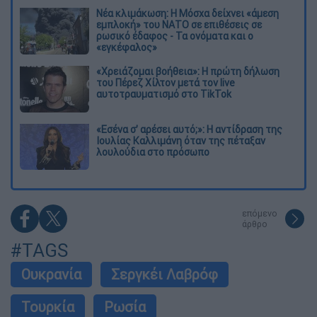
Νέα κλιμάκωση: Η Μόσχα δείχνει «άμεση
εμπλοκή» του ΝΑΤΟ σε επιθέσεις σε
ρωσικό έδαφος - Τα ονόματα και ο
«εγκέφαλος»
«Χρειάζομαι βοήθεια»: Η πρώτη δήλωση
του Πέρεζ Χίλτον μετά τον live
αυτοτραυματισμό στο TikTok
«Εσένα σ’ αρέσει αυτό;»: Η αντίδραση της
Ιουλίας Καλλιμάνη όταν της πέταξαν
λουλούδια στο πρόσωπο
επόμενο
άρθρο
#TAGS
Ουκρανία
Σεργκέι Λαβρόφ
Τουρκία
Ρωσία