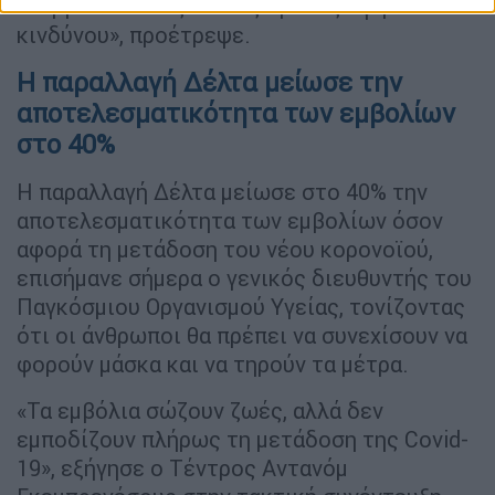
ανεμβολίαστους και τις ομάδες υψηλού
κινδύνου», προέτρεψε.
Η παραλλαγή Δέλτα μείωσε την
αποτελεσματικότητα των εμβολίων
στο 40%
Η παραλλαγή Δέλτα μείωσε στο 40% την
αποτελεσματικότητα των εμβολίων όσον
αφορά τη μετάδοση του νέου κορονοϊού,
επισήμανε σήμερα ο γενικός διευθυντής του
Παγκόσμιου Οργανισμού Υγείας, τονίζοντας
ότι οι άνθρωποι θα πρέπει να συνεχίσουν να
φορούν μάσκα και να τηρούν τα μέτρα.
«Τα εμβόλια σώζουν ζωές, αλλά δεν
εμποδίζουν πλήρως τη μετάδοση της Covid-
19», εξήγησε ο Τέντρος Αντανόμ