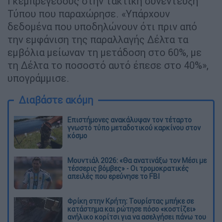
Γκεμπρεγέσους στην τακτική συνέντευξη
Τύπου που παραχώρησε. «Υπάρχουν
δεδομένα που υποδηλώνουν ότι πριν από
την εμφάνιση της παραλλαγής Δέλτα τα
εμβόλια μείωναν τη μετάδοση στο 60%, με
τη Δέλτα το ποσοστό αυτό έπεσε στο 40%»,
υπογράμμισε.
Διαβάστε ακόμη
Επιστήμονες ανακάλυψαν τον τέταρτο
γνωστό τύπο μεταδοτικού καρκίνου στον
κόσμο
Μουντιάλ 2026: «Θα ανατινάξω τον Μέσι με
τέσσερις βόμβες» - Οι τρομοκρατικές
απειλές που ερεύνησε το FBI
Φρίκη στην Κρήτη: Τουρίστας μπήκε σε
κατάστημα και ρώτησε πόσο «κοστίζει»
ανήλικο κορίτσι για να ασελγήσει πάνω του