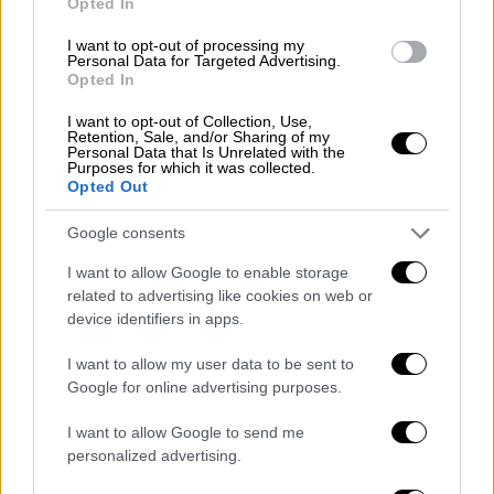
Opted In
I want to opt-out of processing my
Personal Data for Targeted Advertising.
Τα κλειδιά για να σταματήσει η
Opted In
μετάδοση
I want to opt-out of Collection, Use,
Retention, Sale, and/or Sharing of my
Ο εμβολιασμός, η χρήση μάσκας και η
Personal Data that Is Unrelated with the
Purposes for which it was collected.
κοινωνική αποστασιοποίηση
είναι τα κλειδιά
Opted Out
για να σταματήσει η μετάδοση, σύμφωνα με
Google consents
αξιωματούχους του ΠΟΥ.
I want to allow Google to enable storage
«Βρισκόμαστε πίσω στα προπανδημικά
related to advertising like cookies on web or
επίπεδα όσον αφορά τις κοινωνικές
device identifiers in apps.
συναναστροφές (στην Ευρώπη)… ακόμη και
I want to allow my user data to be sent to
εν μέσω της πολύ ισχυρής αύξησης των
Google for online advertising purposes.
κρουσμάτων» και ενώ σε ορισμένες χώρες
τα υγειονομικά συστήματα δέχονται ισχυρή
I want to allow Google to send me
personalized advertising.
πίεση, είπε ο διευθυντής επειγόντων
καταστάσεων του ΠΟΥ, Μάικ Ράιαν. «Και η