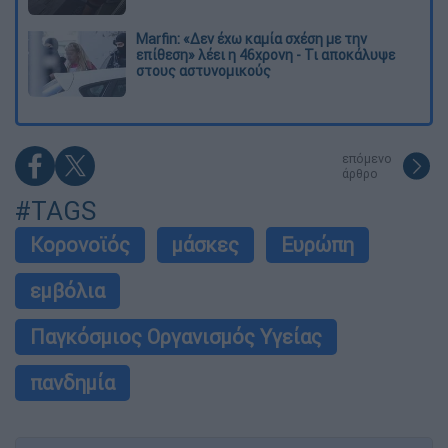
Marfin: «Δεν έχω καμία σχέση με την
επίθεση» λέει η 46χρονη - Τι αποκάλυψε
στους αστυνομικούς
επόμενο
άρθρο
#TAGS
Κορονοϊός
μάσκες
Ευρώπη
εμβόλια
Παγκόσμιος Οργανισμός Υγείας
πανδημία