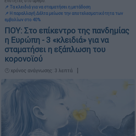
Ενότητες στο άρθρο:
📌 Τα κλειδιά για να σταματήσει η μετάδοση
📌 Η παραλλαγή Δέλτα μείωσε την αποτελεσματικότητα των
εμβολίων στο 40%
ΠΟΥ: Στο επίκεντρο της πανδημίας
η Ευρώπη - 3 «κλειδιά» για να
σταματήσει η εξάπλωση του
κορονοϊού
🕛 χρόνος ανάγνωσης: 3 λεπτά ┋