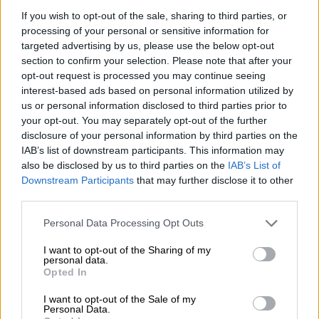
ΔΙΑΒΑΣΤΕ ΕΠΙΣΗΣ
If you wish to opt-out of the sale, sharing to third parties, or
processing of your personal or sensitive information for
targeted advertising by us, please use the below opt-out
Ελλάδα
|
24.11.2021 18:35
section to confirm your selection. Please note that after your
Κορονοϊός: Αυξήθηκαν τα κρούσματα
opt-out request is processed you may continue seeing
στα παιδιά από 4 έως 18 ετών - Τα
interest-based ads based on personal information utilized by
στοιχεία του ΕΟΔΥ
us or personal information disclosed to third parties prior to
your opt-out. You may separately opt-out of the further
disclosure of your personal information by third parties on the
Ελλάδα
|
24.11.2021 17:37
IAB’s list of downstream participants. This information may
Κορονοϊός: 1.826 κρούσματα στην
also be disclosed by us to third parties on the
IAB’s List of
Αττική, 1.200 στη Θεσσαλονίκη - Η
Downstream Participants
that may further disclose it to other
third parties.
κατανομή
Please note that this website/app uses one or more Google
Personal Data Processing Opt Outs
services and may gather and store information including but
Κόσμος
|
24.11.2021 15:40
not limited to your visit or usage behaviour. You may click to
I want to opt-out of the Sharing of my
Γαλλία: Νέα μέτρα ανακοινώνει αύριο
personal data.
grant or deny consent to Google and its third-party tags to
Opted In
η κυβέρνηση για τον περιορισμό της
use your data for below specified purposes in below Google
consent section.
πανδημίας
I want to opt-out of the Sale of my
Personal Data.