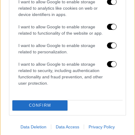
I want to allow Google to enable storage
πραγματικότητα είναι ότι ο ιός θα συνεχίσει
related to analytics like cookies on web or
να μεταδίδεται εντατικά σε αυτό το
device identifiers in apps.
περιβάλλον», πρόσθεσε.
I want to allow Google to enable storage
related to functionality of the website or app.
Η επιδημιολόγος Μαρία βαν Κέρκοβ
σημείωσε ότι είναι σημαντικό να ληφθούν
I want to allow Google to enable storage
μέτρα κατά την περίοδο των διακοπών,
related to personalization.
τονίζοντας: «
Τα κοινωνικά μέτρα δεν
I want to allow Google to enable storage
σημαίνουν λοκντάουν
». Η επικεφαλής
related to security, including authentication
επιστήμονας του ΠΟΥ Σουμία Σουαμινάθαν,
functionality and fraud prevention, and other
όταν ρωτήθηκε για τις νέες συστάσεις της
user protection.
Ευρωπαϊκής Ένωσης όσον αφορά τις
αναμνηστικές δόσεις του εμβολίου σε άτομα
άνω των 40 ετών, είπε ότι η προτεραιότητα
CONFIRM
θα πρέπει να παραμείνει ο εμβολιασμός
όλων των ενηλίκων και των πιο ευπαθών
Data Deletion
Data Access
Privacy Policy
ομάδων. «Επικεντρωθείτε στους