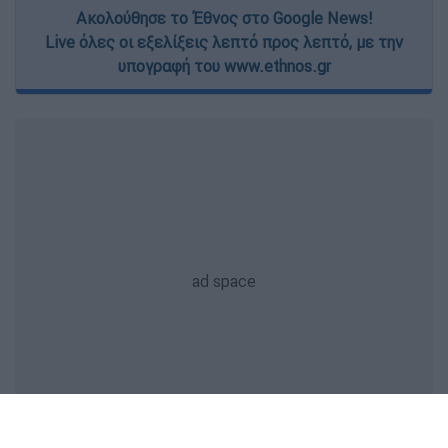
Ακολούθησε το Έθνος στο Google News!
Live όλες οι εξελίξεις λεπτό προς λεπτό, με την
υπογραφή του www.ethnos.gr