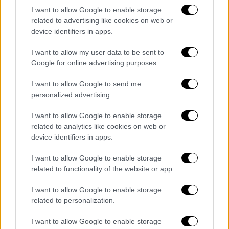
Κόσμος
|
25.11.2021 18:38
I want to allow Google to enable storage
Σπάει κάθε αρνητικό ρεκόρ της
related to advertising like cookies on web or
device identifiers in apps.
πανδημίας στο Βέλγιο - Έρχονται νέα
μέτρα
I want to allow my user data to be sent to
Google for online advertising purposes.
Κόσμος
|
25.11.2021 15:22
I want to allow Google to send me
Ξεπέρασαν το 1,5 εκατομμύριο οι
personalized advertising.
νεκροί στην Ευρώπη - Συναγερμός
I want to allow Google to enable storage
από ΠΟΥ
related to analytics like cookies on web or
device identifiers in apps.
I want to allow Google to enable storage
«Το σημείο καμπής δεν θα συμβεί από μόνο
related to functionality of the website or app.
του», επισήμανε, προσθέτοντας πως η
I want to allow Google to enable storage
κυβέρνηση δεν έχει λάβει τις τελικές
related to personalization.
αποφάσεις σχετικά με το τι μέτρα θα
χρειαστούν. Το κρατικό τηλεοπτικό δίκτυο
I want to allow Google to enable storage