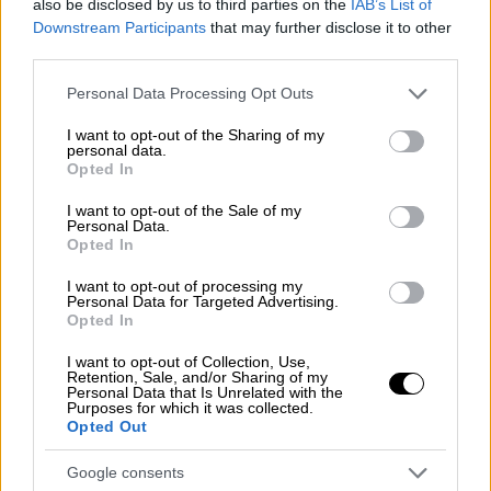
προηγούμενων κυμάτων. «Ότι θα χρειαστούν
also be disclosed by us to third parties on the
IAB’s List of
Downstream Participants
that may further disclose it to other
αυστηρά μέτρα είναι πέραν αμφιβολίας»,
third parties.
είπε σε δημοσιογράφους στη Χάγη ο
Ολλανδός υπουργός Υγείας Ούγκο ντε
Please note that this website/app uses one or more Google
Personal Data Processing Opt Outs
services and may gather and store information including but
Γιονγκ.
not limited to your visit or usage behaviour. You may click to
I want to opt-out of the Sharing of my
personal data.
grant or deny consent to Google and its third-party tags to
Ο ίδιος παραδέχθηκε πως τα
μέτρα
που
Opted In
use your data for below specified purposes in below Google
ελήφθησαν στις αρχές Νοεμβρίου δεν ήταν
consent section.
I want to opt-out of the Sale of my
επαρκή. Αυτά συμπεριλάμβαναν την
Personal Data.
Opted In
εισαγωγή εκ νέου του μέτρου της χρήσης
της μάσκας στα καταστήματα και ένα μερικό
I want to opt-out of processing my
Personal Data for Targeted Advertising.
λοκντάουν
, με τους πολίτες να
Opted In
ενθαρρύνονται να εργάζονται με τηλεργασία
I want to opt-out of Collection, Use,
και τα μπαρ και τα εστιατόρια να κλείνουν
Retention, Sale, and/or Sharing of my
στις 8 το βράδυ τοπική ώρα.
Personal Data that Is Unrelated with the
Purposes for which it was collected.
Opted Out
ΔΙΑΒΑΣΤΕ ΕΠΙΣΗΣ
Google consents