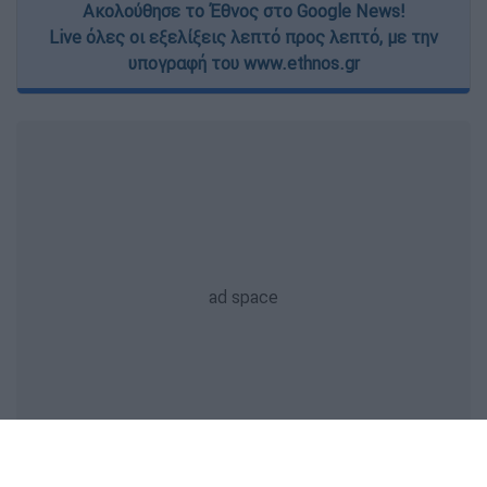
Ακολούθησε το Έθνος στο Google News!
Live όλες οι εξελίξεις λεπτό προς λεπτό, με την
υπογραφή του www.ethnos.gr