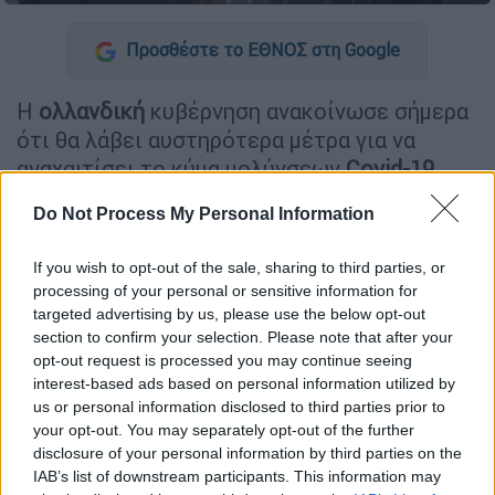
Προσθέστε το ΕΘΝΟΣ στη Google
Η
ολλανδική
κυβέρνηση ανακοίνωσε σήμερα
ότι θα λάβει αυστηρότερα μέτρα για να
αναχαιτίσει το κύμα μολύνσεων
Covid-19
,
την ώρα που τα νοσοκομεία περιορίζουν τις
Do Not Process My Personal Information
υπηρεσίες υγείας για άλλες ασθένειες
προκειμένου να κάνουν χώρο για ασθενείς με
If you wish to opt-out of the sale, sharing to third parties, or
νέο
κορονοϊό
.
processing of your personal or sensitive information for
targeted advertising by us, please use the below opt-out
Περίπου το 85% του ενήλικου πληθυσμού
section to confirm your selection. Please note that after your
στην
Ολλανδία
έχει
εμβολιαστεί
πλήρως
opt-out request is processed you may continue seeing
κατά της Covid-19, όμως η χώρα καταγράφει
interest-based ads based on personal information utilized by
us or personal information disclosed to third parties prior to
κατά μέσο όρο περισσότερα από 20.000 νέα
your opt-out. You may separately opt-out of the further
κρούσματα την ημέρα την τελευταία
disclosure of your personal information by third parties on the
εβδομάδα, ξεπερνώντας τα υψηλά ρεκόρ των
IAB’s list of downstream participants. This information may