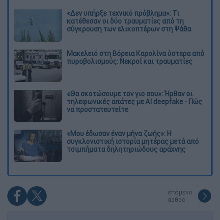
«Δεν υπήρξε τεχνικό πρόβλημα»: Τι
κατέθεσαν οι δύο τραυματίες από τη
σύγκρουση των ελικοπτέρων στη Ψάθα
Μακελειό στη Βόρεια Καρολίνα ύστερα από
πυροβολισμούς: Νεκροί και τραυματίες
«Θα σκοτώσουμε τον γιο σου»: Ήρθαν οι
τηλεφωνικές απάτες με AI deepfake - Πώς
να προστατευτείτε
«Μου έδωσαν έναν μήνα ζωής»: Η
συγκλονιστική ιστορία μητέρας μετά από
τσιμπήματα δηλητηριώδους αράχνης
επόμενο
άρθρο