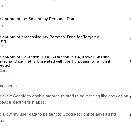
ν κατεύθυνση ενός μεγαλύτερου επιπέδου
In
φού του, σε σχέση με όσα γνωρίζαμε
αστείλει την εργασία του Κρις επ’
o opt-out of the Sale of my Personal Data.
αξιολόγηση», ανακοίνωσε το CNN.
In
ραίτηση από τη θέση του κυβερνήτη τον
to opt-out of processing my Personal Data for Targeted
ing.
γελίες για σεξουαλική παρενόχληση. Ο
In
ράνομο.
o opt-out of Collection, Use, Retention, Sale, and/or Sharing
ersonal Data that Is Unrelated with the Purposes for which it
εσα σε αίτημα σχολιασμού σχετικά με την
lected.
.
Out
δημοφιλή δημοσιογραφική εκπομπή του CNN,
consents
βίασε μερικούς από τους κανόνες του
o allow Google to enable storage related to advertising like cookies on
σχετικά με την παροχή συμβουλών στον
evice identifiers in apps.
ς υπόθεσης των κατηγοριών για σεξουαλική
o allow my user data to be sent to Google for online advertising
s.