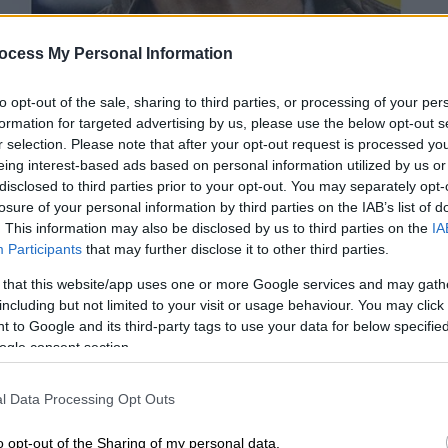
ocess My Personal Information
to opt-out of the sale, sharing to third parties, or processing of your per
formation for targeted advertising by us, please use the below opt-out s
r selection. Please note that after your opt-out request is processed y
eing interest-based ads based on personal information utilized by us or
 το ΕΘΝΟΣ στη Google
disclosed to third parties prior to your opt-out. You may separately opt-
losure of your personal information by third parties on the IAB’s list of
. This information may also be disclosed by us to third parties on the
IA
από τα καθήκοντά του, τον κορυφαίο
Participants
that may further disclose it to other third parties.
 ρόλο του στην υπεράσπιση του αδερφού
κης
Άντριου Κουόμο
, αναφορικά με
 that this website/app uses one or more Google services and may gath
including but not limited to your visit or usage behaviour. You may click 
σης
.
 to Google and its third-party tags to use your data for below specifi
ogle consent section.
ρόμενο
δίκτυο καλωδιακής τηλεόρασης
αστολή εργασίας του Κουόμο έγινε μετά τη
l Data Processing Opt Outs
ράφων τη Δευτέρα (29/11).
o opt-out of the Sharing of my personal data.