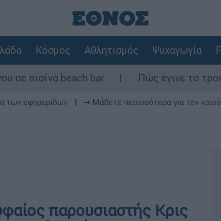
λάδα
Κόσμος
Αθλητισμός
Ψυχαγωγία
F
ίνα beach bar
Πώς έγινε το τροχαίο στη 
δα των εφημερίδων
|
➔ Μάθετε περισσότερα για τον καιρό
υφαίος παρουσιαστής Κρις