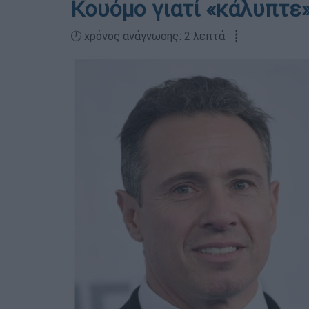
Κουόμο γιατί «κάλυπτε
🕛 χρόνος ανάγνωσης: 2 λεπτά ┋