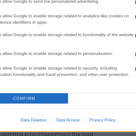
to allow Google to send me personalized advertising.
o allow Google to enable storage related to analytics like cookies on
υρκία: Πατέρας χτυπά άγρια το μωρό
evice identifiers in apps.
σκληρές εικόνες
o allow Google to enable storage related to functionality of the website
ιασμός: Ο Έλληνας χρειάζεται
o allow Google to enable storage related to personalization.
το καλό του
o allow Google to enable storage related to security, including
cation functionality and fraud prevention, and other user protection.
ε κρύο που… ξυρίζει – Πού
οκρασίες
CONFIRM
Data Deletion
Data Access
Privacy Policy
1), ότι κατά τη συγκεκριμένη περίοδο που η
ιρότητα «(το τηλεοπτικό δίκτυο)