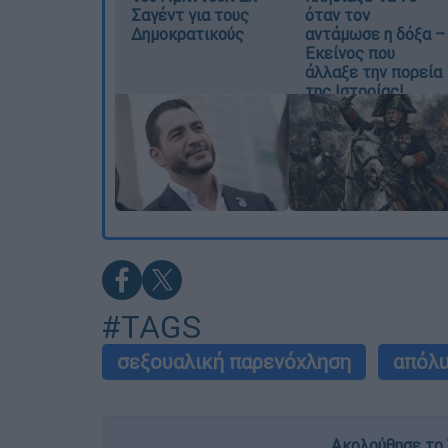
Σαγέντ για τους
όταν τον
Δημοκρατικούς
αντάμωσε η δόξα –
Εκείνος που
άλλαξε την πορεία
της Ιστορίας!
#TAGS
σεξουαλική παρενόχληση
απόλ
Ακολούθησε το 