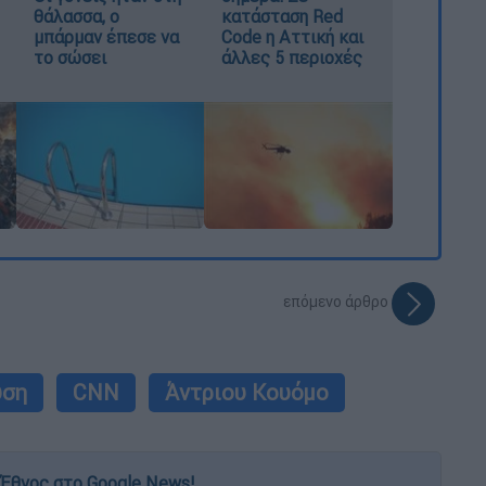
θάλασσα, ο
κατάσταση Red
μπάρμαν έπεσε να
Code η Αττική και
το σώσει
άλλες 5 περιοχές
επόμενο άρθρο
υση
CNN
Άντριου Κουόμο
Έθνος στο Google News!