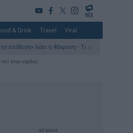
ood & Drink
Travel
Viral
πίθεση» λέει η 46χρονη - Τι αποκάλυψε στους ασ
 νο1 στην καρδιά...