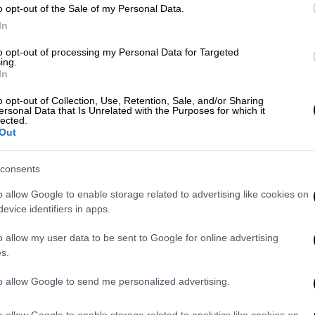
, είχε τεθεί σε αναστολή εργασίας από το
o opt-out of the Sale of my Personal Data.
δεχθεί πως είχε παραβιάσει μερικούς από
In
συμβουλές στον αδελφό του για το πώς να
to opt-out of processing my Personal Data for Targeted
λευρά των δημόσιων σχέσεων.
ing.
In
 ο Άντριου Κουόμο
o opt-out of Collection, Use, Retention, Sale, and/or Sharing
ersonal Data that Is Unrelated with the Purposes for which it
lected.
αραιτηθεί τον Αύγουστο από τη θέση του
Out
ηγορίες για σεξουαλική παρενόχληση. Ο
τιδήποτε επιλήψιμο.
consents
o allow Google to enable storage related to advertising like cookies on
evice identifiers in apps.
o allow my user data to be sent to Google for online advertising
εδρος του Βρετανικού Μουσείου
s.
ην Ελλάδα
to allow Google to send me personalized advertising.
o allow Google to enable storage related to analytics like cookies on