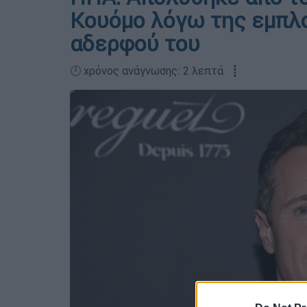
Κουόμο λόγω της εμπλο
αδερφού του
🕛 χρόνος ανάγνωσης: 2 λεπτά ┋