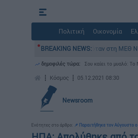
Πολιτική
Οικονομία
Ελ
ρέφος 8 ημερών - Νοσηλευόταν στη ΜΕΘ Νεογν
BREAKING NEWS:
δημοφιλές τώρα:
Σου καίει το μυαλό: Το 
┋
Κόσμος
┋
05.12.2021 08:30
Newsroom
Ενότητες στο άρθρο:
📌 Παραιτήθηκε τον Αύγουστο ο
ΗΠΑ: Απολύθηκε από τ