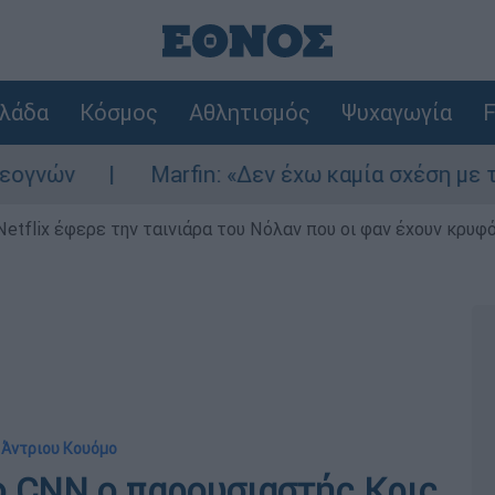
λάδα
Κόσμος
Αθλητισμός
Ψυχαγωγία
F
ών
Marfin: «Δεν έχω καμία σχέση με την ε
Netflix έφερε την ταινιάρα του Νόλαν που οι φαν έχουν κρυφό
 Άντριου Κουόμο
ο CNN ο παρουσιαστής Κρις