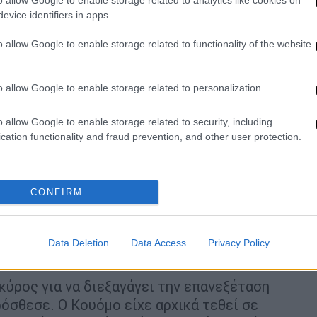
ύρια έκαναν την αναμνηστική δόση του
evice identifiers in apps.
o allow Google to enable storage related to functionality of the website
o allow Google to enable storage related to personalization.
στυνομικού που πήγαινε σε
o allow Google to enable storage related to security, including
cation functionality and fraud prevention, and other user protection.
 εργασίας νωρίτερα αυτή την εβδομάδα
CONFIRM
όγηση νέας πληροφορίας που ήρθε στο φως
ράσπιση του αδελφού του», ανέφερε χθες,
έδωσε, όμως δεν έδωσε περισσότερες
Data Deletion
Data Access
Privacy Policy
φορία αυτή.
κύρος για να διεξαγάγει την επανεξέταση
ρόσθεσε. Ο Κουόμο είχε αρχικά τεθεί σε