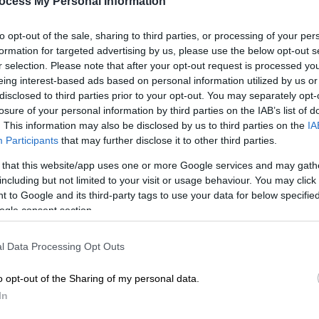
ocess My Personal Information
to opt-out of the sale, sharing to third parties, or processing of your per
formation for targeted advertising by us, please use the below opt-out s
r selection. Please note that after your opt-out request is processed y
eing interest-based ads based on personal information utilized by us or
disclosed to third parties prior to your opt-out. You may separately opt-
losure of your personal information by third parties on the IAB’s list of
. This information may also be disclosed by us to third parties on the
IA
Participants
that may further disclose it to other third parties.
 το ΕΘΝΟΣ στη Google
 that this website/app uses one or more Google services and may gath
including but not limited to your visit or usage behaviour. You may click 
 to Google and its third-party tags to use your data for below specifi
ν παρουσιαστή ειδήσεων Κρις Κουόμο αφού
ogle consent section.
ες» στη διάρκεια έρευνας σχετικά με τις
δελφό του, τον πρώην κυβερνήτη της Νέας
l Data Processing Opt Outs
ι σε κατηγορίες για σεξουαλική
o opt-out of the Sharing of my personal data.
In
αστής της ειδησεογραφικής εκπομπής του