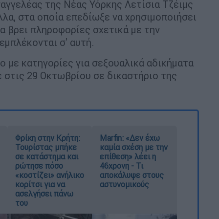
σαγγελέας της Νέας Υόρκης Λετίσια Τζέιμς
λλα, στα οποία επεδίωξε να χρησιμοποιήσει
να βρει πληροφορίες σχετικά με την
εμπλέκονται σ' αυτή.
 με κατηγορίες για σεξουαλικά αδικήματα
 στις 29 Οκτωβρίου σε δικαστήριο της
Φρίκη στην Κρήτη:
Marfin: «Δεν έχω
Τουρίστας μπήκε
καμία σχέση με την
σε κατάστημα και
επίθεση» λέει η
ρώτησε πόσο
46χρονη - Τι
«κοστίζει» ανήλικο
αποκάλυψε στους
κορίτσι για να
αστυνομικούς
ασελγήσει πάνω
του