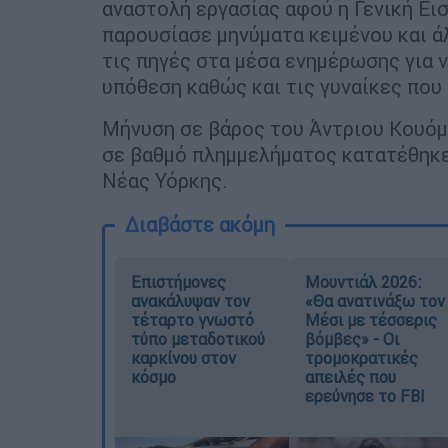
αναστολή εργασίας αφού η Γενική Ει
παρουσίασε μηνύματα κειμένου και ά
τις πηγές στα μέσα ενημέρωσης για 
υπόθεση καθώς και τις γυναίκες που 
Μήνυση σε βάρος του Άντριου Κουόμο
σε βαθμό πλημμελήματος κατατέθηκε
Νέας Υόρκης.
Διαβάστε ακόμη
Επιστήμονες
Μουντιάλ 2026:
ανακάλυψαν τον
«Θα ανατινάξω τον
τέταρτο γνωστό
Μέσι με τέσσερις
τύπο μεταδοτικού
βόμβες» - Οι
καρκίνου στον
τρομοκρατικές
κόσμο
απειλές που
ερεύνησε το FBI