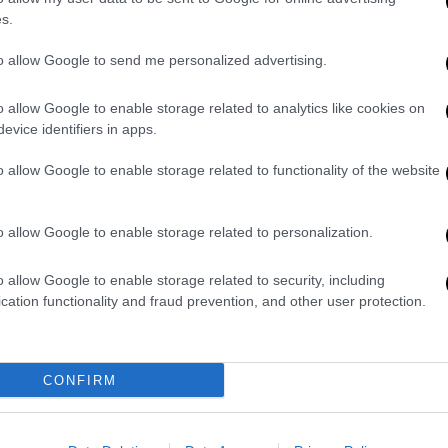
s.
βλιοθήκες επιστρέφουν στην Καμπούλ
to allow Google to send me personalized advertising.
 Πολωνία ότι χρησιμοποιεί
o allow Google to enable storage related to analytics like cookies on
evice identifiers in apps.
οσφύγων
o allow Google to enable storage related to functionality of the website
ισθανθείτε συμπτώματα και επισκεφθείτε
o allow Google to enable storage related to personalization.
ατρό και να εξηγήσετε την περίπτωσή σας,
o allow Google to enable storage related to security, including
θα ανταμειφθούν με 10.000 κινεζικά
cation functionality and fraud prevention, and other user protection.
επτά νέα
κρούσματα κορονοϊού
. Ωστόσο, τα
χρηματική αμοιβή, επειδή εντοπίστηκαν
CONFIRM
 επαφών.