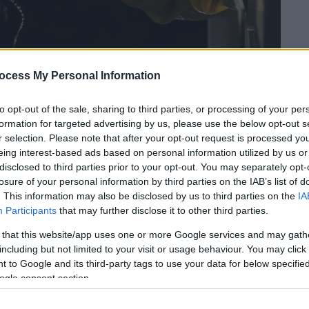
ocess My Personal Information
to opt-out of the sale, sharing to third parties, or processing of your per
formation for targeted advertising by us, please use the below opt-out s
r selection. Please note that after your opt-out request is processed y
 το ΕΘΝΟΣ στη Google
eing interest-based ads based on personal information utilized by us or
disclosed to third parties prior to your opt-out. You may separately opt-
losure of your personal information by third parties on the IAB’s list of
νει 1.570 δολάρια σε όποιον βρεθεί θετικός
. This information may also be disclosed by us to third parties on the
IA
ότι θα εμφανιστεί ανεξάρτητα χωρίς να
Participants
that may further disclose it to other third parties.
άτησης
.
 that this website/app uses one or more Google services and may gath
ης πόλης θα επιβραβεύσει όσους
including but not limited to your visit or usage behaviour. You may click 
 to Google and its third-party tags to use your data for below specifi
ια
κορονοϊό
όταν εμφανίσουν συμπτώματα,
ogle consent section.
α ενημέρωσης.