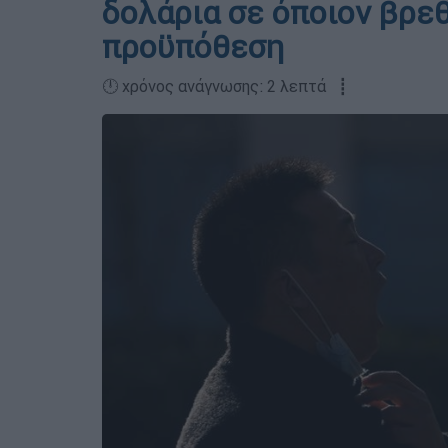
δολάρια σε όποιον βρεθ
προϋπόθεση
🕛 χρόνος ανάγνωσης: 2 λεπτά ┋