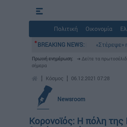
Πολιτική
Οικονομία
Ελ
 μελτέμια στο Αιγαίο
BREAKING NEWS:
«Στέρεψε» η αγορά 
Πρωινή ενημέρωση:
➔ Δείτε τα πρωτοσέλι
σήμερα
┋
Κόσμος
┋
06.12.2021 07:28
Newsroom
Κορονοϊός: Η πόλη της 