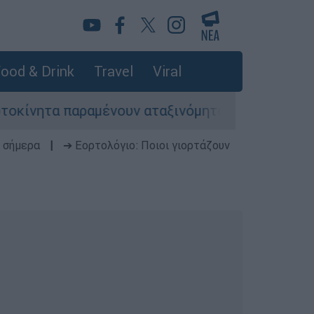
ood & Drink
Travel
Viral
α παραμένουν αταξινόμητα - Λύση αναζητά το υπ
 σήμερα
|
➔ Εορτολόγιο: Ποιοι γιορτάζουν