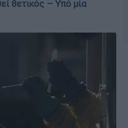
εί θετικός – Υπό μία