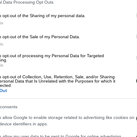
την πόλη στις 4 Δεκεμβρίου που
l Data Processing Opt Outs
m
, η κυβέρνηση της Χαρμπίν επιδιώκει να
o opt-out of the Sharing of my personal data.
ν από μόνοι τους.
In
λαμβάνουν γνώση των ειδήσεων για το πού
o opt-out of the Sale of my Personal Data.
ονοϊού. Εάν εμφανίζετε συμπτώματα όπως
In
, απώλεια όσφρησης ή γεύσης, μυϊκοί πόνοι
οθεραπευθείτε. Φορέστε μάσκα και
to opt-out of processing my Personal Data for Targeted
ing.
νική και ενημερώστε μας πού ταξιδέψατε
In
αφέρεται στην ανακοίνωση.
o opt-out of Collection, Use, Retention, Sale, and/or Sharing
ersonal Data that Is Unrelated with the Purposes for which it
lected.
Out
consents
ντας με την οικογένειά του στο
o allow Google to enable storage related to advertising like cookies on
τώντας όπλα
evice identifiers in apps.
o allow my user data to be sent to Google for online advertising