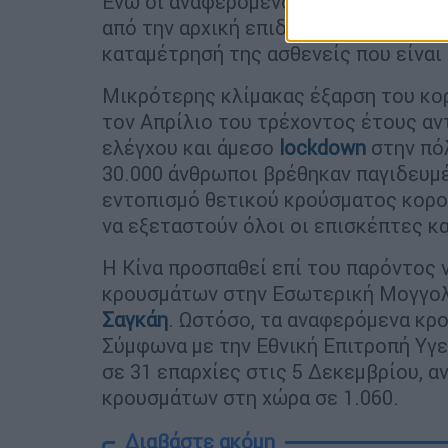
Ενώ οι αναφερόμενοι αριθμοί των κρ
από την αρχική επιδημία, η χώρα δεν
καταμέτρησή της ασθενείς που είναι
Μικρότερης κλίμακας έξαρση του κορ
τον Απρίλιο του τρέχοντος έτους αν
ελέγχου και άμεσο
lockdown
στην πό
30.000 άνθρωποι βρέθηκαν παγιδευμ
εντοπισμό θετικού κρούσματος κορον
να εξεταστούν όλοι οι επισκέπτες κα
Η Κίνα προσπαθεί επί του παρόντος 
κρουσμάτων στην Εσωτερική Μογγολί
Σαγκάη
. Ωστόσο, τα αναφερόμενα κρ
Σύμφωνα με την Εθνική Επιτροπή Υγε
σε 31 επαρχίες στις 5 Δεκεμβρίου, 
κρουσμάτων στη χώρα σε 1.060.
Διαβάστε ακόμη