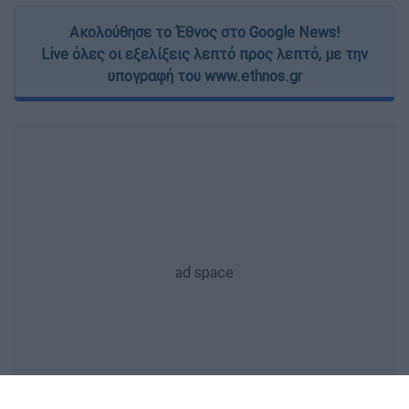
Ακολούθησε το Έθνος στο Google News!
Live όλες οι εξελίξεις λεπτό προς λεπτό, με την
υπογραφή του www.ethnos.gr