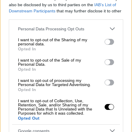
also be disclosed by us to third parties on the
IAB’s List of
Downstream Participants
that may further disclose it to other
«Αυτό που γνωρίζουμε για την Όμικρον είναι
third parties.
ότι (...) εξαπλώνεται με πρωτοφανείς
Please note that this website/app uses one or more Google
ρυθμούς, είναι κάτι που δεν έχουμε ξαναδεί
Personal Data Processing Opt Outs
services and may gather and store information including but
ποτέ στο παρελθόν, τα κρούσματα
not limited to your visit or usage behaviour. You may click to
I want to opt-out of the Sharing of my
διπλασιάζονται κάθε δύο με τρεις ημέρες»,
personal data.
grant or deny consent to Google and its third-party tags to
Opted In
δήλωσε ο Τζάβιντ στο Sky News.
use your data for below specified purposes in below Google
consent section.
I want to opt-out of the Sale of my
Προειδοποίηση ΠΟΥ: Πολύ υψηλός
Personal Data.
Opted In
παγκόσμιος κίνδυνος
I want to opt-out of processing my
Η είδηση έρχεται λίγες ώρες μετά την
Personal Data for Targeted Advertising.
Opted In
προειδοποίηση του Παγκόσμιου Οργανισμού
Υγείας ότι η
παραλλαγή
, συνιστά έναν
«πολύ
I want to opt-out of Collection, Use,
Retention, Sale, and/or Sharing of my
υψηλό» παγκόσμιο κίνδυνο
, με κάποιες
Personal Data that Is Unrelated with the
Purposes for which it was collected.
ενδείξεις ότι διαφεύγει της προστασίας
Opted Out
των
εμβολίων
.
Google consents