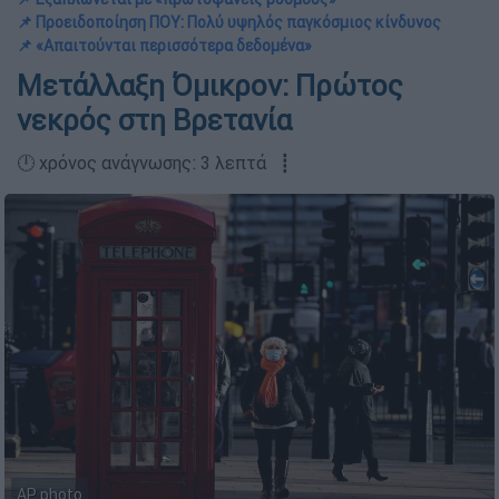
📌 Προειδοποίηση ΠΟΥ: Πολύ υψηλός παγκόσμιος κίνδυνος
📌 «Απαιτούνται περισσότερα δεδομένα»
Μετάλλαξη Όμικρον: Πρώτος
νεκρός στη Βρετανία
🕛 χρόνος ανάγνωσης: 3 λεπτά ┋
AP photo