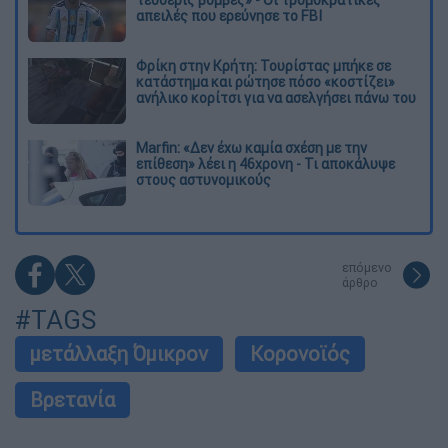
απειλές που ερεύνησε το FBI
Φρίκη στην Κρήτη: Τουρίστας μπήκε σε
κατάστημα και ρώτησε πόσο «κοστίζει»
ανήλικο κορίτσι για να ασελγήσει πάνω του
Marfin: «Δεν έχω καμία σχέση με την
επίθεση» λέει η 46χρονη - Τι αποκάλυψε
στους αστυνομικούς
επόμενο
άρθρο
#TAGS
μετάλλαξη Όμικρον
Κορονοϊός
Βρετανία