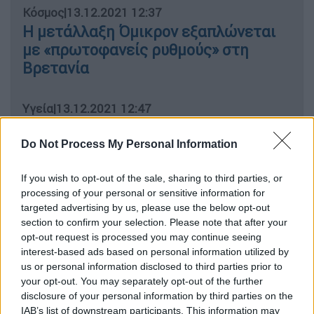
Κόσμος
|
13.12.2021 12:37
Η μετάλλαξη Όμικρον εξαπλώνεται
με «πρωτοφανείς ρυθμούς» στη
Βρετανία
Υγεία
|
13.12.2021 12:47
Μετάλλαξη Όμικρον: Δεν επαρκούν
οι δύο δόσεις του εμβολίου - Τι
Do Not Process My Personal Information
δείχνει νέα μελέτη
If you wish to opt-out of the sale, sharing to third parties, or
processing of your personal or sensitive information for
Κόσμος
|
13.12.2021 13:17
targeted advertising by us, please use the below opt-out
Καμπανάκι από ΠΟΥ για μετάλλαξη
section to confirm your selection. Please note that after your
opt-out request is processed you may continue seeing
Όμικρον: Πολύ υψηλός παγκόσμιος
interest-based ads based on personal information utilized by
κίνδυνος – Έρχεται νέα αύξηση
us or personal information disclosed to third parties prior to
κρουσμάτων
your opt-out. You may separately opt-out of the further
disclosure of your personal information by third parties on the
IAB’s list of downstream participants. This information may