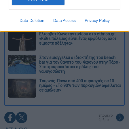
O στρατηγός ήταν σχιζοφρενής, εμμονικός,
πλησίαζε τα 75 όταν τον αντάμωσε η δόξα –
Εκείνος που άλλαξε την πορεία της
Data Deletion
Data Access
Privacy Policy
Ιστορίας!
Ελισάβετ Κωνσταντινίδου στο ethnos.gr:
«Κάθε πόλεμος είναι ένας εμφύλιος, όλοι
είμαστε αδέλφια»
Στον εισαγγελέα ο ιδιοκτήτης του beach
bar για τον θάνατο του 4χρονου στην Πάρο -
Στο «μικροσκόπιο» ο ρόλος του
ναυαγοσώστη
Τουρνάς: Πάνω από 400 πυρκαγιές σε 10
ημέρες - «Το 90% των πυρκαγιών οφείλεται
σε αμέλεια»
επόμενο
άρθρο