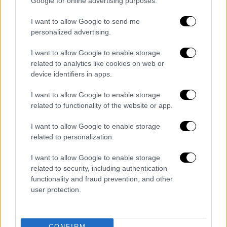
Google for online advertising purposes.
χώρες μέχρι στιγμής από τα τέλη Νοεμβρίου
που εμφανίστηκε για πρώτη φορά στη νότια
I want to allow Google to send me
personalized advertising.
Αφρική και στο Χονγκ Κονγκ.
I want to allow Google to enable storage
related to analytics like cookies on web or
device identifiers in apps.
I want to allow Google to enable storage
related to functionality of the website or app.
I want to allow Google to enable storage
related to personalization.
I want to allow Google to enable storage
related to security, including authentication
functionality and fraud prevention, and other
user protection.
Διαβάστε ακόμη
CONFIRM