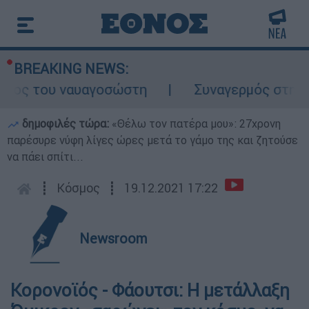
BREAKING NEWS:
λος του ναυαγοσώστη
Συναγερμός στην Κάρ
δημοφιλές τώρα:
«Θέλω τον πατέρα μου»: 27χρονη
παρέσυρε νύφη λίγες ώρες μετά το γάμο της και ζητούσε
να πάει σπίτι...
┋
Κόσμος
┋
19.12.2021 17:22
Newsroom
Κορονοϊός - Φάουτσι: Η μετάλλαξη