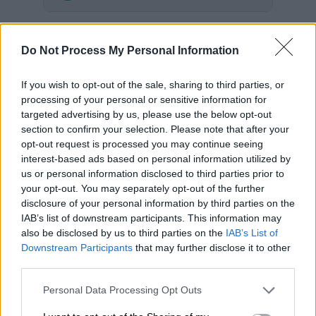
Ο κορυφαίος Αμερικανός επιδημιολόγος και
σύμβουλος του Λευκού Οίκου,
Άντονι
Do Not Process My Personal Information
Φάουτσι,
κάλεσε την Κυριακή τους
Αμερικανούς που θα ταξιδέψουν στη
If you wish to opt-out of the sale, sharing to third parties, or
processing of your personal or sensitive information for
διάρκεια των χ
ριστουγεννιάτικων διακοπών
targeted advertising by us, please use the below opt-out
να κάνουν την ενισχυτική δόση του
εμβολίου
section to confirm your selection. Please note that after your
και να φοράνε μάσκα σε δημόσιους χώρους
opt-out request is processed you may continue seeing
με πολυκοσμία ώστε να βοηθήσουν να
interest-based ads based on personal information utilized by
us or personal information disclosed to third parties prior to
επιβραδυνθεί η εξάπλωση της
παραλλαγής
your opt-out. You may separately opt-out of the further
Όμικρον
του
κορονοϊού
.
disclosure of your personal information by third parties on the
IAB’s list of downstream participants. This information may
Η υψηλά μεταδιδόμενη παραλλαγή
«σαρώνει
also be disclosed by us to third parties on the
IAB’s List of
τον κόσμο»
και τα ταξίδια θα αυξήσουν τον
Downstream Participants
that may further disclose it to other
κίνδυνο μόλυνσης ακόμη και μεταξύ των
third parties.
εμβολιασμένων, είπε ο Φάουτσι σε
Please note that this website/app uses one or more Google
Personal Data Processing Opt Outs
συνέντευξή του στην εκπομπή του NBC,
services and may gather and store information including but