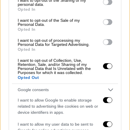
«Meet the Press». «Θα δούμε εκδήλωση της
not limited to your visit or usage behaviour. You may click to
I want to opt-out of the Sharing of my
personal data.
grant or deny consent to Google and its third-party tags to
νόσου παρά τον εμβολιασμό, δεν υπάρχει
Opted In
use your data for below specified purposes in below Google
αμφιβολία», είπε ο διευθυντής του Εθνικού
consent section.
I want to opt-out of the Sale of my
Ινστιτούτου Αλλεργίας και Λοιμωδών
Personal Data.
Opted In
Νοσημάτων .
I want to opt-out of processing my
Personal Data for Targeted Advertising.
ΔΙΑΒΑΣΤΕ ΕΠΙΣΗΣ
Opted In
Κόσμος
|
19.12.2021 16:00
I want to opt-out of Collection, Use,
Retention, Sale, and/or Sharing of my
Κορονοϊός: Συμφωνία Κομισιόν -
Personal Data that Is Unrelated with the
Purposes for which it was collected.
Pfizer για επιτάχυνση στην παράδοση
Opted Out
των εμβολίων
Google consents
I want to allow Google to enable storage
related to advertising like cookies on web or
Η Όμικρον έχει εντοπιστεί μέσω των
device identifiers in apps.
διαγνωστικών τεστ
σε περισσότερες από 20
I want to allow my user data to be sent to
αμερικανικές πολιτείες και σε σχεδόν 90