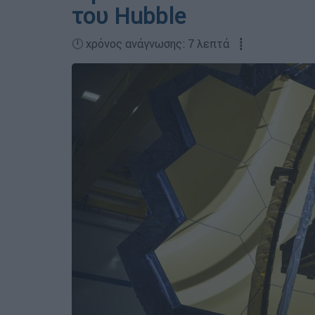
του Hubble
🕛 χρόνος ανάγνωσης: 7 λεπτά ┋