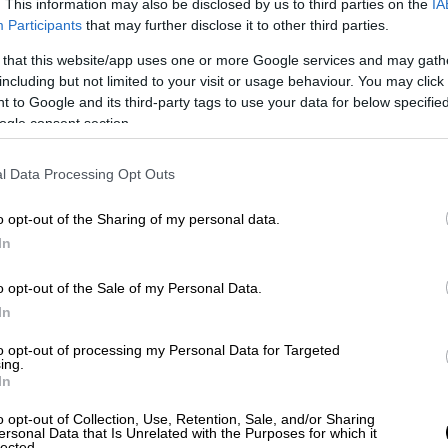
. This information may also be disclosed by us to third parties on the
IA
πό το Hubble και θα "βλέπει" κυρίως στο
Participants
that may further disclose it to other third parties.
α που θα του επιτρέπει να παρατηρεί μέσα
 that this website/app uses one or more Google services and may gath
το Hubble λειτουργεί κυρίως στο οπτικό
including but not limited to your visit or usage behaviour. You may click 
 to Google and its third-party tags to use your data for below specifi
ogle consent section.
κτρονικό περιοδικό "Κόsμος" του Εθνικού
δάκης, κύριος ερευνητής του Ινστιτούτου
l Data Processing Opt Outs
ημικών Εφαρμογών και Τηλεπισκόπησης
 παρέχει βελτιωμένη υπέρυθρη ανάλυση και
o opt-out of the Sharing of my personal data.
ι θα χρησιμοποιηθεί σε ένα τεράστιο εύρος
In
ας, της αστροφυσικής και της
o opt-out of the Sale of my Personal Data.
 χαρακτηρισμό δυνητικά κατοικήσιμων
In
μερικών από τα πιο μακρινά και παλαιότερα
αν, όπως ο σχηματισμός των πρώτων
to opt-out of processing my Personal Data for Targeted
ing.
In
o opt-out of Collection, Use, Retention, Sale, and/or Sharing
ersonal Data that Is Unrelated with the Purposes for which it
lected.