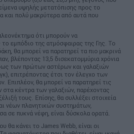
κείμενα υψηλής μετατόπισης προς το
α και πολύ μακρύτερα από αυτά που
πλεονέκτημα ότι μπορούν να
το εμπόδιο της ατμόσφαιρας της Γης. Το
κη, θα μπορεί να παρατηρεί τα πιο μακρινά
αν, βλέποντας 13,5 δισεκατομμύρια χρόνια
φως των πρώτων αστέρων και γαλαξιών
κ), επιτρέποντας έτσι τον έλεγχο των
. Επιπλέον, θα μπορεί να παρατηρεί τις
 στα κέντρα των γαλαξιών, παρέχοντας
ξέλιξή τους. Επίσης, θα συλλέξει στοιχεία
και νέων πλανητικών συστημάτων,
σα σε πυκνά νέφη, είναι δύσκολα ορατά.
υ θα κάνει το James Webb, είναι οι
Τα φασματόμετρα που διαθέτει, είναι ικανά