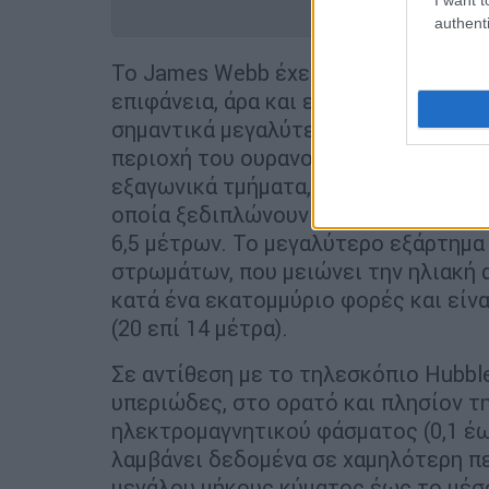
authenti
Το James Webb έχει μάζα 6 τόνους κ
επιφάνεια, άρα και ευαισθησία, συγκρ
σημαντικά μεγαλύτερο οπτικό πεδίο
περιοχή του ουρανού. Το πρωτεύον 
εξαγωνικά τμήματα, που είναι κατασ
οποία ξεδιπλώνουν και προσαρμόζον
6,5 μέτρων. Το μεγαλύτερο εξάρτημα 
στρωμάτων, που μειώνει την ηλιακή 
κατά ένα εκατομμύριο φορές και είνα
(20 επί 14 μέτρα).
Σε αντίθεση με το τηλεσκόπιο Hubb
υπεριώδες, στο ορατό και πλησίον τ
ηλεκτρομαγνητικού φάσματος (0,1 έω
λαμβάνει δεδομένα σε χαμηλότερη π
μεγάλου μήκους κύματος έως το μέσο