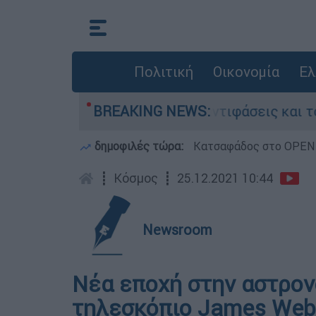
Πολιτική
Οικονομία
Ελ
 στην Κυψέλη: Οι αντιφάσεις και το τρίτο πρό
BREAKING NEWS:
δημοφιλές τώρα:
Κατσαφάδος στο OPEN: 
┋
Κόσμος
┋
25.12.2021 10:44
Newsroom
Νέα εποχή στην αστρονο
τηλεσκόπιο James Webb