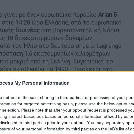
α γίνει με έναν ευρωπαϊκό πύραυλο
Arian 5
, στις 14:20 ώρα Ελλάδας, από το ευρωπαϊκό
λικής Γουινέας
στη βορειοανατολική Νότια
ους 10 δισεκατομμυρίων δολαρίων
 από τον Ήλιο στο δεύτερο σημείο Lagrange
απόσταση 1,5 εκατομμυρίων χιλιομέτρων
πιο μακριά από τη Σελήνη. Συγκριτικά, το
είχε εκτοξευθεί το 1990 - βρίσκεται στο
ον πλανήτη μας (σχεδόν 550 χιλιόμετρα).
ocess My Personal Information
ι στο
σημείο L2
ένα μήνα μετά την
ρξει μια περίοδος εγκατάστασης και
to opt-out of the sale, sharing to third parties, or processing of your per
νες. Αναμένεται να αρχίσει να συλλέγει
formation for targeted advertising by us, please use the below opt-out s
r selection. Please note that after your opt-out request is processed y
αρατηρήσεις στα μέσα του 2022.
eing interest-based ads based on personal information utilized by us or
disclosed to third parties prior to your opt-out. You may separately opt-
 κυρίως από την αμερικανική εταιρεία
losure of your personal information by third parties on the IAB’s list of
μα του επικεφαλής της NASA στη δεκαετία