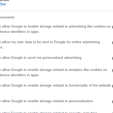
Out
κώδικα» άκουσε ο Μπάιντεν αντί για
consents
o allow Google to enable storage related to advertising like cookies on
evice identifiers in apps.
άποιο ρόλο στο κρεβάτι, θα ήμουν ο
o allow my user data to be sent to Google for online advertising
s.
τη Θεοδωρίδου;
to allow Google to send me personalized advertising.
 κατάσταση 20χρονος - Δίνει μάχη
o allow Google to enable storage related to analytics like cookies on
evice identifiers in apps.
o allow Google to enable storage related to functionality of the website
ορονοϊό - Αυτός είναι ο
o allow Google to enable storage related to personalization.
ινό κέντρο όπου εμφανίζεται
o allow Google to enable storage related to security, including