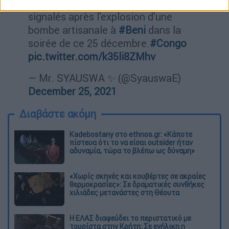
#Beni
: Des morts et des blessés
signalés après l'explosion d'une
bombe artisanale à
#Beni
dans la
soirée de ce 25 décembre.
#Congo
pic.twitter.com/k35li8ZMhv
— Mr. SYAUSWA ✨ (@SyauswaE)
December 25, 2021
Διαβάστε ακόμη
Kadebostany στο ethnos.gr: «Κάποτε
πίστευα ότι το να είσαι outsider ήταν
αδυναμία, τώρα το βλέπω ως δύναμη»
«Χωρίς σκηνές και κουβέρτες σε ακραίες
θερμοκρασίες»: Σε δραματικές συνθήκες
χιλιάδες μετανάστες στη Θέουτα
Η ΕΛΑΣ διαψεύδει το περιστατικό με
τουρίστα στην Κρήτη: Σε ενήλικη η