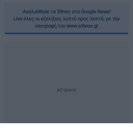
Ακολούθησε το Έθνος στο Google News!
Live όλες οι εξελίξεις λεπτό προς λεπτό, με την
υπογραφή του www.ethnos.gr