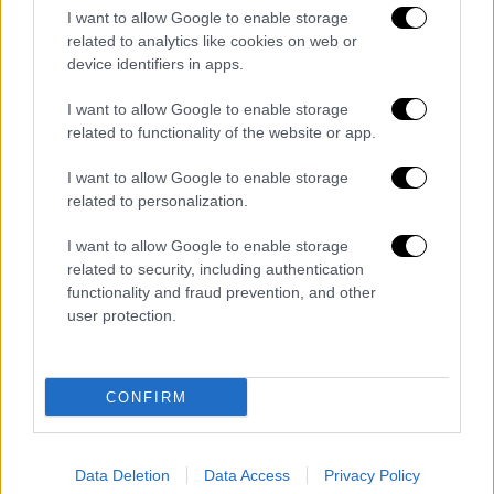
ασφαλείας,
ζητώ από τους κατοίκους να
I want to allow Google to enable storage
παραμείνουν στα σπίτια τους
», πρόσθεσε.
related to analytics like cookies on web or
device identifiers in apps.
Μετά την απογευματινή λειτουργία η
επίθεση
I want to allow Google to enable storage
related to functionality of the website or app.
Ένας δημοσιογράφος του πρακτορείου
I want to allow Google to enable storage
Reuters είπε ότι
άκουσε την έκρηξη γύρω
related to personalization.
στις 7 το απόγευμα,
τοπική ώρα, αμέσως
μετά την απογευματινή λειτουργία, κοντά
I want to allow Google to enable storage
related to security, including authentication
στο κεντρικό δρόμο της πόλης. Ακολούθησε
functionality and fraud prevention, and other
καταιγισμός πυρών. Στις φωτογραφίες που
user protection.
αναρτήθηκαν σε ιστοτόπους κοινωνικής
δικτύωσης διακρίνονται
τρία πτώματα και
δεκάδες πράσινες καρέκλες, σκορπισμένες
CONFIRM
στον δρόμο
. Κάποιες είναι κατεστραμμένες
ή λιωμένες.
Data Deletion
Data Access
Privacy Policy