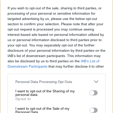
αεροπορικές - Ακυρώθηκαν πάνω
If you wish to opt-out of the sale, sharing to third parties, or
από 4.500 πτήσεις
processing of your personal or sensitive information for
targeted advertising by us, please use the below opt-out
section to confirm your selection. Please note that after your
Κόσμος
|
25.12.2021 17:52
opt-out request is processed you may continue seeing
Τέλος στην έκρηξη του ηφαιστείου
interest-based ads based on personal information utilized by
Κούμπρε Βιέχα στην Ισπανία
us or personal information disclosed to third parties prior to
your opt-out. You may separately opt-out of the further
disclosure of your personal information by third parties on the
Κόσμος
|
25.12.2021 18:14
IAB’s list of downstream participants. This information may
Συναγερμός στην βρετανική
also be disclosed by us to third parties on the
IAB’s List of
Downstream Participants
that may further disclose it to other
αστυνομία - Οπλισμένος άνδρας
third parties.
εισέβαλε στο κάστρο του Ουίνδσορ
Please note that this website/app uses one or more Google
που βρίσκεται η βασίλισσα Ελισάβετ
Personal Data Processing Opt Outs
services and may gather and store information including but
not limited to your visit or usage behaviour. You may click to
I want to opt-out of the Sharing of my
personal data.
Κόσμος
|
25.12.2021 20:49
grant or deny consent to Google and its third-party tags to
Opted In
use your data for below specified purposes in below Google
Χριστούγεννα στη σκιά της
consent section.
I want to opt-out of the Sale of my
πανδημίας: Εικόνες που
Personal Data.