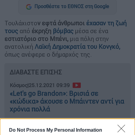
Προσθέστε το ΕΘΝΟΣ στη Google
Τουλάχιστο
ν εφτά άνθρωποι
έχασαν τη ζωή
τους
από
έκρηξη
βόμβας
μέσα σε ένα
εστιατόριο στο Μπένι,
μια πόλη στην
ανατολική
Λαϊκή Δημοκρατία του Κονγκό,
όπως ανέφερε ο δήμαρχός της.
ΔΙΑΒΑΣΤΕ ΕΠΙΣΗΣ
Κόσμος
|
25.12.2021 09:39
«Let's go Brandon»: Βρισιά σε
«κώδικα» άκουσε ο Μπάιντεν αντί για
χρόνια πολλά
Κόσμος
|
25.12.2021 15:19
Do Not Process My Personal Information
Η Όμικρον «προσγειώνει» τις