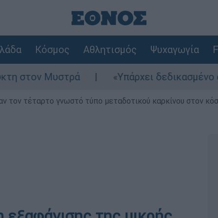
λάδα
Κόσμος
Αθλητισμός
Ψυχαγωγία
F
 Μυστρά
«Υπάρχει δεδικασμένο απαλλακτικ
ν τον τέταρτο γνωστό τύπο μεταδοτικού καρκίνου στον κό
η εξαφάνισης της μικρής