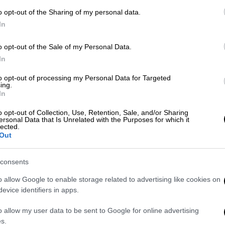
o opt-out of the Sharing of my personal data.
ν, με την ονομασία
«Grange»
, συνεχίζεται
In
εικάζουν ότι το κορίτσι μπορεί να είναι
σωτερικών της χώρας έχει δοθεί το ποσό
o opt-out of the Sale of my Personal Data.
τησή της. Ωστόσο, από το 2020,
οι
In
βαιότητα
ότι η μικρή Μαντλίν
απήχθη και
to opt-out of processing my Personal Data for Targeted
νο
43χρονο παιδόφιλο, Κρίστιαν
ing.
In
o opt-out of Collection, Use, Retention, Sale, and/or Sharing
ersonal Data that Is Unrelated with the Purposes for which it
lected.
Out
consents
αγγελείς ότι δολοφονήθηκε από τον
o allow Google to enable storage related to advertising like cookies on
evice identifiers in apps.
o allow my user data to be sent to Google for online advertising
ομένων για την εξαφάνιση – Στο
s.