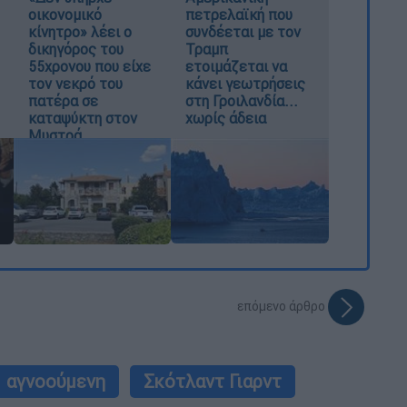
οικονομικό
πετρελαϊκή που
κίνητρο» λέει ο
συνδέεται με τον
δικηγόρος του
Τραμπ
55χρονου που είχε
ετοιμάζεται να
τον νεκρό του
κάνει γεωτρήσεις
πατέρα σε
στη Γροιλανδία...
καταψύκτη στον
χωρίς άδεια
Μυστρά
επόμενο άρθρο
αγνοούμενη
Σκότλαντ Γιαρντ