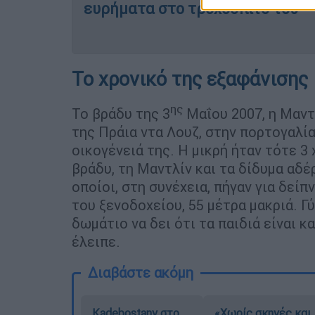
ευρήματα στο τροχόσπιτό του
Το χρονικό της εξαφάνισης
ης
Το βράδυ της 3
Μαΐου 2007, η Μαντ
της Πράια ντα Λουζ, στην πορτογαλία
οικογένειά της. Η μικρή ήταν τότε 3 
βράδυ, τη Μαντλίν και τα δίδυμα αδέρ
οποίοι, στη συνέχεια, πήγαν για δείπ
του ξενοδοχείου, 55 μέτρα μακριά. Γύ
δωμάτιο να δει ότι τα παιδιά είναι κ
έλειπε.
Διαβάστε ακόμη
Kadebostany στο
«Χωρίς σκηνές και