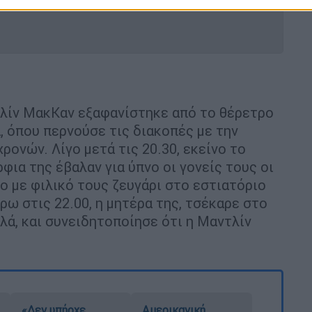
λίν ΜακΚαν εξαφανίστηκε από το θέρετρο
, όπου περνούσε τις διακοπές με την
χρονών. Λίγο μετά τις 20.30, εκείνο το
φια της έβαλαν για ύπνο οι γονείς τους οι
νο με φιλικό τους ζευγάρι στο εστιατόριο
ρω στις 22.00, η μητέρα της, τσέκαρε στο
αλά, και συνειδητοποίησε ότι η Μαντλίν
«Δεν υπήρχε
Αμερικανική