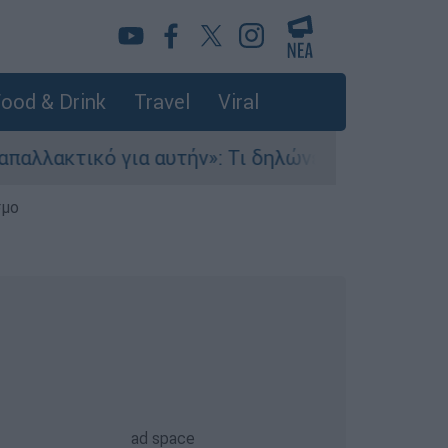
ood & Drink
Travel
Viral
ό για αυτήν»: Τι δηλώνει στο ethnos.gr ο Κώστα
σμο