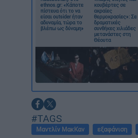
ethnos.gr: «Κάποτε
κουβέρτες σε
πίστευα ότι το να
ακραίες
είσαι outsider ήταν
θερμοκρασίες»: Σε
αδυναμία, τώρα το
δραματικές
βλέπω ως δύναμη»
συνθήκες χιλιάδες
μετανάστες στη
Θέουτα
#TAGS
Μαντλίν ΜακΚαν
εξαφάνιση