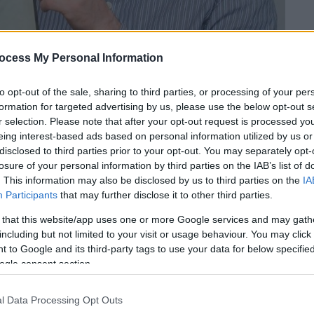
ocess My Personal Information
to opt-out of the sale, sharing to third parties, or processing of your per
formation for targeted advertising by us, please use the below opt-out s
r selection. Please note that after your opt-out request is processed y
eing interest-based ads based on personal information utilized by us or
disclosed to third parties prior to your opt-out. You may separately opt-
losure of your personal information by third parties on the IAB’s list of
. This information may also be disclosed by us to third parties on the
IA
 το ΕΘΝΟΣ στη Google
Participants
that may further disclose it to other third parties.
 that this website/app uses one or more Google services and may gath
τλίν ΜακΚαν
, η οποία εξαφανίστηκε τον
including but not limited to your visit or usage behaviour. You may click 
δοχείου
όπου
διέμενε
με
την
οικογένειά
της
 to Google and its third-party tags to use your data for below specifi
ντ Γιαρντ,
όπως αναφέρεται σε δημοσίευμα
ogle consent section.
μητροπολιτική αστυνομία του Λονδίνου, παρά
ι πρόκειται για δολοφονία,
αντιμετωπίζει
l Data Processing Opt Outs
 επί αγνοούμενου προσώπου».