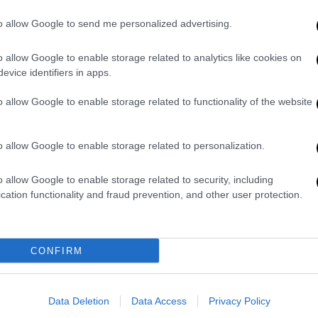
to allow Google to send me personalized advertising.
o allow Google to enable storage related to analytics like cookies on
 γερμανικής αστυνομίας με εκσκαφέα
evice identifiers in apps.
o allow Google to enable storage related to functionality of the website
o allow Google to enable storage related to personalization.
ίχε δει ζωντανή σε σούπερ μάρκετ του
o allow Google to enable storage related to security, including
cation functionality and fraud prevention, and other user protection.
τές έχουν αποδείξεις για τον θάνατο
CONFIRM
Data Deletion
Data Access
Privacy Policy
α, λέει ο παιδόφιλος - Φρικιαστικά