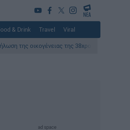
ood & Drink
Travel
Viral
κογένειας της 38χρονης Βρετανίδας που δολοφ