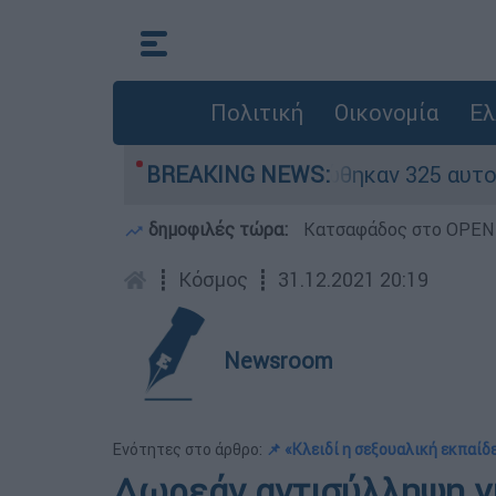
Πολιτική
Οικονομία
Ελ
κόκκινα» - Ολοκληρώθηκαν 325 αυτοψίες στις πλ
BREAKING NEWS:
δημοφιλές τώρα:
Κατσαφάδος στο OPEN: 
┋
Κόσμος
┋
31.12.2021 20:19
Newsroom
Ενότητες στο άρθρο:
📌 «Κλειδί η σεξουαλική εκπαίδ
Δωρεάν αντισύλληψη γι