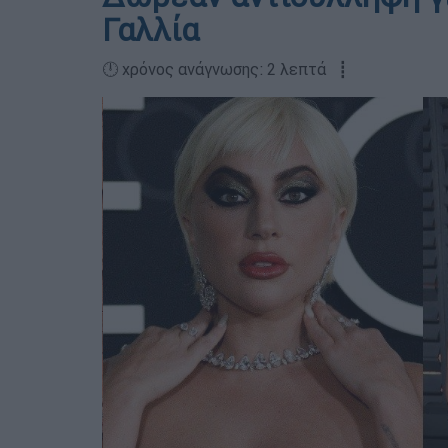
Γαλλία
🕛 χρόνος ανάγνωσης: 2 λεπτά ┋