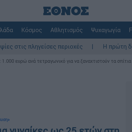
λάδα
Κόσμος
Αθλητισμός
Ψυχαγωγία
F
ηγείσες περιοχές
Η πρώτη δήλωση της οι
1.000 ευρώ ανά τετραγωνικό για να ξαναχτιστούν τα σπίτια
ευση»
α γυναίκες ως 25 ετών στη