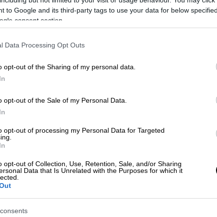
αι ανδρών».
 to Google and its third-party tags to use your data for below specifi
ogle consent section.
 η
Σάρα Ντουροσέρ, συμπρόεδρος του
 συνηγορεί υπέρ μια «σεξουαλικής
l Data Processing Opt Outs
o opt-out of the Sharing of my personal data.
ίδευση»
In
κλειδί για να επιτρέψουμε στους νέους να
o opt-out of the Sale of my Personal Data.
αι να γνωρίζουν ή να έχουν πρόσβαση στα
In
 ζητήματα αντισύλληψης, άμβλωσης, βίας ή
to opt-out of processing my Personal Data for Targeted
ing.
In
υρωπαϊκού Φόρουμ για τα δικαιώματα στο
o opt-out of Collection, Use, Retention, Sale, and/or Sharing
αξιολογεί «την πρόσβαση σε μια σύγχρονη,
ersonal Data that Is Unrelated with the Purposes for which it
lected.
ληψη» στην Ευρώπη, τοποθετεί τη Γαλλία
Out
ια την Αντισύλληψη το 2020 (πίσω από το
consents