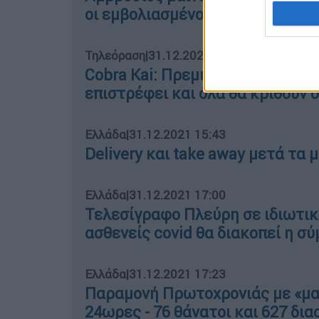
οι εμβολιασμένοι
Τηλεόραση
|
31.12.2021 16:20
Cobra Kai: Πρεμιέρα για την 4η σε
επιστρέφει και όλα θα κριθούν 
Ελλάδα
|
31.12.2021 15:43
Delivery και take away μετά τα 
Ελλάδα
|
31.12.2021 17:00
Τελεσίγραφο Πλεύρη σε ιδιωτικέ
ασθενείς covid θα διακοπεί η 
Ελλάδα
|
31.12.2021 17:23
Παραμονή Πρωτοχρονιάς με «μαύ
24ωρες - 76 θάνατοι και 627 δ