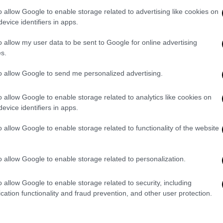
«μαθητής» στην Ευρώπη.
o allow Google to enable storage related to advertising like cookies on
evice identifiers in apps.
 στην Ευρώπη σε αναπαραγωγική ηλικία
o allow my user data to be sent to Google for online advertising
ης, το 35% των κυήσεων στην Ευρώπη
s.
ημαίνει το Φόρουμ.
to allow Google to send me personalized advertising.
o allow Google to enable storage related to analytics like cookies on
evice identifiers in apps.
ka) με πραλίνα φουντουκιού
o allow Google to enable storage related to functionality of the website
o allow Google to enable storage related to personalization.
εται να εγκαταλείψει τη χώρα της…
o allow Google to enable storage related to security, including
cation functionality and fraud prevention, and other user protection.
 του διαβόλου το εμβόλιο - Τέκνα του