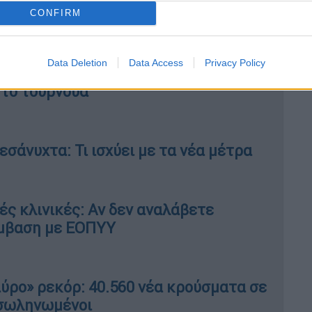
CONFIRM
Data Deletion
Data Access
Privacy Policy
ζόν στο Netflix - Ο Terry Silver
στο τουρνουά
μεσάνυχτα: Τι ισχύει με τα νέα μέτρα
ς κλινικές: Αν δεν αναλάβετε
σύμβαση με ΕΟΠΥΥ
ρο» ρεκόρ: 40.560 νέα κρούσματα σε
ιασωληνωμένοι