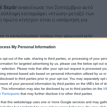
ιέ Βεράν
ανακοίνωσε τον Σεπτέμβριο αυτό
τισύλληψη καταγράφει «πτώση» μεταξύ των
 πρώτο κίνητρο» είναι η «απάρνηση για
ης η εκπρόσωπος τύπου της φεμινιστικής
τελαβιέρ: «μεταξύ 18 και 25 ετών, οι
ocess My Personal Information
ς χάνουν πολλά δικαιώματα σε σχέση με
νασφαλείς οικονομικά», εξήγησε η ίδια στο
to opt-out of the sale, sharing to third parties, or processing of your per
 για τα
ανήλικα κορίτσια είναι ήδη δωρεάν
formation for targeted advertising by us, please use the below opt-out s
r selection. Please note that after your opt-out request is processed y
eing interest-based ads based on personal information utilized by us or
είναι δωρεάν για τις γυναίκες 18-25 ετών:
disclosed to third parties prior to your opt-out. You may separately opt-
ό ή μια μαία, οι σχετικές αιματολογικές
losure of your personal information by third parties on the IAB’s list of
κές μέθοδοι.
. This information may also be disclosed by us to third parties on the
IA
Participants
that may further disclose it to other third parties.
ιολόγο που εξειδικεύεται σε θέματα φύλου,
 that this website/app uses one or more Google services and may gath
α περίπτωση την ανισορροπία του βάρους
including but not limited to your visit or usage behaviour. You may click 