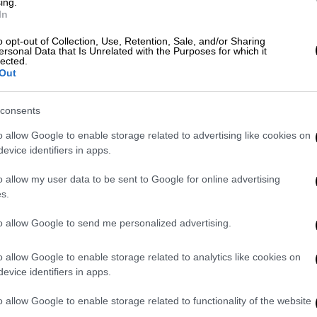
ing.
In
 «μια κάστα πλουσίων» - Σε δύο
o opt-out of Collection, Use, Retention, Sale, and/or Sharing
ersonal Data that Is Unrelated with the Purposes for which it
στρατευμάτων
lected.
Out
consents
μή που πετά το βρέφος
o allow Google to enable storage related to advertising like cookies on
evice identifiers in apps.
έγραψαν λεπτό προς λεπτό όσα συνέβησαν.
α σταματά δίπλα σε έναν κάδο απορριμμάτων
o allow my user data to be sent to Google for online advertising
s.
ευής. Η γυναίκα, η οποία αναγνωρίστηκε
ει από τη θέση του οδηγού, να ανοίγει την
to allow Google to send me personalized advertising.
λα σκουπιδιών από το πίσω κάθισμα. Στη
 μωρό μέσα – στον κάδο και απομακρύνεται
o allow Google to enable storage related to analytics like cookies on
evice identifiers in apps.
o allow Google to enable storage related to functionality of the website