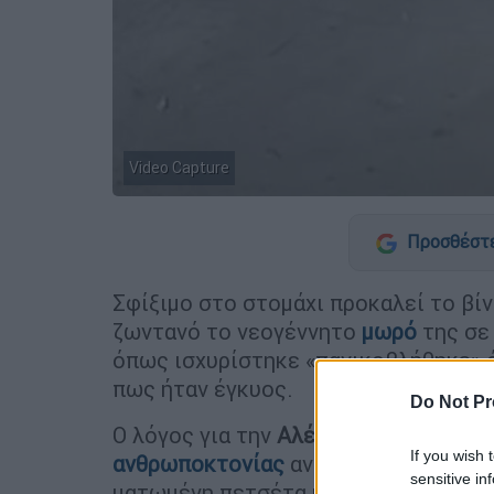
Video Capture
Προσθέστε
Σφίξιμο στο στομάχι προκαλεί το βίν
ζωντανό το νεογέννητο
μωρό
της σε
όπως ισχυρίστηκε «πανικοβλήθηκε» ό
πως ήταν έγκυος.
Do Not Pr
Ο λόγος για την
Αλέξις Αβίλα
, που σ
If you wish 
ανθρωποκτονίας
ανηλίκου, αφότου ο 
sensitive in
ματωμένη πετσέτα και μια πλαστική 