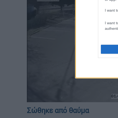
I want t
I want t
authenti
Σώθηκε από θαύμα