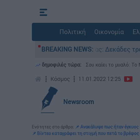
Πολιτική
Οικονομία
Ελ
λζενκίρχεν της Γερμανίας: Δεκάδες τραυματίες
BREAKING NEWS:
δημοφιλές τώρα:
Σου καίει το μυαλό: Το 
┋
Κόσμος
┋
11.01.2022 12:25
Newsroom
Ενότητες στο άρθρο:
📌 Ανακάλυψε πως ήταν έγκυος 
📌 Βίντεο καταγράφει τη στιγμή που πετά το βρέφος