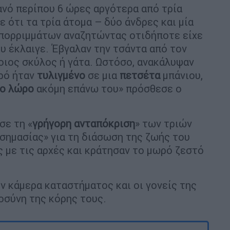
νό περίπου 6 ώρες αργότερα από τρία
ε ότι τα τρία άτομα – δύο άνδρες και μία
απορριμμάτων αναζητώντας οτιδήποτε είχε
υ έκλαιγε. Έβγαλαν την τσάντα από τον
ποιος σκύλος ή γάτα. Ωστόσο, ανακάλυψαν
ωρό ήταν
τυλιγμένο
σε μια
πετσέτα
μπάνιου,
ο λώρο
ακόμη επάνω του» πρόσθεσε ο
σε τη «
γρήγορη ανταπόκριση
» των τριών
σημασίας» για τη διάσωση της ζωής του
 με τις αρχές και κράτησαν το μωρό ζεστό
ν κάμερα καταστήματος και οι γονείς της
οσύνη της κόρης τους.