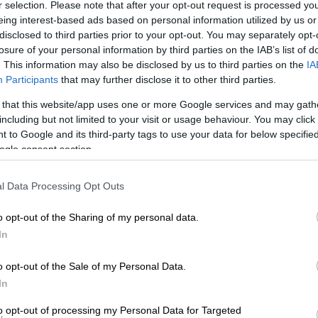
r selection. Please note that after your opt-out request is processed y
νουαρίου. Μάλιστα, όταν εντοπίστηκε το
eing interest-based ads based on personal information utilized by us or
.
disclosed to third parties prior to your opt-out. You may separately opt-
losure of your personal information by third parties on the IAB’s list of
ς ένα 24ωρο πριν γεννήσει
. This information may also be disclosed by us to third parties on the
IA
Participants
that may further disclose it to other third parties.
τυνομικούς πως δεν ήξερε ότι ήταν έγκυος
 that this website/app uses one or more Google services and may gath
ιατρική βοήθεια επειδή υπέφερε από
including but not limited to your visit or usage behaviour. You may click 
δήλωσε ο
επικεφαλής
της
αστυνομίας
 to Google and its third-party tags to use your data for below specifi
ogle consent section.
ες. Εξήγησε πως έφηβη συνέχισε να νιώθει
μάχι μέχρι που την επόμενη μέρα τελικά
l Data Processing Opt Outs
ήθηκε
και δεν ήξερε τι να κάνει ή ποιον να
o opt-out of the Sharing of my personal data.
 λώρο, τύλιξε το μωρό στην πετσέτα και το
In
τη συνέχεια οδήγησε για λίγη ώρα προτού
ναν κάδο απορριμμάτων.
o opt-out of the Sale of my Personal Data.
In
to opt-out of processing my Personal Data for Targeted