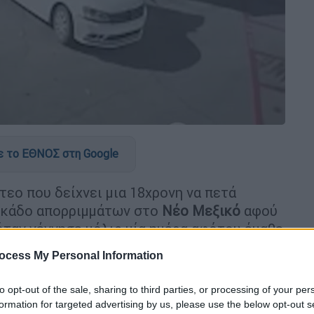
 το ΕΘΝΟΣ στη Google
τεο που δείχνει μια 18χρονη να πετά
 κάδο απορριμμάτων στο
Νέο Μεξικό
αφού
ταν γέννησε μόλις μία ημέρα αφότου έμαθε
ocess My Personal Information
υνελήφθη και κατηγορείται για
απόπειρα
to opt-out of the sale, sharing to third parties, or processing of your per
γιος της βρέθηκε τυλιγμένος σε μια
formation for targeted advertising by us, please use the below opt-out s
σακούλα σκουπιδιών σε έναν κάδο