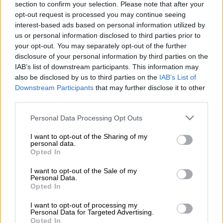
section to confirm your selection. Please note that after your
Προσθέστε το ΕΘΝΟΣ στη Google
opt-out request is processed you may continue seeing
interest-based ads based on personal information utilized by
«Η οικονομία της
Τουρκίας
βρίσκεται σε
us or personal information disclosed to third parties prior to
πλήρη κατάρρευση», δήλωσε σήμερα ο
your opt-out. You may separately opt-out of the further
disclosure of your personal information by third parties on the
αρχηγός της αξιωματικής αντιπολίτευσης,
IAB’s list of downstream participants. This information may
Κεμάλ Κιλιτσντάρογλου.
also be disclosed by us to third parties on the
IAB’s List of
Downstream Participants
that may further disclose it to other
Μιλώντας στην κοινοβουλευτική του ομάδα,
third parties.
ο πρόεδρος του Ρεπουμπλικανικού Λαϊκού
Please note that this website/app uses one or more Google
Κόμματος κατηγόρησε για άλλη μια φορά τον
Personal Data Processing Opt Outs
services and may gather and store information including but
Ρετζέπ Ταγίπ Ερντογάν
ότι «εξυπηρετεί
not limited to your visit or usage behaviour. You may click to
I want to opt-out of the Sharing of my
personal data.
τους βαρόνους του δολαρίου, όχι τους
grant or deny consent to Google and its third-party tags to
Opted In
πολίτες. Λέτε στους βαρόνους του
use your data for below specified purposes in below Google
consent section.
δολαρίου να φέρουν λεφτά στους
I want to opt-out of the Sale of my
Personal Data.
τοκογλύφους, πού είναι η εθνική σας
Opted In
συνείδηση;», ρώτησε, ενώ σχολιάζοντας τις
I want to opt-out of processing my
αυξήσεις στα καύσιμα, δήλωσε σκωπτικά
Personal Data for Targeted Advertising.
Opted In