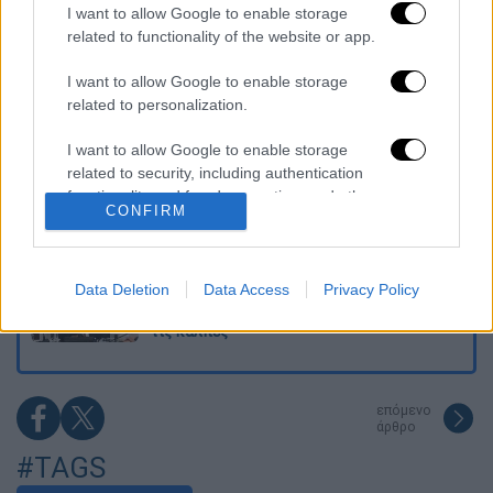
Ξεφυλλίζοντας... τέσσερις ιστορίες για τη
I want to allow Google to enable storage
γνώση, τη φύση και την τεχνολογία
related to functionality of the website or app.
I want to allow Google to enable storage
Απίστευτη ιστορία στην Ελλάδα – Πώς μια
related to personalization.
μπάλα ταξίδεψε στη θάλασσα 80 μίλια για
να κρατήσει ζωντανό έναν 30χρονο!
I want to allow Google to enable storage
related to security, including authentication
Κορυφώνεται το κύμα ζέστης: Πού θα
functionality and fraud prevention, and other
δείξει 40αρια το θερμόμετρο - Οι περιοχές
CONFIRM
user protection.
σε red code
Μητσοτάκης στη ΔΕΘ με το βλέμμα στο
Data Deletion
Data Access
Privacy Policy
2027 – Το οικονομικό στοίχημα, η
αυτοδυναμία και η δύσκολη διαδρομή μέχρι
τις κάλπες
επόμενο
άρθρο
#TAGS