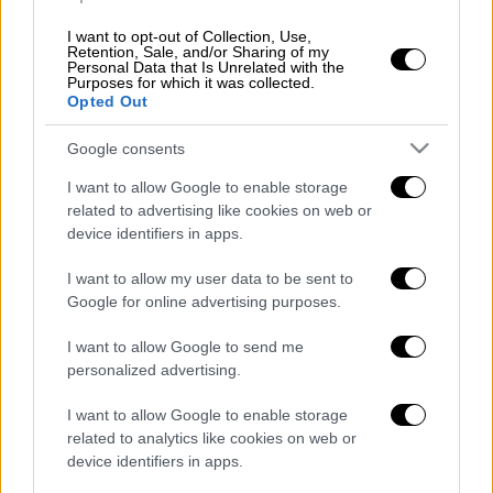
«φαίνεται πως έτσι θα λύσουν το
κυκλοφοριακό πρόβλημα».
I want to opt-out of Collection, Use,
Retention, Sale, and/or Sharing of my
Personal Data that Is Unrelated with the
Purposes for which it was collected.
ΔΙΑΒΑΣΤΕ ΕΠΙΣΗΣ
Opted Out
Κόσμος
|
11.01.2022 13:35
Google consents
Γιατί είναι θυμωμένος ο Ερντογάν με
I want to allow Google to enable storage
τον νέο υπουργό Οικονομικών του;
related to advertising like cookies on web or
device identifiers in apps.
Κόσμος
|
11.01.2022 15:43
I want to allow my user data to be sent to
Τουρκία: Μυστήριο με την «εισροή»
Google for online advertising purposes.
4,46 δισ. δολαρίων από «άγνωστη
πηγή»
I want to allow Google to send me
personalized advertising.
I want to allow Google to enable storage
related to analytics like cookies on web or
Διαβάστε ακόμη
device identifiers in apps.