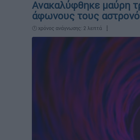
Ανακαλύφθηκε μαύρη τ
άφωνους τους αστρον
🕛 χρόνος ανάγνωσης: 2 λεπτά ┋