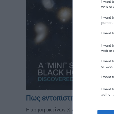
I want t
web or d
I want t
purpose
I want 
I want t
web or d
I want t
or app.
I want t
I want t
authenti
Πως εντοπίστηκε...
Η χρήση ακτίνων Χ για να αποκαλυφθ