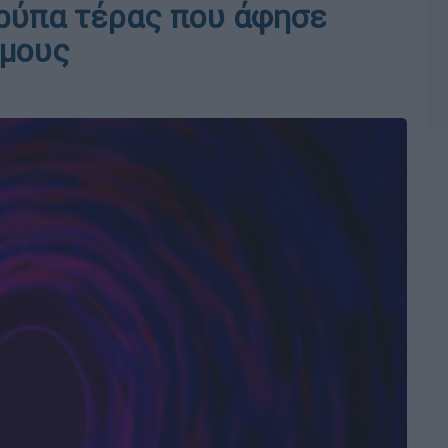
ρύπα τέρας που άφησε
όμους