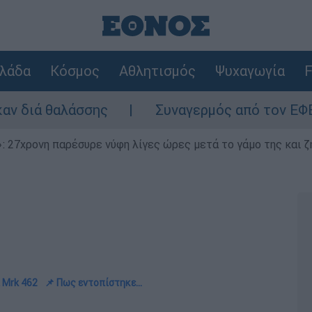
λάδα
Κόσμος
Αθλητισμός
Ψυχαγωγία
F
λάσσης
Συναγερμός από τον ΕΦΕΤ: Ανακαλε
 27χρονη παρέσυρε νύφη λίγες ώρες μετά το γάμο της και ζη
 Mrk 462
📌 Πως εντοπίστηκε...