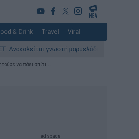
ood & Drink
Travel
Viral
ίται γνωστή μαρμελάδα - Κίνδυνος θραύσης στη
τούσε να πάει σπίτι...