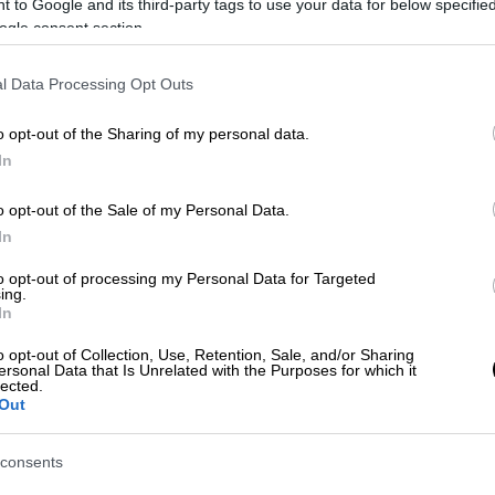
 to Google and its third-party tags to use your data for below specifi
νική συνάντηση της Αμερικανικής
ogle consent section.
10 Ιανουαρίου 2021
και σηματοδοτεί μία
ι επιστήμονες μπόρεσαν να παρατηρήσουν
l Data Processing Opt Outs
νείται σε έναν γαλαξία που
έχει μόλις
στέρια
.
o opt-out of the Sharing of my personal data.
In
αι Mrk 462
o opt-out of the Sale of my Personal Data.
μάζεται Mrk 462
. Χρησιμοποιώντας το
In
ης NASA, ερευνητές από το Dartmouth
to opt-out of processing my Personal Data for Targeted
ξίες που πιστεύεται ότι φιλοξενούν μια
ing.
ζητώντας την εξαιρετικά φωτεινή, υψηλής
In
αι από τη θερμότητα από τη διαδικασία
o opt-out of Collection, Use, Retention, Sale, and/or Sharing
ersonal Data that Is Unrelated with the Purposes for which it
lected.
Out
consents