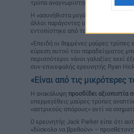
τρύπα αναγνωρίστηκε μόνο στο Mrk 
Η «ασυνήθιστα μεγάλη ένταση» της
υ
άλλοι παράγοντες υποδηλώνουν ότι 
εντοπίστηκε από τα αέρια και τα σύ
«Επειδή οι θαμμένες μαύρες τρύπες ε
εύρεση αυτού του παραδείγματος μπο
περισσότεροι νάνοι γαλαξίες εκεί έ
συν-επικεφαλής ερευνητής Ryan Hic
«Είναι από τις μικρότερες 
Η ανακάλυψη
προσδίδει αξιοπιστία σ
υπερμεγέθεις μαύρες τρύπες αναπτύ
«αστρικούς σπόρους» αντί να σχηματ
Ο ερευνητής Jack Parker είπε ότι αυ
«δύσκολο να βρεθούν» – προσθέτοντα