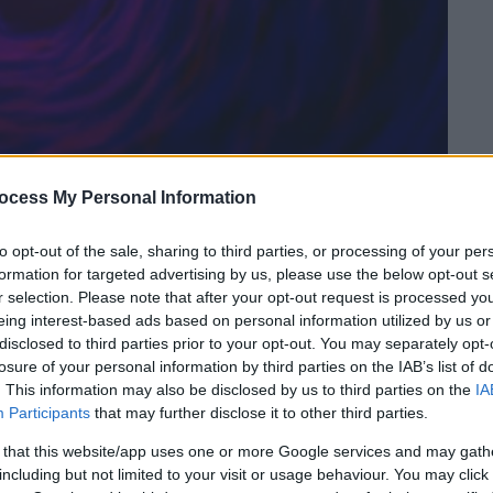
ocess My Personal Information
 το ΕΘΝΟΣ στη Google
to opt-out of the sale, sharing to third parties, or processing of your per
formation for targeted advertising by us, please use the below opt-out s
r selection. Please note that after your opt-out request is processed y
που αλλάζει τα όσα γνωρίζουμε μέχρι
eing interest-based ads based on personal information utilized by us or
Πρόκειται για «υπερμεγέθη» μαύρη τρύπα
disclosed to third parties prior to your opt-out. You may separately opt-
 τη μάζα του Ήλιου
.
losure of your personal information by third parties on the IAB’s list of
. This information may also be disclosed by us to third parties on the
IA
κόνη και τα αέριο ενός νάνου γαλαξία και
Participants
that may further disclose it to other third parties.
ς δώσει γνώσεις για το μέγεθος και την
 that this website/app uses one or more Google services and may gath
including but not limited to your visit or usage behaviour. You may click 