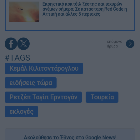
Εκρηκτικό κοκτέιλ ζέστης και ισχυρών
ανέμων σήμερα: Σε κατάσταση Red Code η
Αττική και άλλες 5 περιοχές
επόμενο
άρθρο
#TAGS
Κεμάλ Κιλιτσντάρογλου
ειδήσεις τώρα
Ρετζέπ Ταγίπ Ερντογάν
Τουρκία
εκλογές
Ακολούθησε το Έθνος στο Google News!