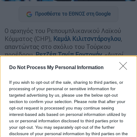
Προσθέστε το ΕΘΝΟΣ στη Google
Ο αρχηγός του Ρεπουμπλικανικού Λαϊκού
Κόμματος (CHP),
Κεμάλ Κιλιτσντάρογλου
,
απαντώντας στο σχόλιο του Τούρκου
προέδρου,
Ρετζέπ Ταγίπ Ερντογάν
, «Αυτοί
δεν μπορούν να ανακοινώσουν ούτε τον
Do Not Process My Personal Information
υποψήφιό τους για πρόεδρο», είπε: «Ας
ορίσει πρώτα
ημερομηνία εκλογών
και τότε
If you wish to opt-out of the sale, sharing to third parties, or
θα ορίσουμε κι εμείς τον
υποψήφιο μας
.
processing of your personal or sensitive information for
Περιμένουμε να πει: ‘Θέλω πρόωρες
targeted advertising by us, please use the below opt-out
εκλογές. Πηγαίνουμε σε κάλπες, κύριε
section to confirm your selection. Please note that after your
opt-out request is processed you may continue seeing
Κεμάλ, έλα κι εσύ να ψηφίσεις’».
interest-based ads based on personal information utilized by
us or personal information disclosed to third parties prior to
Ο αρχηγός της συμμαχίας της
your opt-out. You may separately opt-out of the further
αντιπολίτευσης απαντά για πρώτη φορά για
disclosure of your personal information by third parties on the