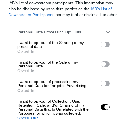
το πότε θα ανακοινώσει τελικά τον κοινό
IAB’s list of downstream participants. This information may
υποψήφιο, καθώς φαίνεται ότι προσπαθεί
also be disclosed by us to third parties on the
IAB’s List of
Downstream Participants
that may further disclose it to other
ακόμη να «ζυγίσει» την κοινή γνώμη, η οποία
third parties.
προς το παρόν «ψηφίζει» υπέρ των
δημάρχων Κωνσταντινούπολης και Άγκυρας.
Please note that this website/app uses one or more Google
Personal Data Processing Opt Outs
services and may gather and store information including but
not limited to your visit or usage behaviour. You may click to
I want to opt-out of the Sharing of my
personal data.
ΔΙΑΒΑΣΤΕ ΕΠΙΣΗΣ
grant or deny consent to Google and its third-party tags to
Opted In
use your data for below specified purposes in below Google
Κόσμος
|
13.01.2022 12:11
consent section.
I want to opt-out of the Sale of my
Personal Data.
Άγριος καυγάς μεταξύ βουλευτών
Opted In
στην Τουρκία: «Πάντα είσαστε
εναντίον μας» - «Αναιδές σκουλήκι!»
I want to opt-out of processing my
Personal Data for Targeted Advertising.
Opted In
Κόσμος
|
13.01.2022 11:30
I want to opt-out of Collection, Use,
Retention, Sale, and/or Sharing of my
Κορονοϊός: 77.722 κρούσματα στην
Personal Data that Is Unrelated with the
Τουρκία – Η Όμικρον θερίζει
Purposes for which it was collected.
Opted Out