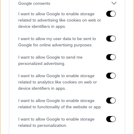
Google consents
I want to allow Google to enable storage
Αναφερόμενος στην
οικονομία
δήλωσε ότι
related to advertising like cookies on web or
όλη η χώρα συναλλάσσεται με δολάρια
device identifiers in apps.
πλέον.
I want to allow my user data to be sent to
Google for online advertising purposes.
«Όλη η χώρα έγινε δολάρια,
ξεχάσαμε
το
εθνικό νόμισμα
. Έχει γίνει ένα ανυπόληπτο
I want to allow Google to send me
νόμισμα», είπε, προσθέτοντας ότι «αν όλα
personalized advertising.
έρχονται απ' έξω, τα χρήματά σου δεν έχουν
I want to allow Google to enable storage
αξία. Αυτή είναι εκδοχή μίας τουρκικής
related to analytics like cookies on web or
δουλείας».
device identifiers in apps.
«Τώρα γυρίζει και μας κατηγορεί», συνέχισε
I want to allow Google to enable storage
ο Κεμάλ Κιλιτσντάρογλου, αναφερόμενος
related to functionality of the website or app.
στις κατηγορίες που προσάπτει ο Τούρκος
I want to allow Google to enable storage
πρόεδρος στην αντιπολίτευση ότι
related to personalization.
συνεργάζεται με τρομοκράτες.