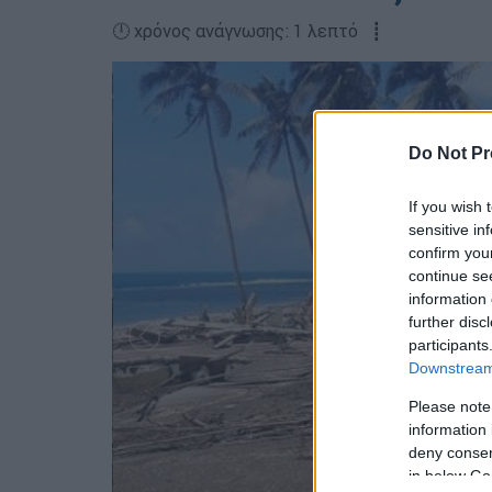
🕛 χρόνος ανάγνωσης: 1 λεπτό ┋
Do Not Pr
If you wish 
sensitive in
confirm you
continue se
information 
further disc
participants
Downstream 
Please note
information 
deny consent
in below Go