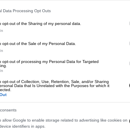
l Data Processing Opt Outs
o opt-out of the Sharing of my personal data.
In
o opt-out of the Sale of my Personal Data.
In
to opt-out of processing my Personal Data for Targeted
ing.
In
 το ΕΘΝΟΣ στη Google
o opt-out of Collection, Use, Retention, Sale, and/or Sharing
ersonal Data that Is Unrelated with the Purposes for which it
lected.
 της δημοσιότητας από την Τόνγκα μετά
Out
μι
στην περιοχή προκαλούν σοκ και
τροφής.
consents
τειακή τέφρα, ενώ κοντά στις ακτές
o allow Google to enable storage related to advertising like cookies on
evice identifiers in apps.
ζωμένα δέντρα.