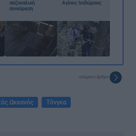
σεξουαλική
Αγίους Ισιδώρους
συνεύρεση
επόμενο άρθρο
κός Ωκεανός
Τόνγκα