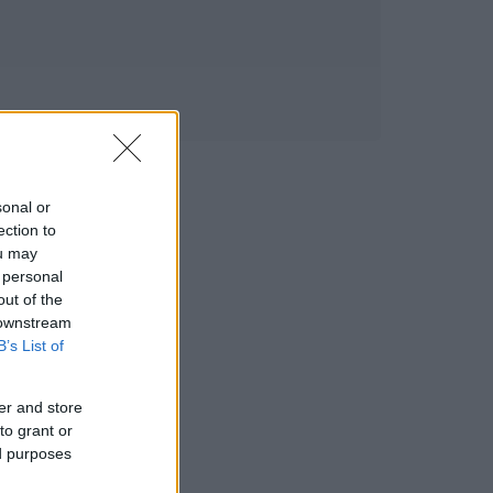
sonal or
ection to
ou may
 personal
out of the
 downstream
B’s List of
er and store
to grant or
ed purposes