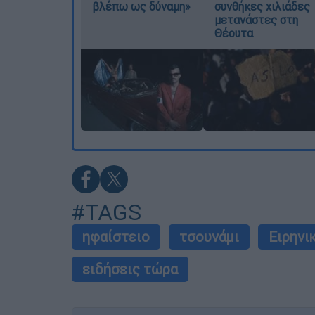
βλέπω ως δύναμη»
συνθήκες χιλιάδες
μετανάστες στη
Θέουτα
#TAGS
ηφαίστειο
τσουνάμι
Ειρηνι
ειδήσεις τώρα