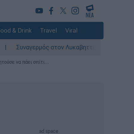
ood & Drink
Travel
Viral
Συναγερμός στον Λυκαβηττό: Σορός σε προχωρη
τούσε να πάει σπίτι...