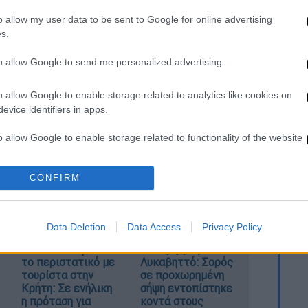
o allow my user data to be sent to Google for online advertising
νησί στο νότιο τμήμα στο νότιο τμήμα του
s.
και δέντρα καλυμμένα με τέφρα.
μοιες σκηνές στα Κολομοτούα καθώς και τα
to allow Google to send me personalized advertising.
κτίρια παραμένουν ακόμη όρθια, αλλά
λόκληρο το τοπίο είναι καλυμμένο με
o allow Google to enable storage related to analytics like cookies on
evice identifiers in apps.
o allow Google to enable storage related to functionality of the website
ο διάδρομος δείχνει πλημμυρισμένος.
χνουν ότι κύματα εισχώρησαν σε βάθος
ραμμή.
CONFIRM
o allow Google to enable storage related to personalization.
o allow Google to enable storage related to security, including
Data Deletion
Data Access
Privacy Policy
cation functionality and fraud prevention, and other user protection.
Η ΕΛΑΣ διαψεύδει
Συναγερμός στον
το περιστατικό με
Λυκαβηττό: Σορός
τουρίστα στην
σε προχωρημένη
Κρήτη: Σε ενήλικη
σήψη εντοπίστηκε
η πρόταση για
κοντά στους