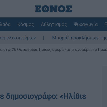
λάδα
Κόσμος
Αθλητισμός
Ψυχαγωγία
F
κοπτέρων
Μπαράζ προκλήσεων της Άγκυρας
ία στις 26 Οκτωβρίου: Ποιους αφορά και τι αναφέρει το Προ
ε δημοσιογράφο: «Ηλίθιε