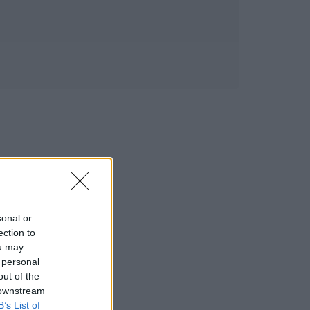
sonal or
ection to
ou may
 personal
out of the
 downstream
B’s List of