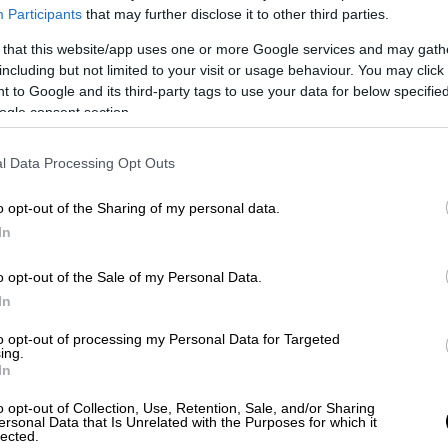
Participants
that may further disclose it to other third parties.
 that this website/app uses one or more Google services and may gath
including but not limited to your visit or usage behaviour. You may click 
 to Google and its third-party tags to use your data for below specifi
ogle consent section.
 το ΕΘΝΟΣ στη Google
l Data Processing Opt Outs
o opt-out of the Sharing of my personal data.
ν ικανή να εξοργίσει τον πρόεδρο των
In
βε» η κάμερα να αποκαλεί τον
Ντούσι «ηλίθιο μπάσταρδο».
o opt-out of the Sale of my Personal Data.
In
βάνεται ότι το μικρόφωνο παρέμεινε
 Τύπου σκοπός της οποίας ήταν η
to opt-out of processing my Personal Data for Targeted
ing.
 κυβέρνησης για την αντιμετώπιση του
In
άτων της εφοδιαστικής αλυσίδας.
o opt-out of Collection, Use, Retention, Sale, and/or Sharing
ersonal Data that Is Unrelated with the Purposes for which it
lected.