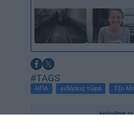
#TAGS
ΗΠΑ
ειδήσεις τώρα
Τζο Μπ
Ακολούθησε το 
Live όλες οι εξελίξεις λεπτό προς