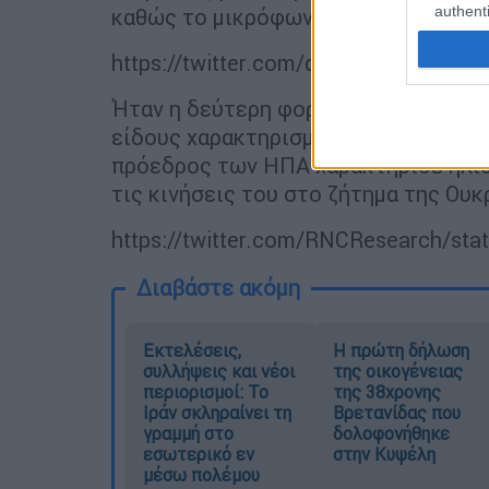
authenti
καθώς το μικρόφωνό του ήταν ανοιχ
https://twitter.com/disclosetv/stat
Ήταν η δεύτερη φορά σε λίγες μέρες
είδους χαρακτηρισμούς κατά δημοσι
πρόεδρος των ΗΠΑ χαρακτήρισε ηλί
τις κινήσεις του στο ζήτημα της Ουκ
https://twitter.com/RNCResearch/st
Διαβάστε ακόμη
Εκτελέσεις,
Η πρώτη δήλωση
συλλήψεις και νέοι
της οικογένειας
περιορισμοί: Το
της 38χρονης
Ιράν σκληραίνει τη
Βρετανίδας που
γραμμή στο
δολοφονήθηκε
εσωτερικό εν
στην Κυψέλη
μέσω πολέμου