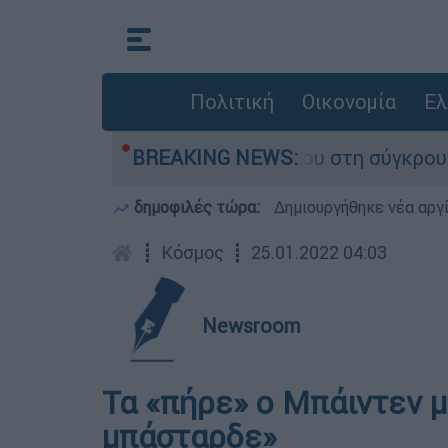
Πολιτική
Οικονομία
Ελ
αμίγο που έχασε τη ζωή του στη σύγκρουση ελι
BREAKING NEWS:
δημοφιλές τώρα:
Δημιουργήθηκε νέα αργ
┋
Κόσμος
┋
25.01.2022 04:03
Newsroom
Τα «πήρε» ο Μπάιντεν μ
μπάσταρδε»