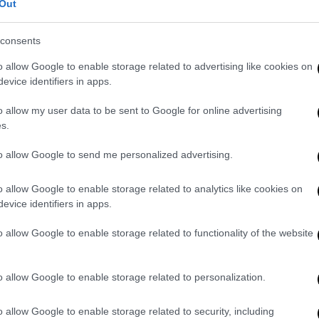
Out
consents
το Αιγαίο και την ανατολική
o allow Google to enable storage related to advertising like cookies on
evice identifiers in apps.
o allow my user data to be sent to Google for online advertising
le για να αντιμετωπίσουν την Τουρκία
s.
to allow Google to send me personalized advertising.
Οι πληροφορίες για την Ουκρανία
o allow Google to enable storage related to analytics like cookies on
έματα»
evice identifiers in apps.
o allow Google to enable storage related to functionality of the website
 πολιτική ευθύνη;» ρώτησε ο Ντούσι τον
o allow Google to enable storage related to personalization.
πλεονέκτημα. Περισσότερος πληθωρισμός;
ίζοντας ο Μπάιντεν, όμως ακούγεται καθαρά
o allow Google to enable storage related to security, including