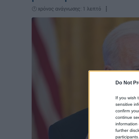
🕛 χρόνος ανάγνωσης: 1 λεπτό ┋
Do Not Pr
If you wish 
sensitive in
confirm you
continue se
information 
further disc
participants