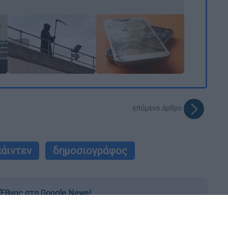
επόμενο άρθρο
άιντεν
δημοσιογράφος
Έθνος στο Google News!
 λεπτό, με την υπογραφή του www.ethnos.gr