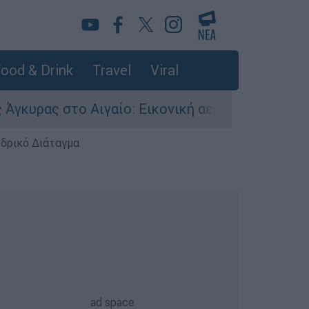
ood & Drink
Travel
Viral
 στο Αιγαίο: Εικονική αερομαχία ανάμεσα σε ελ
εδρικό Διάταγμα