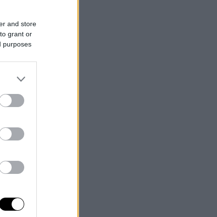
er and store
to grant or
ed purposes