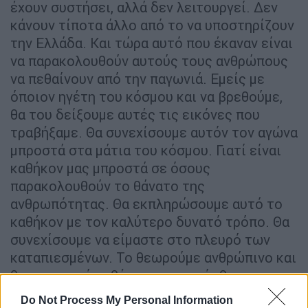
έχουν συστήσει, αλλά δεν λειτουργεί. Δεν
κάνουν τίποτα άλλο από το να υποστηρίζουν
την Ελλάδα. Και τώρα αυτό που έκαναν είναι
να παρακολουθούν αυτούς τους ανθρώπους
να πεθαίνουν από την παγωνιά. Εμείς με
όποιον ηγέτη του κόσμου και να βρεθούμε,
θα του δείξουμε αυτές τις εικόνες που
τραβήξαμε. Θα συνεχίσουμε αυτόν τον αγώνα
μπροστά στα μάτια του κόσμου. Γιατί είναι
καθήκον μας μπροστά σε όσους
παρακολουθούν το θάνατο της
ανθρωπότητας. Θα εκπληρώσουμε αυτό το
καθήκον με τον καλύτερο δυνατό τρόπο. Θα
συνεχίσουμε να είμαστε στο πλευρό των
καταπιεσμένων. Το θεωρούμε ανθρώπινο και
θρησκευτικό καθήκον μας», πρόσθεσε.
Do Not Process My Personal Information