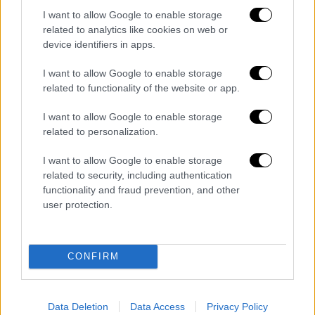
Σε αυτοσυγκράτηση καλεί Ρωσία και
I want to allow Google to enable storage
Ουκρανία ο Τούρκος πρόεδρος
related to analytics like cookies on web or
device identifiers in apps.
«Θα ανταλλάξουμε ιδέες για σημαντικά
περιφερειακά ζητήματα. Ως χώρα της
I want to allow Google to enable storage
Μαύρης Θάλασσας, καλούμε όλα τα μέρη σε
related to functionality of the website or app.
αυτοσυγκράτηση. Τονίζω για άλλη μια φορά
I want to allow Google to enable storage
ότι είμαστε έτοιμοι να κάνουμε ό,τι
related to personalization.
μπορούμε για την εδραίωση της ειρήνης.
I want to allow Google to enable storage
Σήμερα θα έχουμε συνάντηση μας με τον κ.
related to security, including authentication
Ζελένσκι
και στη συνέχεια ο κ. Πούτιν θα
functionality and fraud prevention, and other
user protection.
πραγματοποιήσει επίσκεψη στην Τουρκία
μετά την επίσκεψή του στην Κίνα. Δε θα
ήταν σωστό να πούμε ποιο λιθαράκι θα
CONFIRM
βάλουμε πού χωρίς να γίνουν πρώτα αυτές
οι δύο επισκέψεις. Αλλά μετά από αυτές τις
συναντήσεις θα δούμε τί και που θα
Data Deletion
Data Access
Privacy Policy