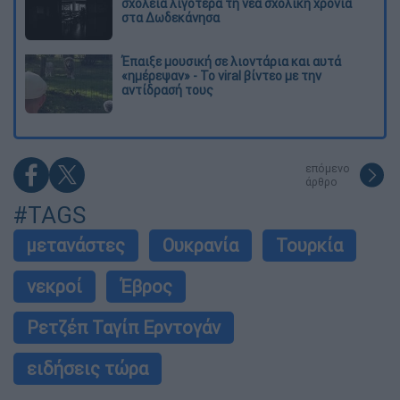
σχολεία λιγότερα τη νέα σχολική χρονιά
στα Δωδεκάνησα
Έπαιξε μουσική σε λιοντάρια και αυτά
«ημέρεψαν» - Το viral βίντεο με την
αντίδρασή τους
επόμενο
άρθρο
#TAGS
μετανάστες
Ουκρανία
Τουρκία
νεκροί
Έβρος
Ρετζέπ Ταγίπ Ερντογάν
ειδήσεις τώρα