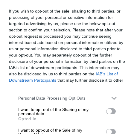
ΔΙΑΒΑΣΤΕ ΕΠΙΣΗΣ
If you wish to opt-out of the sale, sharing to third parties, or
Ελλάδα
|
03.02.2022 10:30
processing of your personal or sensitive information for
Γεγονός το άυλο διαζύγιο: Βήμα –
targeted advertising by us, please use the below opt-out
section to confirm your selection. Please note that after your
βήμα ή έκδοσή του μέσω gov.gr
opt-out request is processed you may continue seeing
interest-based ads based on personal information utilized by
us or personal information disclosed to third parties prior to
Ελλάδα
|
03.02.2022 10:08
your opt-out. You may separately opt-out of the further
Τα δύο ακραία καιρικά «πρόσωπα»
disclosure of your personal information by third parties on the
του Ιανουαρίου – Οι απότομες
IAB’s list of downstream participants. This information may
μεταβολές θερμοκρασίας
also be disclosed by us to third parties on the
IAB’s List of
Downstream Participants
that may further disclose it to other
third parties.
Τεχνολογία
|
03.02.2022 10:18
Please note that this website/app uses one or more Google
Ερευνητές δημιούργησαν νέο υλικό:
Personal Data Processing Opt Outs
services and may gather and store information including but
Είναι ελαφρύ σαν πλαστικό αλλά πιο
not limited to your visit or usage behaviour. You may click to
I want to opt-out of the Sharing of my
ανθεκτικό από τον χάλυβα
personal data.
grant or deny consent to Google and its third-party tags to
Opted In
use your data for below specified purposes in below Google
consent section.
I want to opt-out of the Sale of my
Οικονομία
|
03.02.2022 10:05