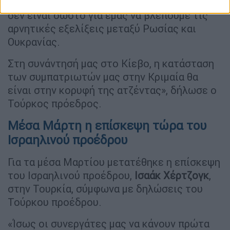
καθίσουμε. Ως σημαντική χώρα της περιοχής,
δεν είναι σωστό για εμάς να βλέπουμε τις
αρνητικές εξελίξεις μεταξύ Ρωσίας και
Ουκρανίας.
Στη συνάντησή μας στο Κίεβο, η κατάσταση
των συμπατριωτών μας στην Κριμαία θα
είναι στην κορυφή της ατζέντας», δήλωσε ο
Τούρκος πρόεδρος.
Μέσα Μάρτη η επίσκεψη τώρα του
Ισραηλινού προέδρου
Για τα μέσα Μαρτίου μετατέθηκε η επίσκεψη
του Ισραηλινού προέδρου,
Ισαάκ Χέρτζογκ
,
στην Τουρκία, σύμφωνα με δηλώσεις του
Τούρκου προέδρου.
«Ίσως οι συνεργάτες μας να κάνουν πρώτα