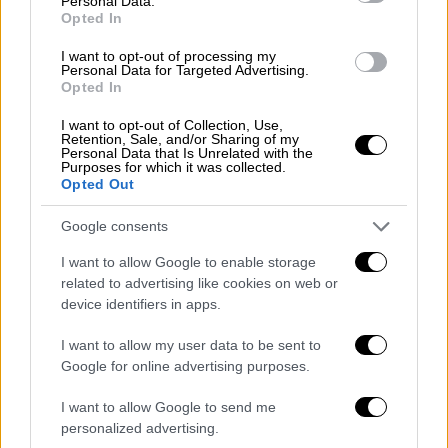
Personal Data.
Επίδομα 534 ευρώ και Συν-Εργασία:
Opted In
Πότε θα γίνουν οι επόμενες
I want to opt-out of processing my
πληρωμές
Personal Data for Targeted Advertising.
Opted In
I want to opt-out of Collection, Use,
Retention, Sale, and/or Sharing of my
Personal Data that Is Unrelated with the
16 οι νεκροί μετανάστες στον Έβρο
Purposes for which it was collected.
Opted Out
Στο μεταξύ, σήμερα οι τουρκικές αρχές
Google consents
ανακοίνωσαν ότι βρήκαν άλλους 4
I want to allow Google to enable storage
μετανάστες νεκρούς στον
Έβρο
,
related to advertising like cookies on web or
κατηγορώντας και πάλι την Ελλάδα ότι τους
device identifiers in apps.
απώθησε προς την Τουρκία και πέθαναν από
I want to allow my user data to be sent to
κρυοπαγήματα, λόγω των έντονων καιρικών
Google for online advertising purposes.
φαινομένων που επικρατών στην
Αδριανούπολη.
I want to allow Google to send me
personalized advertising.