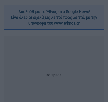
Ακολούθησε το Έθνος στο Google News!
Live όλες οι εξελίξεις λεπτό προς λεπτό, με την
υπογραφή του www.ethnos.gr