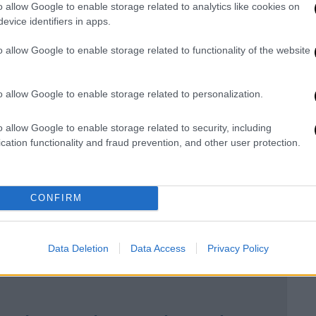
α για συνέχιση των διαπραγματεύσεων - Σε
o allow Google to enable storage related to analytics like cookies on
evice identifiers in apps.
ματα πρέπει να
διατηρούν συγκεκριμένες
o allow Google to enable storage related to functionality of the website
αι μια συντεταγμένη έξοδος. Τους έχουν
o allow Google to enable storage related to personalization.
και για τα
καύσιμα
των οχημάτων, καθώς
o allow Google to enable storage related to security, including
νέζης
, ο απεσταλμένος του OPEN στη
cation functionality and fraud prevention, and other user protection.
εφοδιαστεί μέχρι
20 λίτρα.
CONFIRM
ές για νεκρούς και τραυματίες στη
Data Deletion
Data Access
Privacy Policy
ζουν στρατιώτες