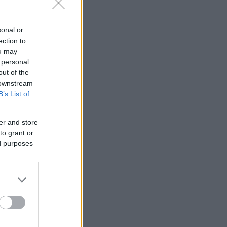
sonal or
ection to
ou may
 personal
out of the
 downstream
B’s List of
er and store
to grant or
ed purposes