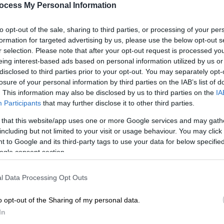
ocess My Personal Information
to opt-out of the sale, sharing to third parties, or processing of your per
formation for targeted advertising by us, please use the below opt-out s
r selection. Please note that after your opt-out request is processed y
eing interest-based ads based on personal information utilized by us or
disclosed to third parties prior to your opt-out. You may separately opt-
losure of your personal information by third parties on the IAB’s list of
. This information may also be disclosed by us to third parties on the
IA
 το ΕΘΝΟΣ στη Google
Participants
that may further disclose it to other third parties.
 that this website/app uses one or more Google services and may gath
η Μαριούπολη
της
Ουκρανίας
έχει
including but not limited to your visit or usage behaviour. You may click 
α, το ένα πίσω από το άλλο, με σταθερό
 to Google and its third-party tags to use your data for below specifi
νία
για να φτάσουν στη χώρα μας και να μην
ogle consent section.
υ.
l Data Processing Opt Outs
και ο Σωτήρης Δανέζης
μέσα από τα
 ξεχωρίζει το έρημο τοπίο, ό,τι έχει
o opt-out of the Sharing of my personal data.
In