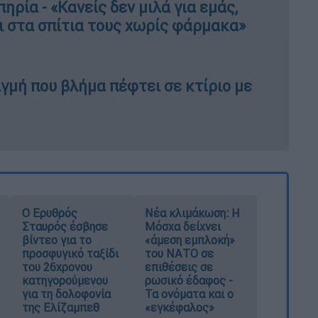
ρία - «Kανείς δεν μιλά για εμάς,
ι στα σπίτια τους χωρίς φάρμακα»
ιγμή που βλήμα πέφτει σε κτίριο με
Ο Ερυθρός
Νέα κλιμάκωση: Η
Σταυρός έσβησε
Μόσχα δείχνει
βίντεο για το
«άμεση εμπλοκή»
προσφυγικό ταξίδι
του ΝΑΤΟ σε
του 26χρονου
επιθέσεις σε
κατηγορούμενου
ρωσικό έδαφος -
για τη δολοφονία
Τα ονόματα και ο
της Ελίζαμπεθ
«εγκέφαλος»