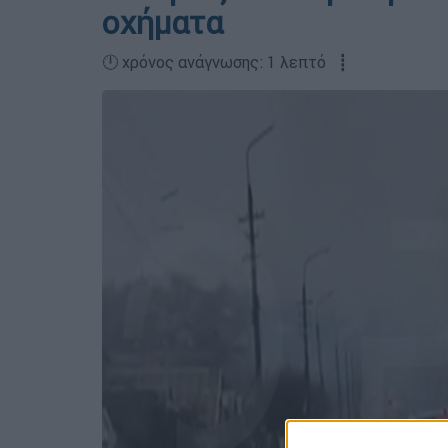
οχήματα
🕛 χρόνος ανάγνωσης: 1 λεπτό ┋