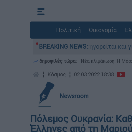
Πολιτική
Οικονομία
Ελ
νίες στην Ελλάδα - Κατηγορείται και για την ε
BREAKING NEWS:
δημοφιλές τώρα:
Νέα κλιμάκωση: Η Μόσχ
┋
Κόσμος
┋
02.03.2022 18:38
Newsroom
Πόλεμος Ουκρανία: Καθ'
Έλληνες από τη Μαριού