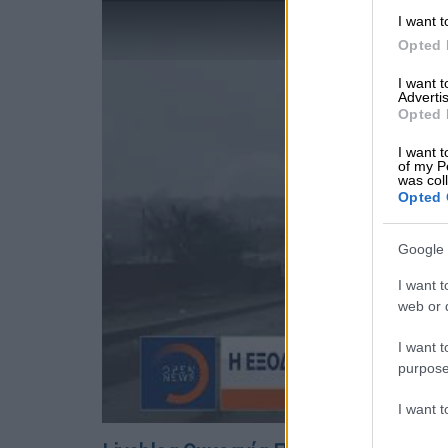
I want t
Opted 
I want 
Advertis
Opted 
I want t
of my P
was col
Opted 
Google 
I want t
web or d
I want t
purpose
I want 