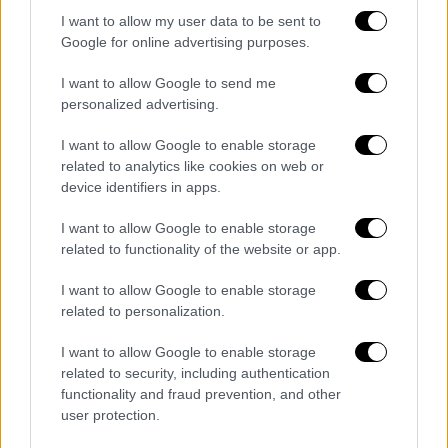
όπλα μετά την εισβολή της στην Ουκρανία
I want to allow my user data to be sent to
και ότι μια τέτοια κίνηση θα αποτελούσε
Google for online advertising purposes.
έγκλημα πολέμου.
I want to allow Google to send me
personalized advertising.
Το Reuters αναφέρει ότι ο Στόλτενμπεργκ
δήλωσε στη γερμανική εφημερίδα
Welt am
I want to allow Google to enable storage
Sonntag ότι το Κρεμλίνο
εφευρίσκει
related to analytics like cookies on web or
ψευδείς προφάσεις για να δικαιολογήσει την
device identifiers in apps.
πιθανή χρήση χημικών όπλων: «Τις
I want to allow Google to enable storage
τελευταίες ημέρες ακούσαμε παράλογους
related to functionality of the website or app.
ισχυρισμούς για εργαστήρια χημικών και
βιολογικών όπλων. Τώρα που έχουν
I want to allow Google to enable storage
related to personalization.
διατυπωθεί αυτοί οι ψευδείς ισχυρισμοί,
πρέπει να παραμείνουμε σε επαγρύπνηση,
I want to allow Google to enable storage
διότι είναι πιθανό η ίδια η Ρωσία να
related to security, including authentication
σχεδιάζει επιχειρήσεις χημικών όπλων στο
functionality and fraud prevention, and other
user protection.
πλαίσιο αυτής της επινόησης ψεύδους. Αυτό