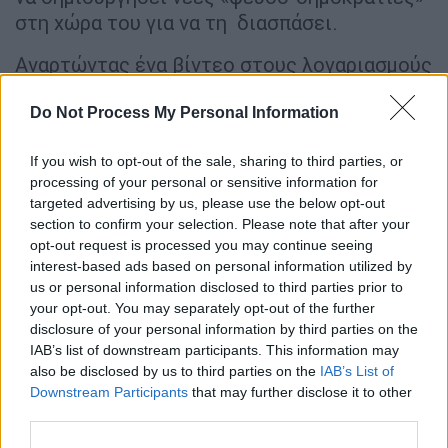
στη χώρα του για να τη διασπάσει.
Αναρτώντας ένα βίντεο στους λογαριασμούς
του στα μέσα
κοινωνικής δικτύωσης αργά το
βράδυ του Σαββάτου
, ο Ζελένσκι κάλεσε τις
Do Not Process My Personal Information
περιοχές της
Ουκρανίας
,
If you wish to opt-out of the sale, sharing to third parties, or
συμπεριλαμβανομένης της
Χερσώνας
, η
processing of your personal or sensitive information for
οποία καταλήφθηκε από τις ρωσικές
targeted advertising by us, please use the below opt-out
δυνάμεις, να μην επαναλάβουν την εμπειρία
section to confirm your selection. Please note that after your
του
Ντονέτσκ
και του
Λουχάνσκ
.
opt-out request is processed you may continue seeing
interest-based ads based on personal information utilized by
Ο
Ζελένσκι
είπε: «Οι κατακτητές στο
us or personal information disclosed to third parties prior to
your opt-out. You may separately opt-out of the further
έδαφος της περιοχής Χερσώνα προσπαθούν
disclosure of your personal information by third parties on the
να επαναλάβουν τη θλιβερή εμπειρία του
IAB’s list of downstream participants. This information may
σχηματισμού ψευδο-δημοκρατιών.
also be disclosed by us to third parties on the
IAB’s List of
Εκβιάζουν τους τοπικούς ηγέτες, ασκούν
Downstream Participants
that may further disclose it to other
third parties.
πίεση στους βουλευτές, αναζητούν κάποιον
για να δωροδοκήσουν". Τα μέλη του