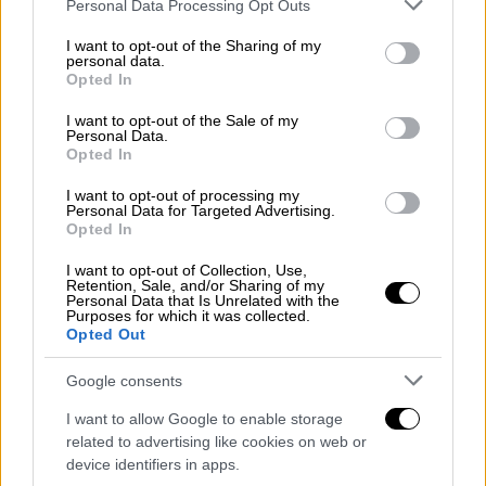
Please note that this website/app uses one or more Google
Personal Data Processing Opt Outs
δημοτικού συμβουλίου στη Χερσώνα, μια
services and may gather and store information including but
not limited to your visit or usage behaviour. You may click to
I want to opt-out of the Sharing of my
νότια πόλη 290.000 κατοίκων, απέρριψαν το
personal data.
grant or deny consent to Google and its third-party tags to
Σάββατο τα σχέδια για μια νέα ψευδο-
Opted In
use your data for below specified purposes in below Google
δημοκρατία».
consent section.
I want to opt-out of the Sale of my
Personal Data.
Εν τω μεταξύ, ο ρωσικός στρατός δηλώνει
Opted In
ότι εγκατέστησε νέο δήμαρχο στην
I want to opt-out of processing my
κατεχόμενη νοτιοανατολική ουκρανική πόλη
Personal Data for Targeted Advertising.
Opted In
Μελιτόπολη μετά την υποτιθέμενη απαγωγή
του δημάρχου Ιβάν Φεντόροφ το απόγευμα
I want to opt-out of Collection, Use,
Retention, Sale, and/or Sharing of my
της Παρασκευής.
Personal Data that Is Unrelated with the
Purposes for which it was collected.
Opted Out
ΝΑΤΟ: Η Ρωσία ίσως χρησιμοποιήσει
χημικά όπλα
Google consents
Από την πλευρά του, ο γενικός γραμματέας
I want to allow Google to enable storage
related to advertising like cookies on web or
του ΝΑΤΟ
Γενς Στόλτενμπεργκ
δήλωσε ότι η
device identifiers in apps.
Ρωσία μπορεί να χρησιμοποιήσει χημικά