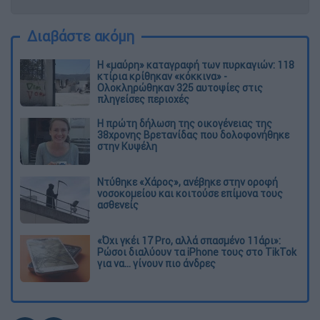
Διαβάστε ακόμη
Η «μαύρη» καταγραφή των πυρκαγιών: 118
κτίρια κρίθηκαν «κόκκινα» -
Ολοκληρώθηκαν 325 αυτοψίες στις
πληγείσες περιοχές
Η πρώτη δήλωση της οικογένειας της
38χρονης Βρετανίδας που δολοφονήθηκε
στην Κυψέλη
Ντύθηκε «Χάρος», ανέβηκε στην οροφή
νοσοκομείου και κοιτούσε επίμονα τους
ασθενείς
«Όχι γκέι 17 Pro, αλλά σπασμένο 11άρι»:
Ρώσοι διαλύουν τα iPhone τους στο TikTok
για να... γίνουν πιο άνδρες