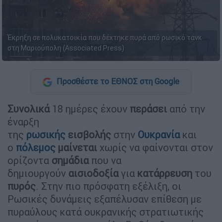
Έκρηξη σε πολυκατοικία που δέχτηκε πυρά από ρωσικό τανκ
στη Μαριούπολη (Associated Press)
Προσθέστε το ΕΘΝΟΣ στη Google
Συνολικά
18 ημέρες έχουν
περάσει
από την
έναρξη
της
ρωσικής
εισβολής
στην
Ουκρανία
και
ο
πόλεμος
μαίνεται
χωρίς να φαίνονται στον
ορίζοντα
σημάδια
που να
δημιουργούν
αισιοδοξία
για
κατάρρευση
του
πυρός
. Στην πιο πρόσφατη εξέλιξη, οι
Ρωσικές δυνάμεις εξαπέλυσαν επίθεση με
πυραύλους κατά ουκρανικής στρατιωτικής