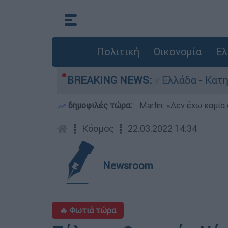
Πολιτική
Οικονομία
Ελ
α για ανθρωποκτονίες στην Ελλάδα - Κατηγορείτ
BREAKING NEWS:
δημοφιλές τώρα:
Marfin: «Δεν έχω καμία
┋
Κόσμος
┋
22.03.2022 14:34
Newsroom
🔥 Φωτιά τώρα