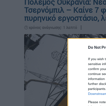
Πόλεμος Ουκρανία: Νέα
Τσερνόμπιλ – Καίνε 7 
πυρηνικό εργοστάσιο, λ
🕛 χρόνος ανάγνωσης: 1 λεπτό ┋
Do Not Pr
If you wish 
sensitive in
confirm you
continue se
information 
further disc
participants
Downstream 
Please note