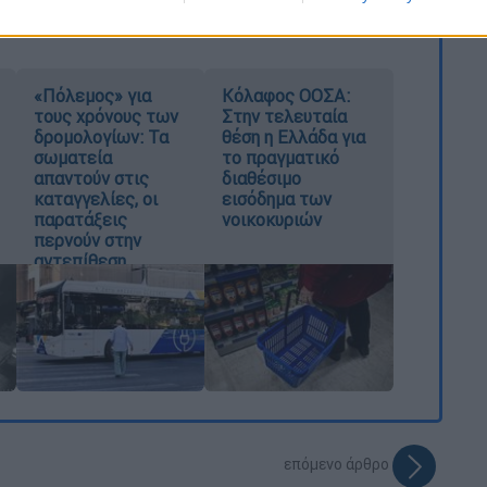
«Πόλεμος» για
Κόλαφος ΟΟΣΑ:
τους χρόνους των
Στην τελευταία
δρομολογίων: Τα
θέση η Ελλάδα για
σωματεία
το πραγματικό
απαντούν στις
διαθέσιμο
καταγγελίες, οι
εισόδημα των
παρατάξεις
νοικοκυριών
περνούν στην
αντεπίθεση
επόμενο άρθρο