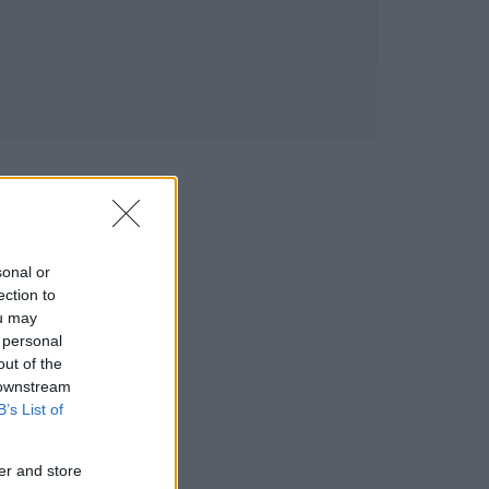
sonal or
ection to
ou may
 personal
out of the
 downstream
B’s List of
er and store