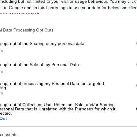
including but not limited to your visit or usage behaviour. You may click 
 to Google and its third-party tags to use your data for below specifi
ogle consent section.
l Data Processing Opt Outs
o opt-out of the Sharing of my personal data.
In
o opt-out of the Sale of my Personal Data.
In
 το ΕΘΝΟΣ στη Google
to opt-out of processing my Personal Data for Targeted
ing.
 στο πυρηνικό εργοστάσιο του
Τσερνόμπιλ
In
νονται οι μάχες με τα
ρωσικά στρατεύματα
.
o opt-out of Collection, Use, Retention, Sale, and/or Sharing
ersonal Data that Is Unrelated with the Purposes for which it
ική Υπηρεσία Ενημέρωσης της Ουκρανικής
lected.
Out
ς στο
Twitter
ισχυρίζεται ότι οι φωτιές
βολικού, είτε από εμπρησμό
.
consents