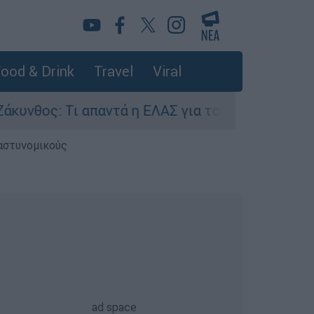
ood & Drink
Travel
Viral
ος: Τι απαντά η ΕΛΑΣ για τους 8 βιασμούς τουρ
 αστυνομικούς