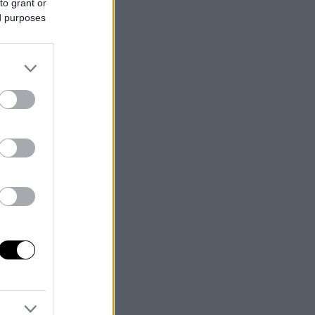
to grant or
ed purposes