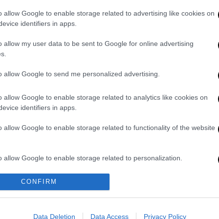
ς πυροβολικού ή εμπρησμό ξέσπασαν στην
o allow Google to enable storage related to advertising like cookies on
τάσιο του Τσερνομπιλ, μεταδίδει το
evice identifiers in apps.
λέγχεται από ρωσικά στρατεύματα,
ία επιτήρηση, αυξάνοντας τον κίνδυνο
o allow my user data to be sent to Google for online advertising
s.
to allow Google to send me personalized advertising.
ery shelling or arson, have broken out in
byl
NPP,
@ua_parliament
reports. The
o allow Google to enable storage related to analytics like cookies on
troops, so the fires are burning
evice identifiers in apps.
he radiation smoke could spread.
o allow Google to enable storage related to functionality of the website
ch 22, 2022
o allow Google to enable storage related to personalization.
ατική πυρηνική εταιρεία της Ουκρανίας
ίπεδα ραδιενέργειας γύρω από το
o allow Google to enable storage related to security, including
CONFIRM
Τσερνομπίλ
«κινδυνεύουν να αυξηθούν»,
cation functionality and fraud prevention, and other user protection.
ια την παρακολούθηση της ακτινοβολίας
Data Deletion
Data Access
Privacy Policy