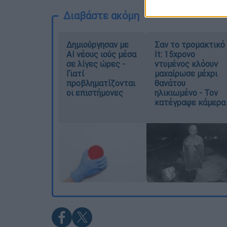
Διαβάστε ακόμη
Δημιούργησαν με
Σαν το τρομακτικό
AI νέους ιούς μέσα
It: 15χρονο
σε λίγες ώρες -
ντυμένος κλόουν
Γιατί
μαχαίρωσε μέχρι
προβληματίζονται
θανάτου
οι επιστήμονες
ηλικιωμένο - Τον
κατέγραψε κάμερα