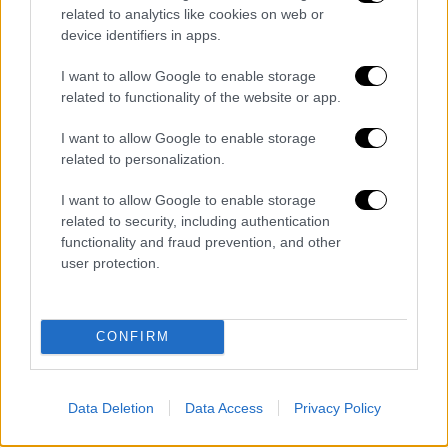
related to analytics like cookies on web or
Ο
πατριός
και ο
παππούς
του μετέβησαν στη
device identifiers in apps.
Γιούτα για να τον αναγνωρίσουν προσωπικά
και σε ένα από τα δύο βίντεο που εστάλησαν
I want to allow Google to enable storage
related to functionality of the website or app.
στο CNN από το γραφείο του σερίφη, ο
πατριός του Oswalt φαίνεται να αναφωνεί με
I want to allow Google to enable storage
δυσπιστία
καθώς η αστυνομία του δείχνει
related to personalization.
μια φωτογραφία του Oswalt για να
I want to allow Google to enable storage
επιβεβαιώσει ότι πρόκειται για το ίδιο
related to security, including authentication
πρόσωπο.
functionality and fraud prevention, and other
user protection.
«Αυτός είναι;» ακούγεται να λέει η μητέρα
του Oswalt από το τηλέφωνο, το οποίο ήταν
σε ανοιχτή ακρόαση. «
Λίγο μεγαλύτερος
,
CONFIRM
αλλά ναι», απαντά ο πατριός του Oswalt.
«
Ο αγαπημένος μου είναι ζωντανός
»,
Data Deletion
Data Access
Privacy Policy
ακούγεται να λέει η μητέρα, ενώ κλαίει με
λυγμούς
. «Μπορείτε να πάτε να τον πάρετε,