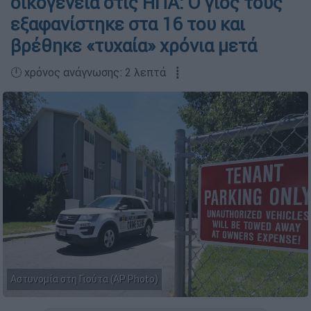
οικογένεια στις ΗΠΑ: Ο γιος τους
εξαφανίστηκε στα 16 του και
βρέθηκε «τυχαία» χρόνια μετά
🕛 χρόνος ανάγνωσης: 2 λεπτά ┋
Αστυνομία στη Γιούτα (AP Photo)