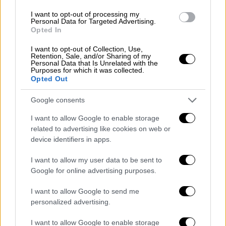
Έτσι, κατάφεραν να έρθουν σε επαφή με τη
I want to opt-out of processing my
Personal Data for Targeted Advertising.
μητέρα
του, δήλωσε στο
CNN
ο υπολοχαγός
Opted In
του σερίφη της κομητείας Σάμιτ. Εκείνη
I want to opt-out of Collection, Use,
είπε στις αρχές ότι ο Oswalt είχε ένα
Retention, Sale, and/or Sharing of my
χαρακτηριστικό σημάδι
στον λαιμό του. Οι
Personal Data that Is Unrelated with the
Purposes for which it was collected.
αστυνομικοί βρήκαν το σημάδι στον Oswalt
Opted Out
και τότε «λύθηκε» η υπόθεση.
Google consents
I want to allow Google to enable storage
related to advertising like cookies on web or
device identifiers in apps.
I want to allow my user data to be sent to
video
Google for online advertising purposes.
I want to allow Google to send me
personalized advertising.
I want to allow Google to enable storage