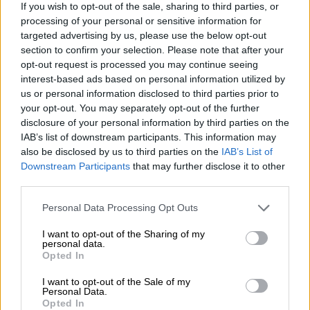
κομητείας Σάμιτ.
If you wish to opt-out of the sale, sharing to third parties, or
processing of your personal or sensitive information for
Αφού έφτασαν στο σημείο, πρόσφεραν στον
targeted advertising by us, please use the below opt-out
section to confirm your selection. Please note that after your
νεαρό να καθίσει μέσα σε ένα από τα
opt-out request is processed you may continue seeing
οχήματά τους
ώστε να ζεσταθεί
και άρχισαν
interest-based ads based on personal information utilized by
να ερευνούν ποιος ήταν. Τότε, κάποιος
us or personal information disclosed to third parties prior to
άρχισε να ψάχνει τις σελίδες στον ιστότοπο
your opt-out. You may separately opt-out of the further
του Εθνικού Κέντρου για τα Εξαφανισμένα
disclosure of your personal information by third parties on the
IAB’s list of downstream participants. This information may
Παιδιά και «έπεσε» πάνω σε μια αφίσα
also be disclosed by us to third parties on the
IAB’s List of
εξαφάνισης του Connerjack Oswalt.
Downstream Participants
that may further disclose it to other
third parties.
Ο Oswalt, ο οποίος σήμερα είναι
19
ετών
,
Please note that this website/app uses one or more Google
είχε δηλωθεί ως αγνοούμενος τον
Personal Data Processing Opt Outs
services and may gather and store information including but
Σεπτέμβριο του 2019
από το Κλιαρλέικ της
not limited to your visit or usage behaviour. You may click to
I want to opt-out of the Sharing of my
Καλιφόρνιας, βορειοδυτικά του Σακραμέντο.
personal data.
grant or deny consent to Google and its third-party tags to
Opted In
Οι Αρχές γρήγορα άρχισαν να πιστεύουν ότι
use your data for below specified purposes in below Google
επρόκειτο για το ίδιο άτομο που είχαν βρει
consent section.
I want to opt-out of the Sale of my
Personal Data.
να τρέμει στο βενζινάδικο.
Opted In