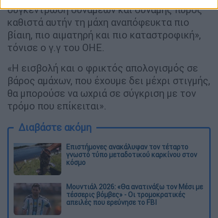
συγκέντρωση δυνάμεων και δύναμης πυρός
καθιστά αυτήν τη μάχη αναπόφευκτα πιο
βίαιη, πιο αιματηρή και πιο καταστροφική»,
τόνισε ο γ.γ του ΟΗΕ.
«Η εισβολή και ο φρικτός απολογισμός σε
βάρος αμάχων, που έχουμε δει μέχρι στιγμής,
θα μπορούσε να ωχριά σε σύγκριση με τον
τρόμο που επίκειται».
Διαβάστε ακόμη
Επιστήμονες ανακάλυψαν τον τέταρτο
γνωστό τύπο μεταδοτικού καρκίνου στον
κόσμο
Μουντιάλ 2026: «Θα ανατινάξω τον Μέσι με
τέσσερις βόμβες» - Οι τρομοκρατικές
απειλές που ερεύνησε το FBI