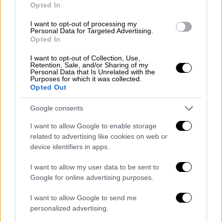
Opted In
Κόσμος
|
19.04.2022 10:39
Πόλεμος στην Ουκρανία:
I want to opt-out of processing my
Personal Data for Targeted Advertising.
Πληροφορίες ότι ο Μιχαήλ του Αζόφ
Opted In
που μίλησε στη Βουλή, είναι νεκρός
I want to opt-out of Collection, Use,
Retention, Sale, and/or Sharing of my
Personal Data that Is Unrelated with the
Purposes for which it was collected.
Opted Out
Σύμφωνα με τον ίδιο, τα Ηνωμένα Έθνη
έχουν υποβάλει λεπτομερή σχέδια στα
Google consents
εμπλεκόμενα μέρη και είναι έτοιμα να
I want to allow Google to enable storage
στείλουν κομβόι με ανθρωπιστική βοήθεια
related to advertising like cookies on web or
στη
Μαριούπολη, τη Χερσώνα, το Ντονέτσκ
device identifiers in apps.
και το Λουχάνσκ
, αρχής γενομένης από τη
I want to allow my user data to be sent to
Μεγάλη Πέμπτη και έως την Κυριακή του
Google for online advertising purposes.
Πάσχα.
I want to allow Google to send me
«Οι ανθρωπιστικές ανάγκες είναι
personalized advertising.
επείγουσες.
Ο κόσμος δεν έχει φαγητό,