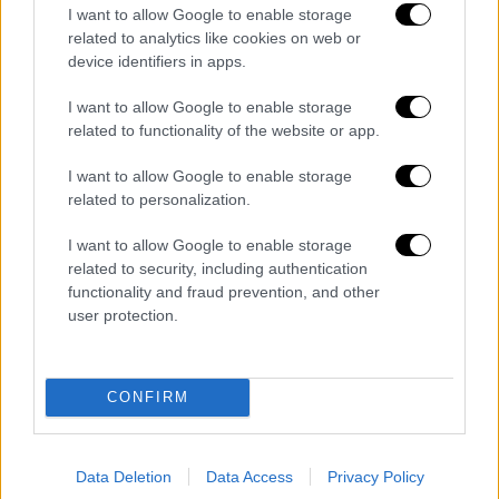
I want to allow Google to enable storage
νερό, προμήθειες για να φροντίσουν τους
related to analytics like cookies on web or
αρρώστους ή τους τραυματίες ή απλά για να
device identifiers in apps.
ζήσουν καθημερινά
», επισήμανε ο Γκουτέρες,
σε δηλώσεις του σε δημοσιογράφους στην
I want to allow Google to enable storage
related to functionality of the website or app.
έδρα των ΗΕ στη Νέα Υόρκη.
I want to allow Google to enable storage
Η εισβολή της Μόσχας στην Ουκρανία, η
related to personalization.
μεγαλύτερη επίθεση εναντίον ενός
ευρωπαϊκού κράτους από το 1945, έχει
I want to allow Google to enable storage
προκαλέσει τον θάνατο ή τον τραυματισμό
related to security, including authentication
functionality and fraud prevention, and other
χιλιάδων ανθρώπων. Περισσότεροι από 12
user protection.
εκατομμύρια άνθρωποι έχουν ανάγκη από
ανθρωπιστική βοήθεια στη χώρα σήμερα,
είπε ο Γκουτέρες.
CONFIRM
«Αντί του εορτασμού μιας νέας ζωής,
αυτό
το Πάσχα συμπίπτει με μια ρωσική επίθεση
Data Deletion
Data Access
Privacy Policy
στην ανατολική Ουκρανία.
Η έντονη