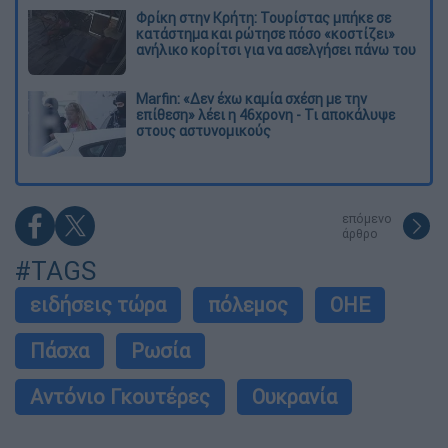
Φρίκη στην Κρήτη: Τουρίστας μπήκε σε
κατάστημα και ρώτησε πόσο «κοστίζει»
ανήλικο κορίτσι για να ασελγήσει πάνω του
Marfin: «Δεν έχω καμία σχέση με την
επίθεση» λέει η 46χρονη - Τι αποκάλυψε
στους αστυνομικούς
επόμενο
άρθρο
#TAGS
ειδήσεις τώρα
πόλεμος
ΟΗΕ
Πάσχα
Ρωσία
Αντόνιο Γκουτέρες
Ουκρανία