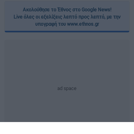
Ακολούθησε το Έθνος στο Google News!
Live όλες οι εξελίξεις λεπτό προς λεπτό, με την
υπογραφή του www.ethnos.gr