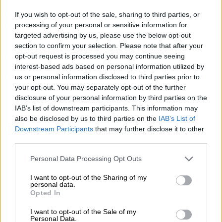
Εθνών.
If you wish to opt-out of the sale, sharing to third parties, or
processing of your personal or sensitive information for
ΔΙΑΒΑΣΤΕ ΕΠΙΣΗΣ
targeted advertising by us, please use the below opt-out
section to confirm your selection. Please note that after your
Κόσμος
|
19.04.2022 13:26
opt-out request is processed you may continue seeing
Πόλεμος στην Ουκρανία: Εμπάργκο
interest-based ads based on personal information utilized by
us or personal information disclosed to third parties prior to
στο ρωσικό πετρέλαιο σχεδιάζει η ΕΕ
your opt-out. You may separately opt-out of the further
ως απάντηση στη νέα επίθεση της
disclosure of your personal information by third parties on the
Μόσχας στον Ντονμπάς
IAB’s list of downstream participants. This information may
also be disclosed by us to third parties on the
IAB’s List of
Downstream Participants
that may further disclose it to other
Κόσμος
|
19.04.2022 14:00
third parties.
Η μάχη για το Ντονμπάς θα σημάνει
Please note that this website/app uses one or more Google
Personal Data Processing Opt Outs
και το τέλος του πολέμου στην
services and may gather and store information including but
Ουκρανία; Τι θα έφερνε μια ρωσική
not limited to your visit or usage behaviour. You may click to
I want to opt-out of the Sharing of my
personal data.
νίκη και γιατί η περιοχή είναι τόσο
grant or deny consent to Google and its third-party tags to
Opted In
use your data for below specified purposes in below Google
σημαντική για τον Πούτιν
consent section.
I want to opt-out of the Sale of my
Personal Data.