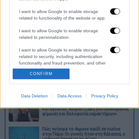
των ΗΠΑ, ο Νταγκ Έμχοφ, ο διευθυντής
επικοινωνίας της Χάρις, ο Τζαμάλ Σίμονς, η
I want to allow Google to enable storage
εκπρόσωπος του Λευκού Οίκου Τζεν Ψάκι
related to functionality of the website or app.
και η αναπληρώτριά της Καρίν Ζαν-Πιερ.
I want to allow Google to enable storage
related to personalization.
Διαβάστε ακόμη
I want to allow Google to enable storage
Συνελήφθησαν δύο μέλη μαφίας στο
related to security, including authentication
Παλαιό Φάληρο - Οι εκβιασμοί, οι
ξυλοδαρμοί και τα προσωνύμια «πίτμπουλ»
functionality and fraud prevention, and other
και «μπουλντόγκ»
user protection.
CONFIRM
Βίντεο-σοκ από το μακελειό σε σχολείο
στην Ταϊλάνδη: Η στιγμή που ο 14χρονος
ανοίγει πυρ - Στους 9 ανέβηκαν οι νεκροί
Data Deletion
Data Access
Privacy Policy
Νέα αποχώρηση από το κόμμα Καρυστιανού:
Καταγγελίες Μπρουτζάκη για «αυθαιρεσία,
φίμωση και δολοφονία χαρακτήρων»
Πώς πνίγηκε το 4χρονο παιδί σε πισίνα
στην Πάρο: Οι γονείς ήταν στη θάλασσα, ο