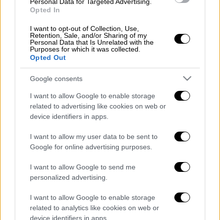
Personal Data for Targeted Advertising.
ΔΙΑΒΑΣΤΕ ΕΠΙΣΗΣ
Opted In
I want to opt-out of Collection, Use,
Κόσμος
|
26.04.2022 21:26
Retention, Sale, and/or Sharing of my
Personal Data that Is Unrelated with the
Η Ταϊλάνδη θέλει να ενταχθεί
Purposes for which it was collected.
επιδόρπιο με μάνγκο στη λίστα
Opted Out
πολιτιστικής κληρονομιάς της
Google consents
UNESCO
I want to allow Google to enable storage
related to advertising like cookies on web or
Κόσμος
|
26.04.2022 21:00
device identifiers in apps.
Φυσικό αέριο: Κλείνει τη στρόφιγγα η
Ρωσία στην Πολωνία - Νέο άλμα στις
I want to allow my user data to be sent to
Google for online advertising purposes.
τιμές
I want to allow Google to send me
personalized advertising.
Θετικοί στον κορονοϊό βρέθηκαν πρόσφατα,
I want to allow Google to enable storage
related to analytics like cookies on web or
μεταξύ άλλων, ο σύζυγος της αντιπροέδρου
device identifiers in apps.