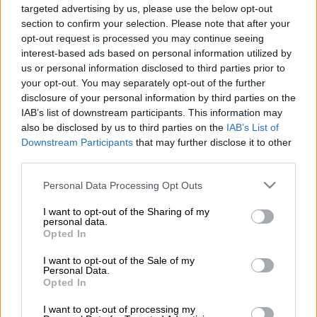
Η αντιπρόεδρος των ΗΠΑ
Κάμαλα Χάρις
targeted advertising by us, please use the below opt-out
section to confirm your selection. Please note that after your
διαγνώστηκε την Τρίτη θετική στην Covid-
opt-out request is processed you may continue seeing
19, αλλά δεν έχει εμφανίσει συμπτώματα,
interest-based ads based on personal information utilized by
όπως γνωστοποίησε εκπρόσωπός της.
us or personal information disclosed to third parties prior to
your opt-out. You may separately opt-out of the further
Η Κάμαλα Χάρις δεν είχε έρθει σε στενή
disclosure of your personal information by third parties on the
επαφή με τον πρόεδρο
Τζο Μπάιντεν
,
όπως
IAB’s list of downstream participants. This information may
also be disclosed by us to third parties on the
IAB’s List of
σημείωσε η εκπρόσωπος της αντιπροέδρου
Downstream Participants
that may further disclose it to other
των ΗΠΑ, η Κίρστεν Άλεν. Θα παραμείνει σε
third parties.
καραντίνα στο σπίτι της και θα επιστρέψει
Please note that this website/app uses one or more Google
στον Λευκό Οίκο, αφού πρώτα αναρρώσει,
Personal Data Processing Opt Outs
services and may gather and store information including but
συμπλήρωσε.
not limited to your visit or usage behaviour. You may click to
I want to opt-out of the Sharing of my
personal data.
grant or deny consent to Google and its third-party tags to
Ο αριθμός των μολύνσεων έχει παρουσιάσει
Opted In
use your data for below specified purposes in below Google
αύξηση σε ορισμένες αμερικανικές
consent section.
I want to opt-out of the Sale of my
πολιτείες λόγω της εξαιρετικά μεταδοτικής
Personal Data.
Opted In
παραλλαγής Όμικρον ΒΑ.2.
I want to opt-out of processing my