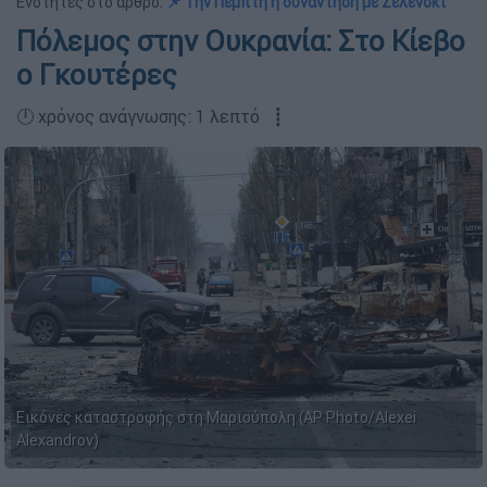
Ενότητες στο άρθρο:
📌 Την Πέμπτη η συνάντηση με Ζελένσκι
Πόλεμος στην Ουκρανία: Στο Κίεβο
ο Γκουτέρες
🕛 χρόνος ανάγνωσης: 1 λεπτό ┋
Εικόνες καταστροφής στη Μαριούπολη (AP Photo/Alexei
Alexandrov)