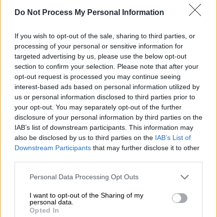
Do Not Process My Personal Information
The sooner this war ends, the better
– for the sake of Ukraine, Russia, and
If you wish to opt-out of the sale, sharing to third parties, or
the world.
processing of your personal or sensitive information for
targeted advertising by us, please use the below opt-out
— António Guterres
section to confirm your selection. Please note that after your
(@antonioguterres)
April 27, 2022
opt-out request is processed you may continue seeing
interest-based ads based on personal information utilized by
us or personal information disclosed to third parties prior to
«Έφθασα στην Ουκρανία μετά την επίσκεψή
your opt-out. You may separately opt-out of the further
μου στη
Μόσχα
» έγραψε, αναφέροντας ότι
disclosure of your personal information by third parties on the
θέλει να συνεχιστούν οι προσπάθειες για
IAB’s list of downstream participants. This information may
«την επέκταση της ανθρωπιστικής βοήθειας
also be disclosed by us to third parties on the
IAB’s List of
Downstream Participants
that may further disclose it to other
και τη διασφάλιση της απομάκρυνσης των
third parties.
αμάχων από τα πεδία των μαχών».
Please note that this website/app uses one or more Google
Personal Data Processing Opt Outs
services and may gather and store information including but
ΔΙΑΒΑΣΤΕ ΕΠΙΣΗΣ
not limited to your visit or usage behaviour. You may click to
I want to opt-out of the Sharing of my
personal data.
grant or deny consent to Google and its third-party tags to
Opted In
Κόσμος
|
27.04.2022 17:00
use your data for below specified purposes in below Google