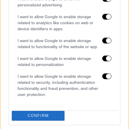
Πούτιν σε Γκουτέρες: Ελπίζω πως οι
personalized advertising.
συνομιλίες με την Ουκρανία θα έχουν
«θετικό αποτέλεσμα»
I want to allow Google to enable storage
related to analytics like cookies on web or
device identifiers in apps.
Κόσμος
|
26.04.2022 20:32
Λόιντ Όστιν: Οι ΗΠΑ θα κινήσουν γη
I want to allow Google to enable storage
related to functionality of the website or app.
και ουρανό για να χάσει η Ρωσία τον
πόλεμο με την Ουκρανία
I want to allow Google to enable storage
related to personalization.
Κόσμος
|
26.04.2022 19:13
I want to allow Google to enable storage
Ευθεία προειδοποίηση Ρωσίας σε
related to security, including authentication
Βρετανία: «Ανάλογη απάντηση αν
functionality and fraud prevention, and other
user protection.
συνεχίσετε να προκαλείτε την
Ουκρανία να μας πλήξει»
CONFIRM