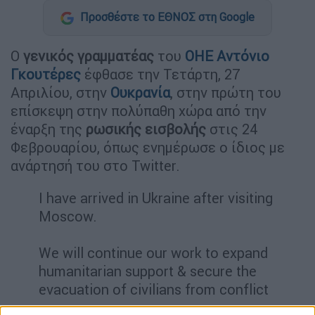
Προσθέστε το ΕΘΝΟΣ στη Google
Ο
γενικός γραμματέας
του
ΟΗΕ
Αντόνιο
Γκουτέρες
έφθασε την Τετάρτη, 27
Απριλίου, στην
Ουκρανία
, στην πρώτη του
επίσκεψη στην πολύπαθη χώρα από την
έναρξη της
ρωσικής εισβολής
στις 24
Φεβρουαρίου, όπως ενημέρωσε ο ίδιος με
ανάρτησή του στο Twitter.
I have arrived in Ukraine after visiting
Moscow.
We will continue our work to expand
humanitarian support & secure the
evacuation of civilians from conflict
zones.