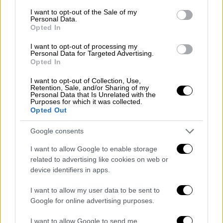
Ευθεία απειλή Πούτιν στη Δύση: Αν
consent section.
I want to opt-out of the Sale of my
Personal Data.
κάποιος θέλει να παρέμβει στην
Opted In
Ουκρανία θα χτυπήσουμε αστραπιαία
I want to opt-out of processing my
Personal Data for Targeted Advertising.
Opted In
Κόσμος
|
27.04.2022 10:00
Φόβοι για επικίνδυνη κλιμάκωση:
I want to opt-out of Collection, Use,
Retention, Sale, and/or Sharing of my
Στρέφεται προς την Υπερδνειστερία
Personal Data that Is Unrelated with the
η Ρωσία; Οι δυτικοί φόβοι, το σενάριο
Purposes for which it was collected.
Opted Out
για διαμελισμό της Ουκρανίας
Google consents
Κόσμος
|
27.04.2022 07:29
I want to allow Google to enable storage
Τρομακτική εκτίμηση: Φόβος για
related to advertising like cookies on web or
μακρά σύρραξη στην Ουκρανία και
device identifiers in apps.
για νέο μέτωπο στην Υπερδνειστερία
I want to allow my user data to be sent to
Google for online advertising purposes.
Κόσμος
|
26.04.2022 20:47
I want to allow Google to send me