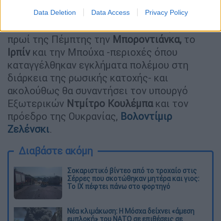
Την Πέμπτη η συνάντηση με Ζελένσκι
Data Deletion
Data Access
Privacy Policy
Ο Γκουτέρες αναμένεται να επισκεφθεί το
πρωί της Πέμπτης την
Μποροντιάνκα,
το
Ιρπίν
και την Μπούχα -περιοχές όπου
καταγγέλθηκαν εγκλήματα πολέμου στη
διάρκεια της ρωσικής κατοχής- και
ακολούθως θα συναντήσει τον υπουργό
Εξωτερικών
Ντμίτρο Κουλέμπα
και τον
πρόεδρο της Ουκρανίας,
Βολοντίμιρ
Ζελένσκι
.
Διαβάστε ακόμη
Σοκαριστικό βίντεο από το τροχαίο στις
Σέρρες που σκοτώθηκαν μητέρα και γιος:
Το ΙΧ πέφτει πάνω στο φορτηγό
Νέα κλιμάκωση: Η Μόσχα δείχνει «άμεση
εμπλοκή» του ΝΑΤΟ σε επιθέσεις σε