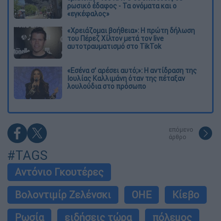
ρωσικό έδαφος - Τα ονόματα και ο
«εγκέφαλος»
«Χρειάζομαι βοήθεια»: Η πρώτη δήλωση
του Πέρεζ Χίλτον μετά τον live
αυτοτραυματισμό στο TikTok
«Εσένα σ’ αρέσει αυτό;»: Η αντίδραση της
Ιουλίας Καλλιμάνη όταν της πέταξαν
λουλούδια στο πρόσωπο
επόμενο
άρθρο
#TAGS
Αντόνιο Γκουτέρες
Βολοντιμίρ Ζελένσκι
ΟΗΕ
Κίεβο
Ρωσία
ειδήσεις τώρα
πόλεμος