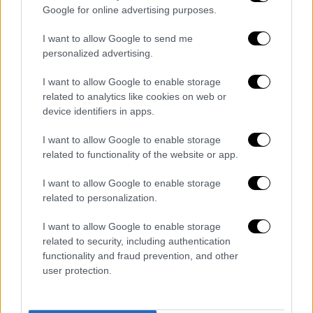
Google for online advertising purposes.
I want to allow Google to send me
personalized advertising.
«Δεν εγκρίναμε καμία συναλλαγή που να
σχετίζεται με τα παγωμένα κεφάλαια τους
I want to allow Google to enable storage
στις ΗΠΑ», δήλωσε ο Αμερικανός
related to analytics like cookies on web or
αξιωματούχος. «Υποχώρησαν κατά κάποιο
device identifiers in apps.
τρόπο σε αυτό το θέμα για να αποφύγουν μια
I want to allow Google to enable storage
χρεοκοπία, και αυτό είναι καλό πράγμα».
related to functionality of the website or app.
Το υπουργείο οικονομικών της Ρωσίας
I want to allow Google to enable storage
ανακοίνωσε ότι διοχέτευσε τα απαιτούμενα
related to personalization.
ποσά στο υποκατάστημα της Citibank στο
I want to allow Google to enable storage
Λονδίνο, ενός από τους λεγόμενους φορείς
related to security, including authentication
πληρωμής των ομολόγων των οποίων η
functionality and fraud prevention, and other
δουλειά είναι να τα εκταμιεύουν στους
user protection.
επενδυτές που αρχικά δάνεισαν τα χρήματα
στη Μόσχα