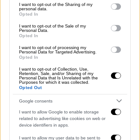
Radio Svoboda: Το Κρεμλίνο μελετά
not limited to your visit or usage behaviour. You may click to
I want to opt-out of the Sharing of my
τη δημιουργία ψευδοκράτους στην
personal data.
grant or deny consent to Google and its third-party tags to
Opted In
Ουκρανία
use your data for below specified purposes in below Google
consent section.
I want to opt-out of the Sale of my
Personal Data.
Κόσμος
|
29.04.2022 21:02
Opted In
Η ΕΕ εντείνει τις προετοιμασίες για
I want to opt-out of processing my
σταδιακό εμπάργκο στο ρωσικό
Personal Data for Targeted Advertising.
Opted In
πετρέλαιο - Πώς θα υλοποιηθεί και τι
θα σημάνει για την τιμή του
I want to opt-out of Collection, Use,
Retention, Sale, and/or Sharing of my
παγκοσμίως
Personal Data that Is Unrelated with the
Purposes for which it was collected.
Opted Out
Κόσμος
|
29.04.2022 19:53
Google consents
Ανελέητες επιθέσεις στα νότια και
ανατολικά της Ουκρανίας -
I want to allow Google to enable storage
Καταγγελία ότι η Ρωσία
related to advertising like cookies on web or
device identifiers in apps.
χρησιμοποίησε βόμβες φωσφόρου
στο Ντονμπάς
I want to allow my user data to be sent to