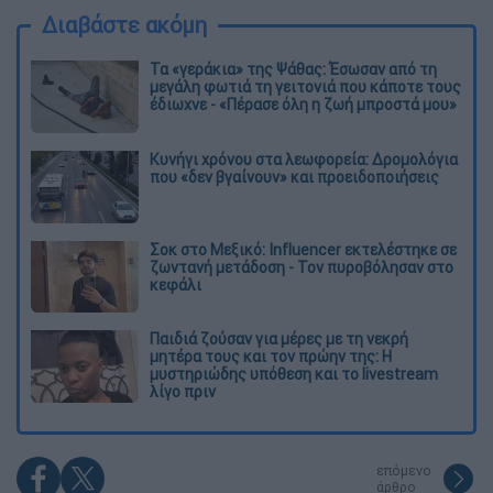
Διαβάστε ακόμη
Τα «γεράκια» της Ψάθας: Έσωσαν από τη
μεγάλη φωτιά τη γειτονιά που κάποτε τους
έδιωχνε - «Πέρασε όλη η ζωή μπροστά μου»
Κυνήγι χρόνου στα λεωφορεία: Δρομολόγια
που «δεν βγαίνουν» και προειδοποιήσεις
Σοκ στο Μεξικό: Influencer εκτελέστηκε σε
ζωντανή μετάδοση - Τον πυροβόλησαν στο
κεφάλι
Παιδιά ζούσαν για μέρες με τη νεκρή
μητέρα τους και τον πρώην της: Η
μυστηριώδης υπόθεση και το livestream
λίγο πριν
επόμενο
άρθρο