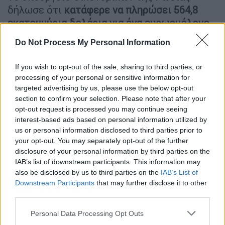
δήλωσε ότι
κατάφερε να πληρώσει 564,8
εκατομμύρια δολάρια για ένα ευρωομόλογο
του 2022 και 84,4 εκατομμύρια δολάρια για
Do Not Process My Personal Information
ένα άλλο ομόλογο του 2042 σε δολάρια, ως
το νόμισμα που αναφέρεται στα ομόλογα.
If you wish to opt-out of the sale, sharing to third parties, or
processing of your personal or sensitive information for
Υψηλόβαθμος Αμερικανός αξιωματούχος
targeted advertising by us, please use the below opt-out
επιβεβαίωσε ότι η Μόσχα πραγματοποίησε
section to confirm your selection. Please note that after your
την πληρωμή χωρίς να κάνει χρήση των
opt-out request is processed you may continue seeing
interest-based ads based on personal information utilized by
αποθεματικών της που έχουν δεσμευθεί
us or personal information disclosed to third parties prior to
στις Ηνωμένες Πολιτείες, αν και πρόσθεσε
your opt-out. You may separately opt-out of the further
ότι η ακριβής προέλευση τον κονδυλίων
disclosure of your personal information by third parties on the
είναι ασαφής.
IAB’s list of downstream participants. This information may
also be disclosed by us to third parties on the
IAB’s List of
Downstream Participants
that may further disclose it to other
ΔΙΑΒΑΣΤΕ ΕΠΙΣΗΣ
third parties.
Please note that this website/app uses one or more Google
Κόσμος
|
29.04.2022 21:45
Personal Data Processing Opt Outs
services and may gather and store information including but