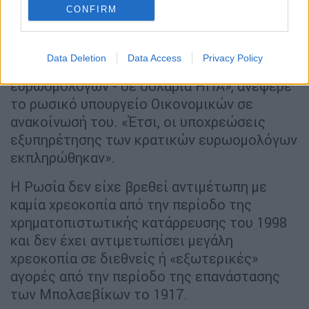
CONFIRM
Η Citibank αρνήθηκε το σχολιάσει το ζήτημα.
«Οι πληρωμές πραγματοποιήθηκαν στο
Data Deletion
Data Access
Privacy Policy
νόμισμα έκδοσης των αντίστοιχων
ευρωομολόγων - σε δολάρια ΗΠΑ», ανέφερε
το ρωσικό υπουργείο Οικονομικών σε
ανακοίνωσή του. «Έτσι, οι υποχρεώσεις
εξυπηρέτησης των κρατικών ευρωομολόγων
εκπληρώθηκαν».
Η Ρωσία δεν είχε βρεθεί αντιμέτωπη με
καμία χρεοκοπία από την περίοδο της
χρηματοπιστωτικής κατάρρευσης του 1998
και δεν έχει αντιμετωπίσει μεγάλη
χρεοκοπία σε διεθνείς ή «εξωτερικές»
αγορές από την περίοδο της επανάστασης
των Μπολσεβίκων το 1917.