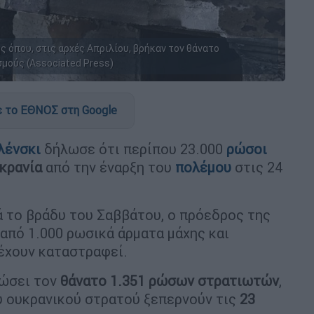
 όπου, στις αρχές Απριλίου, βρήκαν τον θάνατο
μούς (Associated Press)
 το ΕΘΝΟΣ στη Google
λένσκι
δήλωσε ότι περίπου 23.000
ρώσοι
κρανία
από την έναρξη του
πολέμου
στις 24
 το βράδυ του Σαββάτου, ο πρόεδρος της
από 1.000 ρωσικά άρματα μάχης και
έχουν καταστραφεί.
ιώσει τον
θάνατο 1.351 ρώσων στρατιωτών
,
υ ουκρανικού στρατού ξεπερνούν τις
23