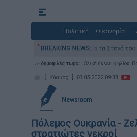
Πολιτική
Οικονομία
Ε
όροι της Τεχεράνης για τα Στενά του Ορμούζ
BREAKING NEWS:
δημοφιλές τώρα:
Ολική έκλειψη ηλίου: Πό
┋
Κόσμος
┋
01.05.2022 09:38
Newsroom
Πόλεμος Ουκρανία - Ζε
στρατιώτες νεκροί