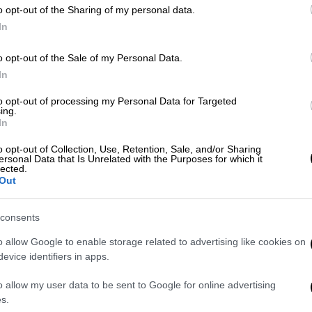
o opt-out of the Sharing of my personal data.
In
o opt-out of the Sale of my Personal Data.
κάγο στη σκιά του κορονοϊού - Η
In
κήσεων
to opt-out of processing my Personal Data for Targeted
ing.
In
κόπημα σε Οδησσό και Χερσώνα -
o opt-out of Collection, Use, Retention, Sale, and/or Sharing
ersonal Data that Is Unrelated with the Purposes for which it
lected.
Out
consents
 Ρωσία έχει επικεντρωθεί πλέον στη
o allow Google to enable storage related to advertising like cookies on
της ανατολικής Ουκρανίας, μετά την
evice identifiers in apps.
υ εξαπέλυσε αρχικά.
o allow my user data to be sent to Google for online advertising
ετες δυνάμεις για νέες επιθέσεις κατά
s.