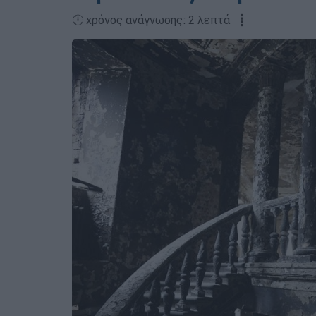
🕛 χρόνος ανάγνωσης: 2 λεπτά ┋