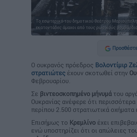
Το εσωτερικό του δημοτικού θεάτρου Μαριούπολης
εκατοντάδες άμαχοι από τους ρωσικούς βομβαρδισ
Προσθέστε
Ο ουκρανός πρόεδρος
Βολοντίμιρ Ζε
στρατιώτες
έχουν σκοτωθεί στην
Ου
Φεβρουαρίου.
Σε
βιντεοσκοπημένο μήνυμά
του αργά
Ουκρανίας ανέφερε ότι περισσότερα 
περίπου 2.500 στρατιωτικά οχήματα 
Επισήμως το
Κρεμλίνο
έχει επιβεβα
ενώ υποστηρίζει ότι οι απώλειες το