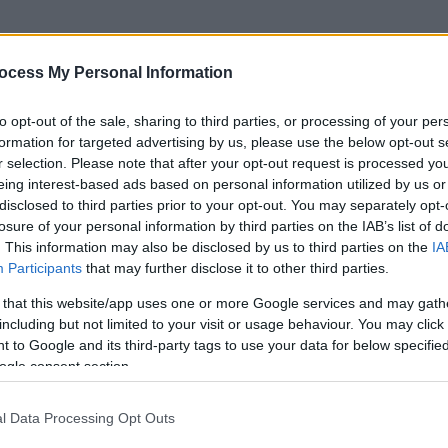
ργείο Άμυνας ανέφερε χθες Σάββατο ότι οι
00 ουκρανικά τανκς και τεθωρακισμένα
ocess My Personal Information
ροσκάφη και 112 ελικόπτερα.
to opt-out of the sale, sharing to third parties, or processing of your per
οανακηρυχθείσες Δημοκρατίες του
formation for targeted advertising by us, please use the below opt-out s
ες ελέγχονται σε μεγάλο βαθμό από
r selection. Please note that after your opt-out request is processed y
eing interest-based ads based on personal information utilized by us or
disclosed to third parties prior to your opt-out. You may separately opt-
losure of your personal information by third parties on the IAB’s list of
. This information may also be disclosed by us to third parties on the
IA
Participants
that may further disclose it to other third parties.
 that this website/app uses one or more Google services and may gath
ς: Γιατί δε θα γίνει εκταφή της
including but not limited to your visit or usage behaviour. You may click 
 to Google and its third-party tags to use your data for below specifi
ogle consent section.
l Data Processing Opt Outs
και ο στόχος της προοδευτικής