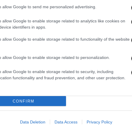
α της χώρας», δήλωσε ο Ζελένσκι. Ο
to allow Google to send me personalized advertising.
ρωσικές δυνάμεις ενισχύονται στο
νουν τις επιχειρήσεις τους στην ευρύτερη
o allow Google to enable storage related to analytics like cookies on
evice identifiers in apps.
ρατιώτες, ο Ζελένσκι δήλωσε: «Κάθε
o allow Google to enable storage related to functionality of the website
ώσει τη ζωή του. Καλύτερα να μείνεις
ίς στη γη μας».
o allow Google to enable storage related to personalization.
 ότι το Κίεβο συνεχίζει τις διαβουλεύσεις
υρώσεων σε βάρος της Μόσχας.
o allow Google to enable storage related to security, including
αση για περιορισμούς στις εισαγωγές
cation functionality and fraud prevention, and other user protection.
 «στο εγγύς μέλλον».
CONFIRM
Data Deletion
Data Access
Privacy Policy