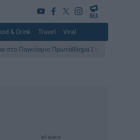
od & Drink
Travel
Viral
όσμιο Πρωτάθλημα Στίβου Κ20
Στον εισαγ