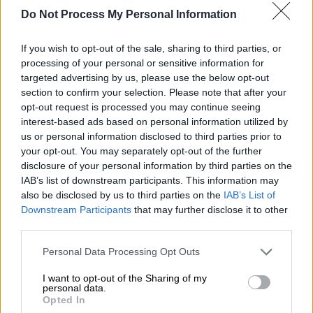
Do Not Process My Personal Information
πιστεύει ότι το μικρό παιδί ήταν νεκρό και
επέμεινε ότι
ο Μπρούεκνερ, 45 ετών,
ήταν ο
If you wish to opt-out of the sale, sharing to third parties, or
υπεύθυνος.
processing of your personal or sensitive information for
targeted advertising by us, please use the below opt-out
Όταν ρωτήθηκε από την παρουσιάστρια
section to confirm your selection. Please note that after your
Sandra Felgueiras
εάν είναι «αληθές ότι
opt-out request is processed you may continue seeing
βρήκατε κάτι από την Μαντλίν στο βαν του
interest-based ads based on personal information utilized by
Christian Brueckner», ο κ. Wolters απάντησε:
us or personal information disclosed to third parties prior to
your opt-out. You may separately opt-out of the further
«
Δεν πρόκειται να σχολιάσω
τις
disclosure of your personal information by third parties on the
λεπτομέρειες της έρευνας».
IAB’s list of downstream participants. This information may
also be disclosed by us to third parties on the
IAB’s List of
Αλλά όταν συνέχισε να τον πιέζει λέγοντας
Downstream Participants
that may further disclose it to other
«Μα δεν μπορείς να το αρνηθείς
» Ο Wolters
third parties.
απάντησε: «Δεν θέλω να το αρνηθώ».
Please note that this website/app uses one or more Google
Personal Data Processing Opt Outs
services and may gather and store information including but
Ο καταδικασμένος βιαστής και
παιδόφιλος
not limited to your visit or usage behaviour. You may click to
I want to opt-out of the Sharing of my
Brueckner
ονομάστηκε από τους Γερμανούς
personal data.
grant or deny consent to Google and its third-party tags to
Opted In
εισαγγελείς ως κύριος ύποπτος στην
use your data for below specified purposes in below Google