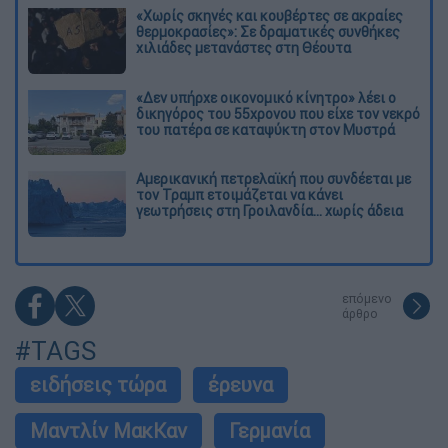
«Χωρίς σκηνές και κουβέρτες σε ακραίες
θερμοκρασίες»: Σε δραματικές συνθήκες
χιλιάδες μετανάστες στη Θέουτα
«Δεν υπήρχε οικονομικό κίνητρο» λέει ο
δικηγόρος του 55χρονου που είχε τον νεκρό
του πατέρα σε καταψύκτη στον Μυστρά
Αμερικανική πετρελαϊκή που συνδέεται με
τον Τραμπ ετοιμάζεται να κάνει
γεωτρήσεις στη Γροιλανδία... χωρίς άδεια
επόμενο
άρθρο
#TAGS
ειδήσεις τώρα
έρευνα
Μαντλίν ΜακΚαν
Γερμανία