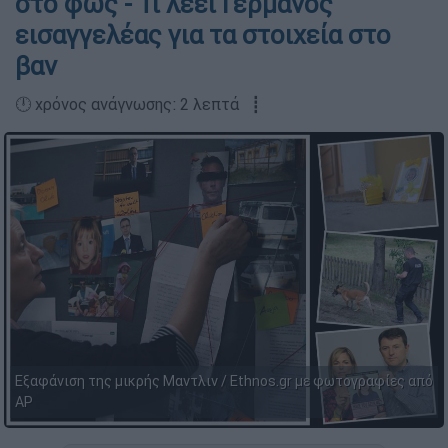
στο φως - Τι λέει Γερμανός
εισαγγελέας για τα στοιχεία στο
βαν
🕛 χρόνος ανάγνωσης: 2 λεπτά ┋
Εξαφάνιση της μικρής Μαντλιν / Ethnos.gr με φωτογραφίες από
AP