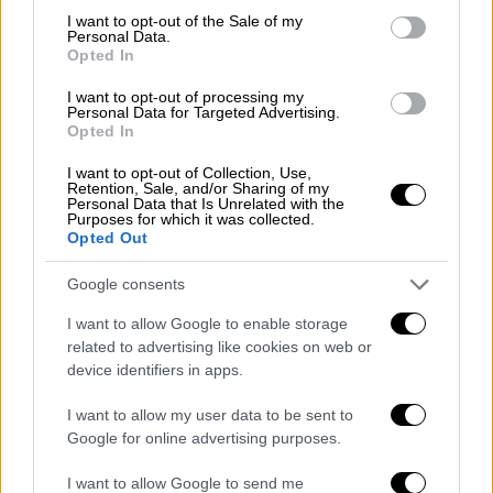
υπόθεση πριν από δύο χρόνια, με τους
consent section.
I want to opt-out of the Sale of my
Personal Data.
ανακριτές να λένε ότι είχαν «
συγκεκριμένα
Opted In
στοιχεία»
.
I want to opt-out of processing my
Personal Data for Targeted Advertising.
Αλλά από τότε έγιναν εικασίες ότι δεν
Opted In
υπάρχουν αρκετά στοιχεία για τη συμμετοχή
του στην εξαφάνισή της και νωρίτερα αυτή
I want to opt-out of Collection, Use,
Retention, Sale, and/or Sharing of my
την εβδομάδα προέκυψε ότι ο
Brueckner
Personal Data that Is Unrelated with the
Purposes for which it was collected.
ισχυρίζεται ότι είχε άλλοθι
τη νύχτα που
Opted Out
εξαφανίστηκε η Μαντλίν.
Google consents
Εικάζεται ότι τα εν λόγω νέα στοιχεία
θα
I want to allow Google to enable storage
μπορούσαν να είναι ίνες
από τις πιτζάμες
related to advertising like cookies on web or
του παιδιού αφού το έβαλαν στο πίσω μέρος
device identifiers in apps.
του βαν.
I want to allow my user data to be sent to
Η χθεσινή εμφάνιση του
Wolters στην
Google for online advertising purposes.
πορτογαλική τηλεόραση
συνέπεσε με το
I want to allow Google to send me