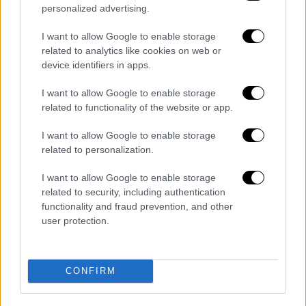
μνημόσυνο που πραγματοποιήθηκε για τον
personalized advertising.
εορτασμό της 15ης επετείου από την
εξαφάνιση της Μαντλίν. Οι γονείς της,
I want to allow Google to enable storage
related to analytics like cookies on web or
συνεχίζουν να ελπίζουν ότι η κόρη τους -η
device identifiers in apps.
οποία τώρα θα ήταν σχεδόν 19 ετών- είναι
ακόμα ζωντανή.
I want to allow Google to enable storage
related to functionality of the website or app.
ΔΙΑΒΑΣΤΕ ΕΠΙΣΗΣ
I want to allow Google to enable storage
related to personalization.
Κόσμος
|
04.05.2022 10:49
Βουλγαρία: Πώς ο πόλεμος στην
I want to allow Google to enable storage
related to security, including authentication
Ουκρανία «ξύπνησε» τον διχασμό- Η
functionality and fraud prevention, and other
χώρα ανάμεσα σε φιλοπουτινικό
user protection.
Πρόεδρο και φιλοδυτικό
Πρωθυπουργό
CONFIRM
Lifestyle
|
04.05.2022 10:45