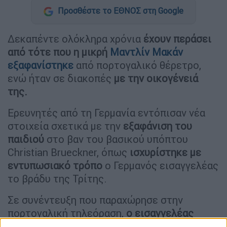
Προσθέστε το ΕΘΝΟΣ στη Google
Δεκαπέντε ολόκληρα χρόνια
έχουν περάσει
από τότε που η μικρή
Μαντλίν Μακάν
εξαφανίστηκε
από πορτογαλικό θέρετρο,
ενώ ήταν σε διακοπές
με την οικογένειά
της.
Ερευνητές από τη Γερμανία εντόπισαν νέα
στοιχεία σχετικά με την
εξαφάνιση του
παιδιού
στο βαν του βασικού υπόπτου
Christian Brueckner, όπως
ισχυρίστηκε με
εντυπωσιακό τρόπο
ο Γερμανός εισαγγελέας
το βράδυ της Τρίτης.
Σε συνέντευξη που παραχώρησε στην
πορτογαλική τηλεόραση,
ο εισαγγελέας
Hans Christian Wolters
επανέλαβε ότι