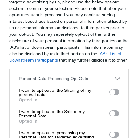
targeted advertising by us, please use the below opt-out
να αποτελείται τουλάχιστον από οχτώ
section to confirm your selection. Please note that after your
χαρακτήρες.
opt-out request is processed you may continue seeing
Επιλέξτε να χρησιμοποιήσετε έναν
interest-based ads based on personal information utilized by
διαχειριστή κωδικών πρόσβασης, όπως
us or personal information disclosed to third parties prior to
your opt-out. You may separately opt-out of the further
αυτός που δημιουργείται στον Chrome σας,
disclosure of your personal information by third parties on the
για να σας βοηθήσει να δημιουργήσετε, να
IAB’s list of downstream participants. This information may
διασφαλίσετε και να ελέγχετε όλους του
also be disclosed by us to third parties on the
IAB’s List of
κωδικούς για τους online λογαριασμούς σας.
Downstream Participants
that may further disclose it to other
third parties.
3. Κάντε έλεγχο ασφαλείας
Please note that this website/app uses one or more Google
Personal Data Processing Opt Outs
services and may gather and store information including but
Ο Έλεγχος Ασφαλείας της Google προσφέρει
not limited to your visit or usage behaviour. You may click to
I want to opt-out of the Sharing of my
εξατομικευμένες συμβουλές ασφάλειας που
personal data.
grant or deny consent to Google and its third-party tags to
Opted In
μπορούν να συμβάλουν στην ενίσχυση της
use your data for below specified purposes in below Google
ασφάλειας του Account σας. Περιέχει
consent section.
I want to opt-out of the Sale of my
Personal Data.
χρήσιμες συμβουλές για να είστε ασφαλείς
Opted In
όταν περιηγείστε γενικά στο διαδίκτυο,
I want to opt-out of processing my
όπως το να προσθέσετε την εφαρμογή
Personal Data for Targeted Advertising.