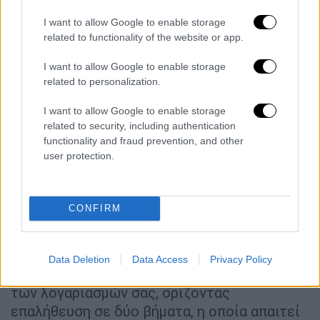
να χρησιμοποιηθούν για να ειδοποιηθείτε
I want to allow Google to enable storage
σχετικά με ύποπτες κινήσεις στο
related to functionality of the website or app.
λογαριασμό σας ή για να μπλοκαριστεί
κάποιος που θέλει να τον χρησιμοποιήσει
I want to allow Google to enable storage
χωρίς την άδειά σας.
related to personalization.
Για παράδειγμα, εάν μια άγνωστη συσκευή
I want to allow Google to enable storage
χρησιμοποιείται για να συνδεθεί στο
related to security, including authentication
Account σας, ενδέχεται να σας ζητηθεί να
functionality and fraud prevention, and other
επαληθεύσετε ότι η σύνδεση είναι
user protection.
εξουσιοδοτημένη εισάγοντας έναν κωδικό
που αποστέλλεται στον αριθμό τηλεφώνου
CONFIRM
ανάκτησης.
5. Ορίστε επαλήθευση σε δύο βήματα
Data Deletion
Data Access
Privacy Policy
Κάντε ένα ακόμη βήμα για τη διασφάλιση
των λογαριασμών σας, ορίζοντας
επαλήθευση σε δύο βήματα, η οποία απαιτεί