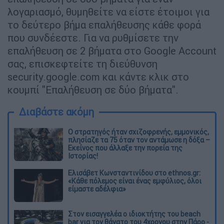
λογαριασμό, θυμηθείτε να είστε έτοιμοι για
το δεύτερο βήμα επαλήθευσης κάθε φορά
που συνδέεστε. Για να ρυθμίσετε την
επαλήθευση σε 2 βήματα στο Google Αccount
σας, επισκεφτείτε τη διεύθυνση
security.google.com και κάντε κλικ στο
κουμπί "Επαλήθευση σε δύο βήματα".
Διαβάστε ακόμη
O στρατηγός ήταν σχιζοφρενής, εμμονικός,
πλησίαζε τα 75 όταν τον αντάμωσε η δόξα –
Εκείνος που άλλαξε την πορεία της
Ιστορίας!
Ελισάβετ Κωνσταντινίδου στο ethnos.gr:
«Κάθε πόλεμος είναι ένας εμφύλιος, όλοι
είμαστε αδέλφια»
Στον εισαγγελέα ο ιδιοκτήτης του beach
bar για τον θάνατο του 4χρονου στην Πάρο -