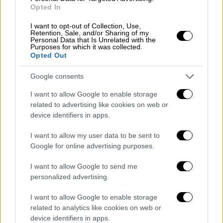
κλειδώματος οθόνης, να αναθεωρήσετε την
Opted In
πρόσβαση τρίτων στα δεδομένα του Google
I want to opt-out of Collection, Use,
Account σας και να μάθετε ποια sites και
Retention, Sale, and/or Sharing of my
Personal Data that Is Unrelated with the
εφαρμογές είναι πιθανόν να έχετε επιτρέψει
Purposes for which it was collected.
Opted Out
να συνδεθούν μέσω του λογαριασμού σας.
Google consents
4. Ορίστε και διατηρήστε ενημερωμένο έναν
αριθμό τηλεφώνου ή ένα email ανάκτησης
I want to allow Google to enable storage
related to advertising like cookies on web or
Η προσθήκη πληροφοριών ανάκτησης, όπως
device identifiers in apps.
ο αριθμός τηλεφώνου ή το email, μπορεί να
I want to allow my user data to be sent to
σας βοηθήσει να ανακτήσετε πιο γρήγορα το
Google for online advertising purposes.
λογαριασμό σας, εάν χάσετε την πρόσβαση σ'
αυτόν ή δεν μπορείτε να συνδεθείτε. Αν
I want to allow Google to send me
αλλάξουν τα στοιχεία αυτά, θυμηθείτε να
personalized advertising.
ενημερώσετε την εφαρμογή.
I want to allow Google to enable storage
Σε πολλές περιπτώσεις, ένας αριθμός
related to analytics like cookies on web or
τηλεφώνου ή μια διεύθυνση email μπορούν
device identifiers in apps.