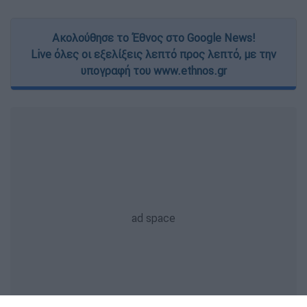
Ακολούθησε το Έθνος στο Google News!
Live όλες οι εξελίξεις λεπτό προς λεπτό, με την
υπογραφή του www.ethnos.gr