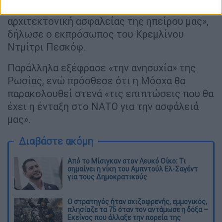
θα ενισχύσει ούτε θα βελτιώσει την
αρχιτεκτονική ασφαλείας της ηπείρου μας»,
δήλωσε ο εκπρόσωπος του Κρεμλίνου
Ντμίτρι Πεσκόφ.
Παράλληλα εξέφρασε «την ανησυχία» της
Ρωσίας, ενώ πρόσθεσε ότι η Μόσχα θα
παρακολουθεί στενά «τις επιπτώσεις που θα
έχει η ένταξη στο ΝΑΤΟ για την ασφάλειά
μας».
Διαβάστε ακόμη
Από το Μίσιγκαν στον Λευκό Οίκο: Τι
σημαίνει η νίκη του Αμπντούλ Ελ-Σαγέντ
για τους Δημοκρατικούς
O στρατηγός ήταν σχιζοφρενής, εμμονικός,
πλησίαζε τα 75 όταν τον αντάμωσε η δόξα –
Εκείνος που άλλαξε την πορεία της