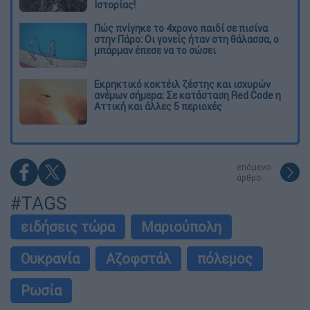
Ιστορίας!
Πώς πνίγηκε το 4χρονο παιδί σε πισίνα
στην Πάρο: Οι γονείς ήταν στη θάλασσα, ο
μπάρμαν έπεσε να το σώσει
Εκρηκτικό κοκτέιλ ζέστης και ισχυρών
ανέμων σήμερα: Σε κατάσταση Red Code η
Αττική και άλλες 5 περιοχές
επόμενο
άρθρο
#TAGS
ειδήσεις τώρα
Μαριούπολη
Ουκρανία
Αζοφστάλ
πόλεμος
Ρωσία