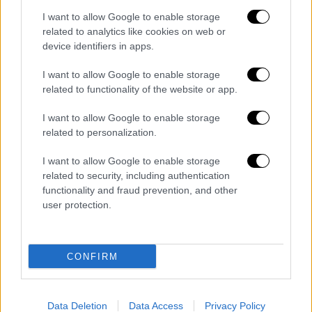
στην πρώτη τους συνάντηση το 2012 ότι
I want to allow Google to enable storage
«κάθε ανεξάρτητο έθνος μπορεί να
related to analytics like cookies on web or
μεγιστοποιήσει τη δική του ασφάλεια».
device identifiers in apps.
I want to allow Google to enable storage
Σημειώνεται ότι η Φινλανδία μοιράζεται
related to functionality of the website or app.
σύνορα μήκους 1.340 χιλιομέτρων (830 μίλια)
με τη Ρωσία, τα πιο μακρά σύνορα από
I want to allow Google to enable storage
πλευράς Ευρωπαϊκής Ένωσης, ενώ
related to personalization.
θεωρείται χώρα με πλεονέκτημα στη δύναμη
I want to allow Google to enable storage
πυροβολικού.
related to security, including authentication
functionality and fraud prevention, and other
Πεσκόφ: Παρακολουθούμε στενά τις
user protection.
κινήσεις Φινλανδίας - Σουηδίας, δεν
εγγυάται ασφάλεια η ένταξη στο
ΝΑΤΟ
CONFIRM
«Είμαστε πεπεισμένοι ότι η ένταξη στο
ΝΑΤΟ της Φινλανδίας και της Σουηδίας ούτε
Data Deletion
Data Access
Privacy Policy