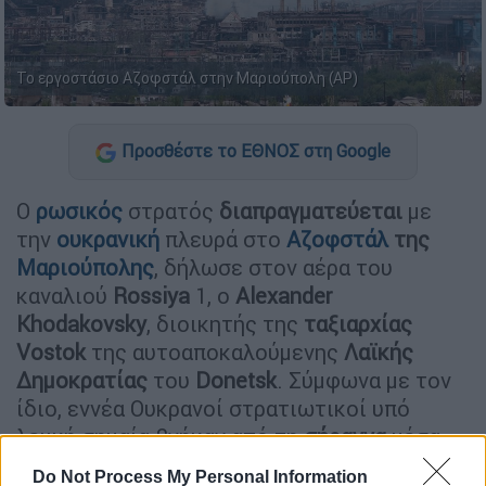
Το εργοστάσιο Αζοφστάλ στην Μαριούπολη (AP)
Προσθέστε το ΕΘΝΟΣ στη Google
Ο
ρωσικός
στρατός
διαπραγματεύεται
με
την
ουκρανική
πλευρά στο
Αζοφστάλ
της
Μαριούπολης
, δήλωσε στον αέρα του
καναλιού
Rossiya
1, ο
Alexander
Khodakovsky
, διοικητής της
ταξιαρχίας
Vostok
της αυτοαποκαλούμενης
Λαϊκής
Δημοκρατίας
του
Donetsk
. Σύμφωνα με τον
ίδιο, εννέα Ουκρανοί στρατιωτικοί υπό
λευκή σημαία βγήκαν από τη
σήραγγα
μέσα
από το
έδαφος
του γιγαντιαίου
Do Not Process My Personal Information