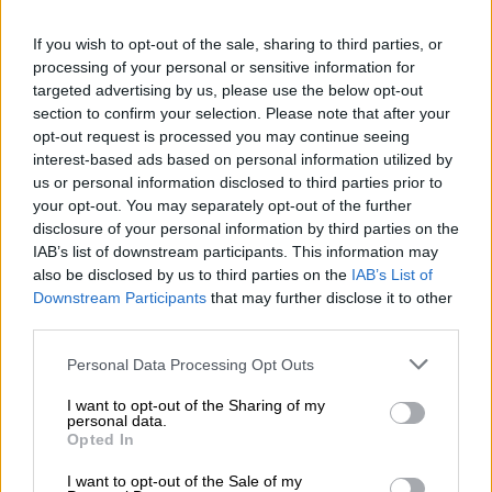
εργοστασίου, που
πολιορκείται
για πολλές
εβδομάδες.
If you wish to opt-out of the sale, sharing to third parties, or
processing of your personal or sensitive information for
Σύμφωνα με τον
Khodakovsky
, αφού οι
targeted advertising by us, please use the below opt-out
ρωσικές δυνάμεις
απέκλεισαν
αρκετά
section to confirm your selection. Please note that after your
σημαντικά σημεία,
οι Ουκρανοί μαχητές
opt-out request is processed you may continue seeing
interest-based ads based on personal information utilized by
βρέθηκαν σε αδιέξοδο.
us or personal information disclosed to third parties prior to
your opt-out. You may separately opt-out of the further
Όπως μετέδωσε στο OPEN ο
Θανάσης
disclosure of your personal information by third parties on the
Αυγερινός
, οι διαπραγματεύσεις αφορούν
IAB’s list of downstream participants. This information may
την παράδοση και την περίθαλψη των
also be disclosed by us to third parties on the
IAB’s List of
μαχητών του Αζοφτάλ, ή μέρους αυτών και
Downstream Participants
that may further disclose it to other
third parties.
είναι εντατικές.
Please note that this website/app uses one or more Google
Personal Data Processing Opt Outs
Ρωσία: Λάθος με εκτεταμένες
services and may gather and store information including but
επιπτώσεις η ένταξη Φινλανδίας –
not limited to your visit or usage behaviour. You may click to
I want to opt-out of the Sharing of my
personal data.
grant or deny consent to Google and its third-party tags to
Σουηδίας στο ΝΑΤΟ
Opted In
use your data for below specified purposes in below Google
consent section.
Νέες απειλές εκτοξεύει η
Μόσχα
στον
I want to opt-out of the Sale of my