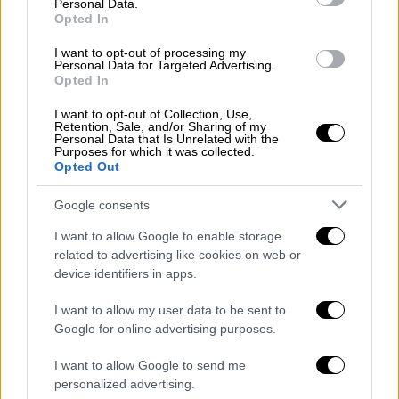
Personal Data.
απόηχο των αποφάσεων του ΝΑΤΟ για
Opted In
διεύρυνση με ένταξη της Φινλανδίας και της
I want to opt-out of processing my
Σουηδίας. Η Ρωσία προειδοποιεί για
Personal Data for Targeted Advertising.
Opted In
«εκτεταμένες επιπτώσεις που θα αλλάξουν
ριζικά την παγκόσμια κατάσταση», σύμφωνα
I want to opt-out of Collection, Use,
Retention, Sale, and/or Sharing of my
με δήλωση του υφυπουργού Εξωτερικών
Personal Data that Is Unrelated with the
Σεργκέι Ριαμπκόφ.
Purposes for which it was collected.
Opted Out
Ο Ρώσος πρόεδρος Βλαντιμίρ Πούτιν
Google consents
προειδοποίησε τον Φινλανδό ομόλογό του
το Σάββατο ότι οι σχέσεις μεταξύ των δύο
I want to allow Google to enable storage
related to advertising like cookies on web or
γειτόνων θα μπορούσαν να «επηρεαστούν
device identifiers in apps.
αρνητικά» εάν η Φινλανδία ακολουθήσει τα
σχέδια να υποβάλει αίτηση για ένταξη στο
I want to allow my user data to be sent to
ΝΑΤΟ.
Google for online advertising purposes.
Ο Φινλανδός πρόεδρος Σαουλί Νινίστο
I want to allow Google to send me
personalized advertising.
επεσήμανε ότι είχε ήδη πει στον Πούτιν