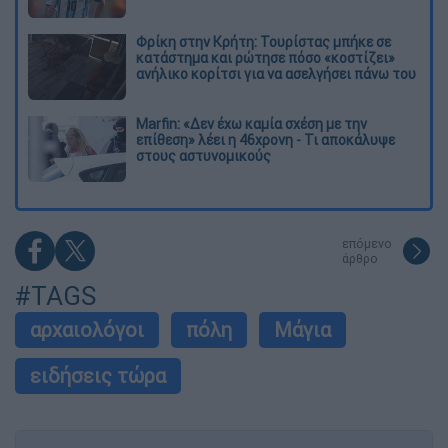
Φρίκη στην Κρήτη: Τουρίστας μπήκε σε
κατάστημα και ρώτησε πόσο «κοστίζει»
ανήλικο κορίτσι για να ασελγήσει πάνω του
Marfin: «Δεν έχω καμία σχέση με την
επίθεση» λέει η 46χρονη - Τι αποκάλυψε
στους αστυνομικούς
επόμενο
άρθρο
#TAGS
αρχαιολόγοι
πόλη
Μάγια
ειδήσεις τώρα