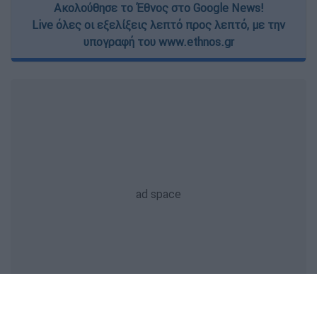
Ακολούθησε το Έθνος στο Google News!
Live όλες οι εξελίξεις λεπτό προς λεπτό, με την
υπογραφή του www.ethnos.gr