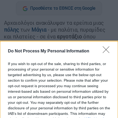
Προσθέστε το ΕΘΝΟΣ στη Google
Αρχαιολόγοι ανακάλυψαν τα ερείπια μιας
πόλης
των
Μάγια
- με παλάτια, πυραμίδες
και πλατείες - σε ένα
εργοτάξιο
όπου
πρόκειται να δημιουργηθεί ένα
βιομηχανικό
πάρκο
, κοντά στη Μέριδα, στη
χερσόνησο
Do Not Process My Personal Information
Γιουκατάν
του
Μεξικού
.
If you wish to opt-out of the sale, sharing to third parties, or
Εντυπωσιακή ανακάλυψη
processing of your personal or sensitive information for
targeted advertising by us, please use the below opt-out
Η τοποθεσία, που ονομάζεται Σιολ, έχει
section to confirm your selection. Please note that after your
χαρακτηριστικά μιας
αρχιτεκτονικής των
opt-out request is processed you may continue seeing
interest-based ads based on personal information utilized by
Μάγια
που - σύμφωνα με τους αρχαιολόγους
us or personal information disclosed to third parties prior to
- είναι συνηθισμένη στο νότιο τμήμα της
your opt-out. You may separately opt-out of the further
χερσονήσου Γιουκατάν αλλά είναι
σπάνια
disclosure of your personal information by third parties on the
κοντά στη Μέριδα
.
IAB’s list of downstream participants. This information may