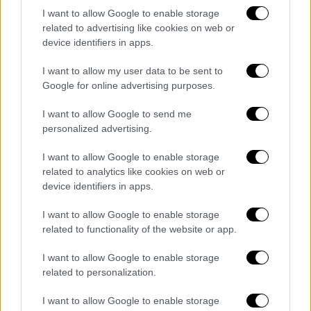
I want to allow Google to enable storage
video
related to advertising like cookies on web or
device identifiers in apps.
I want to allow my user data to be sent to
Google for online advertising purposes.
I want to allow Google to send me
Οι ερευνητές εντόπισαν επίσης σε μικρή
personalized advertising.
απόσταση χώρους
ταφής ενηλίκων και
παιδιών
, στους οποίους βρήκαν εργαλεία
I want to allow Google to enable storage
related to analytics like cookies on web or
από οψιδιανό και πυριτόλιθο, προσφορές και
device identifiers in apps.
προσωπικά αντικείμενα
.
I want to allow Google to enable storage
Τα απομεινάρια θαλάσσιας ζωής που
related to functionality of the website or app.
ανακαλύφθηκαν στην περιοχή υποδηλώνουν
ότι οι κάτοικοι ψάρευαν στην
κοντινή ακτή
.
I want to allow Google to enable storage
related to personalization.
Το Σιολ ανακαλύφθηκε μετά την έναρξη της
I want to allow Google to enable storage
κατασκευής του βιομηχανικού πάρκου. Θα