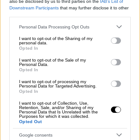
also be disclosed by us to third parties on the
IAB’s List of
«Πιστεύουμε
ότι περισσότεροι από 4.000
Downstream Participants
that may further disclose it to other
third parties.
άνθρωποι ζούσαν εδώ γύρω
», δήλωσε ο
Κάρλος Περάθα, ένας από τους
Please note that this website/app uses one or more Google
Personal Data Processing Opt Outs
αρχαιολόγους που ηγήθηκαν της αποστολής
services and may gather and store information including but
not limited to your visit or usage behaviour. You may click to
I want to opt-out of the Sharing of my
που ανακάλυψε την αρχαία πόλη, η οποία
personal data.
grant or deny consent to Google and its third-party tags to
εκτιμάται ότι κατοικήθηκε την περίοδο 600-
Opted In
use your data for below specified purposes in below Google
900 μ.Χ.
consent section.
I want to opt-out of the Sale of my
Personal Data.
«Υπήρχαν άνθρωποι από διάφορες
Opted In
κοινωνικές τάξεις… Ιερείς και γραμματείς
I want to opt-out of processing my
που ζούσαν σε αυτά τα επιβλητικά παλάτια,
Personal Data for Targeted Advertising.
Opted In
αλλά και απλοί άνθρωποι που έμεναν σε
μικρά σπίτια», είπε ο Περάθα.
I want to opt-out of Collection, Use,
Retention, Sale, and/or Sharing of my
Personal Data that Is Unrelated with the
Purposes for which it was collected.
Opted Out
Google consents