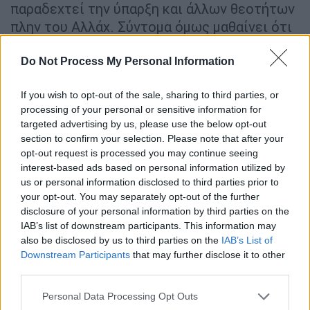
παραδεχτεί την ύπαρξη και άλλων θεοτήτων
πλην του Αλλάχ. Σύντομα όμως μαθαίνει ότι
τον κορόιδεψε ο διάβολος παίρνοντας τη
μορφή του θεού και ανακαλεί.
Do Not Process My Personal Information
Στην Ινδία ήδη από τον Οκτώβριο του 1988 ο
If you wish to opt-out of the sale, sharing to third parties, or
πρωθυπουργός Ραζίβ Γκάντι απαγορεύει την
processing of your personal or sensitive information for
targeted advertising by us, please use the below opt-out
κυκλοφορία του βιβλίου, ελπίζοντας να
section to confirm your selection. Please note that after your
κερδίσει τις ψήφους των μουσουλμάνων
opt-out request is processed you may continue seeing
στις επικείμενες βουλευτικές εκλογές.
interest-based ads based on personal information utilized by
Άλλες είκοσι χώρες ακολουθούν το
us or personal information disclosed to third parties prior to
your opt-out. You may separately opt-out of the further
παράδειγμά του.
disclosure of your personal information by third parties on the
IAB’s list of downstream participants. This information may
Τον Ιανουάριο του 1989 αντίτυπα των
also be disclosed by us to third parties on the
IAB’s List of
«Σατανικών στίχων» καίγονται στο
Downstream Participants
that may further disclose it to other
Μπράντφορντ της βόρειας Αγγλίας.
third parties.
Η κυκλοφορία του στις ΗΠΑ οξύνει
Please note that this website/app uses one or more Google
Personal Data Processing Opt Outs
services and may gather and store information including but