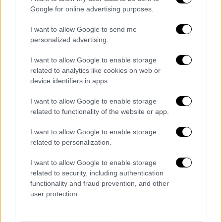
διπλωματικές τους σχέσεις
για δύο χρόνια.
Google for online advertising purposes.
Στις 2 Μαρτίου 700 διανοούμενοι από όλο
τον κόσμο στηρίζουν το δικαίωμα του
I want to allow Google to send me
Ρούσντι στην ελευθερία της έκφρασης.
personalized advertising.
Ο Χομεϊνί πεθαίνει τον Ιούνιο του 1989 και
I want to allow Google to enable storage
related to analytics like cookies on web or
την επόμενη χρονιά ο Ρούσντι προσπαθεί να
device identifiers in apps.
δώσει εξηγήσεις για το βιβλίο του σε ένα
δοκίμιο με τίτλο: «Καλή πίστη». Όμως η οργή
I want to allow Google to enable storage
δεν καταλαγιάζει.
related to functionality of the website or app.
Το 1991 όταν ο Ρούσντι αρχίζει ξανά τις
I want to allow Google to enable storage
related to personalization.
δημόσιες εμφανίσεις του, ο Ιάπωνας
μεταφραστής του μαχαιρώνεται μέχρι
I want to allow Google to enable storage
θανάτου, ενώ ο Ιταλός και ο Νορβηγός
related to security, including authentication
συνάδελφοί του δέχονται επιθέσεις.
functionality and fraud prevention, and other
user protection.
Δύο χρόνια αργότερα 37 άνθρωποι χάνουν τη
ζωή τους όταν πυρπολείται το ξενοδοχείο