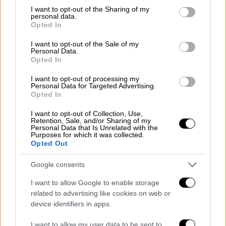
περισσότερο τα πάθη. Συγγραφείς όπως η
not limited to your visit or usage behaviour. You may click to
I want to opt-out of the Sharing of my
Σούζαν Σόνταγκ και ο Τομ Γουλφ
personal data.
grant or deny consent to Google and its third-party tags to
Opted In
οργανώνουν δημόσιες αναγνώσεις. Στο
use your data for below specified purposes in below Google
Πακιστάν χιλιάδες άνθρωποι επιτίθενται
consent section.
I want to opt-out of the Sale of my
Personal Data.
στο αμερικανικό πολιτιστικό κέντρο στο
Opted In
Ισλαμαμπάντ φωνάζοντας: «Σκύλοι
Αμερικάνοι» και «Κρεμάστε τον Ρούσντι». Η
I want to opt-out of processing my
Personal Data for Targeted Advertising.
αστυνομία ανοίγει πυρ εναντίον των
Opted In
διαδηλωτών, με αποτέλεσμα πέντε
I want to opt-out of Collection, Use,
άνθρωποι να σκοτωθούν.
Retention, Sale, and/or Sharing of my
Personal Data that Is Unrelated with the
Purposes for which it was collected.
Οι διαμαρτυρίες συνεχίζονται σε όλο τον
Opted Out
κόσμο και κυρίως στην Ευρώπη, όπου η
Google consents
«υπόθεση Ρούσντι» θα θεωρηθεί
προϋπόθεση πραγματικής εξομάλυνσης των
I want to allow Google to enable storage
σχέσεων με το Ιράν.
related to advertising like cookies on web or
device identifiers in apps.
Λονδίνο και Τεχεράνη διακόπτουν τις
I want to allow my user data to be sent to