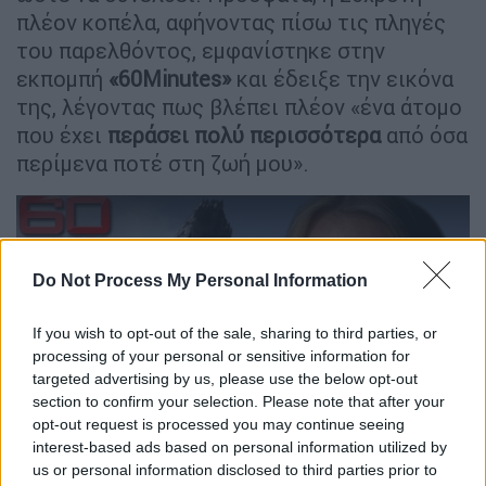
πλέον κοπέλα, αφήνοντας πίσω τις πληγές
του παρελθόντος, εμφανίστηκε στην
εκπομπή
«60Minutes»
και έδειξε την εικόνα
της, λέγοντας πως βλέπει πλέον «ένα άτομο
που έχει
περάσει πολύ περισσότερα
από όσα
περίμενα ποτέ στη ζωή μου».
Do Not Process My Personal Information
video
If you wish to opt-out of the sale, sharing to third parties, or
processing of your personal or sensitive information for
targeted advertising by us, please use the below opt-out
section to confirm your selection. Please note that after your
opt-out request is processed you may continue seeing
interest-based ads based on personal information utilized by
us or personal information disclosed to third parties prior to
Η κοπέλα εξομολογείται: «
Νομίζω ότι έμαθα