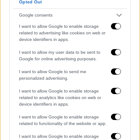
Opted Out
Η έκταση των
εγκαυμάτων
ήταν τέτοια που
Google consents
οι γιατροί αναγκάστηκαν να
αφαιρέσουν
ολόκληρα κομμάτια
από το κεφάλι, την
I want to allow Google to enable storage
πλάτη, τα χέρια, τον κορμό και τα πόδια της,
related to advertising like cookies on web or
device identifiers in apps.
αφήνοντας τα εκτεθειμένα άκρα της σε
ανάγκη για πολυάριθμα
δερματικά
I want to allow my user data to be sent to
μοσχεύματα.
Google for online advertising purposes.
«Υπάρχουν πολλές φορές που το μυαλό μου
I want to allow Google to send me
γυρίζει πίσω εκεί
. Ακόμα και τώρα, πονάει
personalized advertising.
πολύ. Ελπίζω μόνο η αδερφή μου και ο
I want to allow Google to enable storage
μπαμπάς μου να μπορούν να με δουν τώρα
related to analytics like cookies on web or
και να καταλάβουν τι έχω περάσει»,
device identifiers in apps.
εξομολογείται η ίδια.
I want to allow Google to enable storage
Η προσπάθεια για επιστροφή στην
related to functionality of the website or app.
παλιά ζωή
I want to allow Google to enable storage