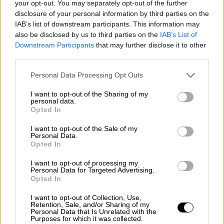
your opt-out. You may separately opt-out of the further
πως ο αγώνας
για επιβίωση είναι κάτι
disclosure of your personal information by third parties on the
πραγματικό. Πάλευα καθημερινά για να
IAB’s list of downstream participants. This information may
also be disclosed by us to third parties on the
IAB’s List of
επιβιώσω. Δεν ήξερα ποτέ ότι το είχα αυτό
Downstream Participants
that may further disclose it to other
μέσα μου. Είμαι πιο σκληρή απ' ότι πίστευα
third parties.
ότι θα ήμουν».
Please note that this website/app uses one or more Google
Personal Data Processing Opt Outs
Η Στέφανι την Κυριακή κοινοποίησε
services and may gather and store information including but
not limited to your visit or usage behaviour. You may click to
I want to opt-out of the Sharing of my
φωτογραφίες
από τα εγκαύματά της κατά τη
personal data.
grant or deny consent to Google and its third-party tags to
διάρκεια των έξι μηνών που πέρασε στο
Opted In
use your data for below specified purposes in below Google
νοσοκομείο και υποβλήθηκε σε
πολλαπλές
consent section.
I want to opt-out of the Sale of my
χειρουργικές επεμβάσεις,
οι οποίες
Personal Data.
Opted In
περιλάμβαναν και τον
ακρωτηριασμό
των
δακτύλων της.
I want to opt-out of processing my
Personal Data for Targeted Advertising.
Opted In
View this post on Instagram
I want to opt-out of Collection, Use,
A post shared by Stephanie Coral Browitt
Retention, Sale, and/or Sharing of my
Personal Data that Is Unrelated with the
(@stephaniecoral96)
Purposes for which it was collected.