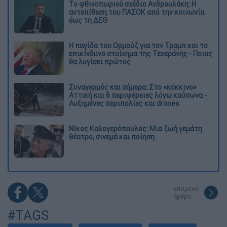
Το φθινοπωρινό σχέδιο Ανδρουλάκη: Η
αντεπίθεση του ΠΑΣΟΚ από την κοινωνία
έως τη ΔΕΘ
Η παγίδα του Ορμούζ για τον Τραμπ και το
επικίνδυνο στοίχημα της Τεχεράνης - Ποιος
θα λυγίσει πρώτος
Συναγερμός και σήμερα: Στο «κόκκινο»
Αττική και 6 περιφέρειες λόγω καύσωνα -
Αυξημένες περιπολίες και drones
Νίκος Καλογερόπουλος: Μια ζωή γεμάτη
θέατρο, σινεμά και ποίηση
επόμενο
άρθρο
#TAGS