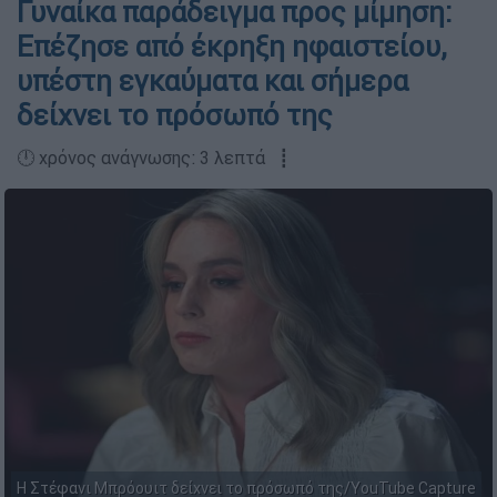
Γυναίκα παράδειγμα προς μίμηση:
Επέζησε από έκρηξη ηφαιστείου,
υπέστη εγκαύματα και σήμερα
δείχνει το πρόσωπό της
🕛 χρόνος ανάγνωσης: 3 λεπτά ┋
Η Στέφανι Μπρόουιτ δείχνει το πρόσωπό της/YouTube Capture