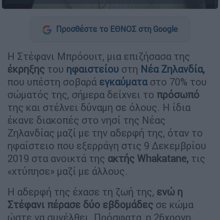
Προσθέστε το ΕΘΝΟΣ στη Google
Η Στέφανι Μπρόουιτ, μια επιζήσασα της
έκρηξης
του
ηφαιστείου
στη
Νέα Ζηλανδία
,
που υπέστη σοβαρά
εγκαύματα
στο 70% του
σώματός της, σήμερα δείχνει το
πρόσωπό
της και στέλνει δύναμη σε όλους. Η ίδια
έκανε διακοπές στο νησί της Νέας
Ζηλανδίας μαζί με την αδερφή της, όταν το
ηφαίστειο που εξερράγη στις 9 Δεκεμβρίου
2019 στα ανοικτά της
ακτής Whakatane,
τις
«χτύπησε» μαζί με άλλους.
Η αδερφή της έχασε τη ζωή της,
ενώ η
Στέφανι πέρασε δύο εβδομάδες
σε κώμα
ώστε να συνέλθει. Πρόσφατα, η 26χρονη