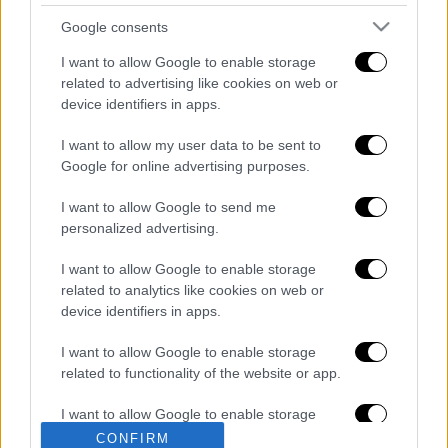
τα ζητήματα γύρω από τις πολιτικές
Google consents
κράτησης των μεταναστών.
I want to allow Google to enable storage
Ακολουθήστε το ethnos.gr στο Instagram
related to advertising like cookies on web or
device identifiers in apps.
Διαβάστε ακόμη
I want to allow my user data to be sent to
Συγκλονιστικά βίντεο: Η στιγμή που
Google for online advertising purposes.
σεισμός 7,4 Ρίχτερ χτυπά την Κολομβία -
Πανικός στους δρόμους
I want to allow Google to send me
personalized advertising.
Πέθανε σε ηλικία 87 ετών ο σπουδαίος
συγγραφέας και φιλόσοφος, Στέλιος
I want to allow Google to enable storage
Ράμφος
related to analytics like cookies on web or
device identifiers in apps.
«Ο πνιγμός είναι αθόρυβος»:
Ναυαγοσώστης εξηγεί πώς σε ελάχιστα
I want to allow Google to enable storage
δευτερόλεπτα ένα παιδί μπορεί να
related to functionality of the website or app.
κινδυνεύσει - Σοκαριστικό βίντεο από μια
«βάρδια» του
Περσείδες και ολική έκλειψη Ηλίου: Δύο
I want to allow Google to enable storage
εντυπωσιακά φαινόμενα στον ουρανό στις
related to personalization.
CONFIRM
12 Αυγούστου