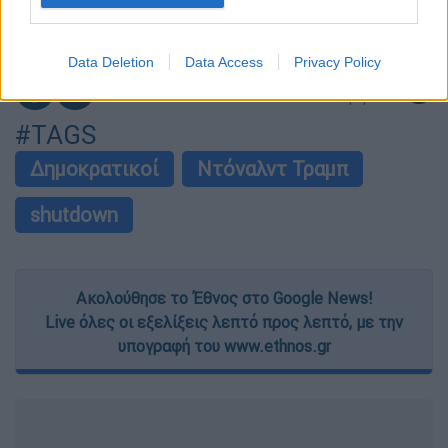
I want to allow Google to enable storage
related to security, including authentication
Data Deletion
Data Access
Privacy Policy
functionality and fraud prevention, and other
επόμενο
user protection.
άρθρο
#TAGS
Δημοκρατικοί
Ντόναλντ Τραμπ
shutdown
Ακολούθησε το Έθνος στο Google News!
Live όλες οι εξελίξεις λεπτό προς λεπτό, με την
υπογραφή του www.ethnos.gr