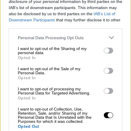
disclosure of your personal information by third parties on the
IAB’s list of downstream participants. This information may
Ο Αμερικανός πρόεδρος Ντόναλντ Τραμπ
also be disclosed by us to third parties on the
IAB’s List of
δήλωσε τη Δευτέρα ότι οι Δημοκρατικοί θα
Downstream Participants
that may further disclose it to other
ευθύνονται για μια ενδεχόμενη νέα αναστολή
third parties.
λειτουργίας των ομοσπονδιακών υπηρεσιών
Please note that this website/app uses one or more Google
Personal Data Processing Opt Outs
(shutdown) όταν λήξει την Παρασκευή η
services and may gather and store information including but
προσωρινή χρηματοδότηση της κυβέρνησης.
not limited to your visit or usage behaviour. You may click to
I want to opt-out of the Sharing of my
personal data.
grant or deny consent to Google and its third-party tags to
Opted In
"Εναπόκειται στους Δημοκρατικούς",
use your data for below specified purposes in below Google
consent section.
δήλωσε ο Τραμπ σε δημοσιογράφους στον
I want to opt-out of the Sale of my
Personal Data.
Λευκό Οίκο ερωτηθείς αν η κυβέρνηση
Opted In
οδεύει προς ένα δεύτερο shutdown.
I want to opt-out of processing my
Personal Data for Targeted Advertising.
Οι δικομματικές διαπραγματεύσεις που
Opted In
διεξήχθησαν το Σαββατοκύριακο στο
I want to opt-out of Collection, Use,
Κογκρέσο για τα θέματα συνοριακής
Retention, Sale, and/or Sharing of my
Personal Data that Is Unrelated with the
ασφάλειας, ώστε να αποτραπεί ένα δεύτερο
Purposes for which it was collected.
shutdown, κατέρρευσαν από διαφωνίες για
Opted Out