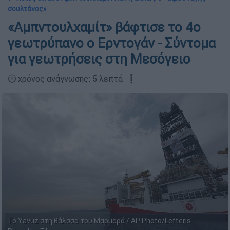
σουλτάνος»
«Αμπντουλχαμίτ» βάφτισε το 4ο
γεωτρύπανο ο Ερντογάν - Σύντομα
για γεωτρήσεις στη Μεσόγειο
🕛 χρόνος ανάγνωσης: 5 λεπτά ┋
Το Yavuz στη θάλσσα του Μαρμαρά / AP Photo/Lefteris