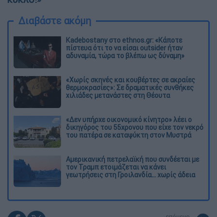
Διαβάστε ακόμη
Kadebostany στο ethnos.gr: «Κάποτε
πίστευα ότι το να είσαι outsider ήταν
αδυναμία, τώρα το βλέπω ως δύναμη»
«Χωρίς σκηνές και κουβέρτες σε ακραίες
θερμοκρασίες»: Σε δραματικές συνθήκες
χιλιάδες μετανάστες στη Θέουτα
«Δεν υπήρχε οικονομικό κίνητρο» λέει ο
δικηγόρος του 55χρονου που είχε τον νεκρό
του πατέρα σε καταψύκτη στον Μυστρά
Αμερικανική πετρελαϊκή που συνδέεται με
τον Τραμπ ετοιμάζεται να κάνει
γεωτρήσεις στη Γροιλανδία... χωρίς άδεια
επόμενο