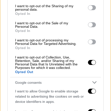
αποτελέσματα των επαφών μας, θα τα δούμε
services and may gather and store information including but
not limited to your visit or usage behaviour. You may click to
I want to opt-out of the Sharing of my
το επόμενο διάστημα. Ως χώρα, της οποίας
personal data.
grant or deny consent to Google and its third-party tags to
τα περίχωρα είναι γεμάτα με πλούσιους
Opted In
use your data for below specified purposes in below Google
πόρους υδρογονανθράκων, είμαστε
consent section.
I want to opt-out of the Sale of my
αποφασισμένοι να μην αφήσουμε
Personal Data.
Opted In
ανεκμετάλλευτο ούτε λιθαράκι», τόνισε
χαρακτηριστικά ο Τούρκος πρόεδρος.
I want to opt-out of processing my
Personal Data for Targeted Advertising.
Opted In
I want to opt-out of Collection, Use,
Retention, Sale, and/or Sharing of my
Personal Data that Is Unrelated with the
Purposes for which it was collected.
Opted Out
video
Google consents
I want to allow Google to enable storage
related to advertising like cookies on web or
device identifiers in apps.