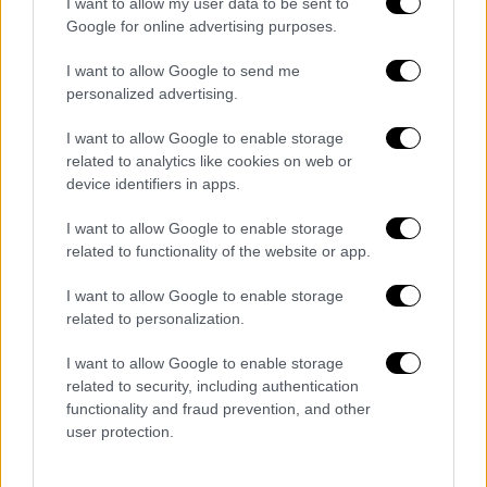
Ποιος είναι ο Αμπντουλχαμίτ Χαν ή
I want to allow my user data to be sent to
Google for online advertising purposes.
άλλως ο «αιμοσταγής σουλτάνος»
I want to allow Google to send me
Ήταν γιος του Σουλτάνου Αμπντούλ Μετζίτ
personalized advertising.
Α΄ και της Τιριμουτζγκάν Σουλτάν, γεννήθηκε
στη Κωνσταντινούπολη στις 22 Σεπτεμβρίου
I want to allow Google to enable storage
related to analytics like cookies on web or
του 1842. Η μητέρα του πέθανε είκοσι τρία
device identifiers in apps.
χρόνια πριν από την ανάρρησή του στον
θρόνο. Ο ίδιος έδωσε τον τίτλο της Βαλιντέ
I want to allow Google to enable storage
Σουλτάν στην πνευματική του μητέρα, Ραχιμέ
related to functionality of the website or app.
Πιριστού Σουλτάν.
I want to allow Google to enable storage
related to personalization.
Διαδέχθηκε στο θρόνο τον αδελφό του
Μουράτ Ε΄ στις 31 Αυγούστου 1876. Ο
I want to allow Google to enable storage
Αμπντούλ Χαμίτ ήταν ένας σουλτάνος με
related to security, including authentication
φιλελεύθερες απόψεις καθώς έκανε πολλές
functionality and fraud prevention, and other
user protection.
μεταρρυθμίσεις. Στις 29 Δεκεμβρίου του
ίδιου έτους ο σουλτάνος κατέστειλε την