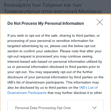
δικαιώματα των Τούρκων και των
Τουρκοκυπρίων στην ανατολική Μεσόγειο.
«Ως μία χώρα που περιστοιχιζόμαστε από 3
Do Not Process My Personal Information
θάλασσες, υπερασπιζόμαστε όχι μόνο στη
Μαύρη Θάλασσα αλλά και τη Μεσόγειο τα
If you wish to opt-out of the sale, sharing to third parties, or
δικαιώματα των Τ/Κ. Κανείς να μην έχει
processing of your personal or sensitive information for
targeted advertising by us, please use the below opt-out
αμφιβολία γι’ αυτό. Εμείς ούτε
section to confirm your selection. Please note that after your
σφετεριζόμαστε τα δικαιώματα κανενός,
opt-out request is processed you may continue seeing
ούτε παραχωρούμε τα δικά μας δικαιώματα
interest-based ads based on personal information utilized by
σε κλέφτες. Ποτέ δεν επιτρέψαμε να
us or personal information disclosed to third parties prior to
your opt-out. You may separately opt-out of the further
καπηλευτούν κάτι που είναι δικό μας με βία
disclosure of your personal information by third parties on the
ή απειλές. Βλέπουμε την ενέργεια όχι ως
IAB’s list of downstream participants. This information may
στοιχείο έντασης και σύγκρουση, αλλά ως το
also be disclosed by us to third parties on the
IAB’s List of
κλειδί της περιφερειακής συνεργασίας. Γι’
Downstream Participants
that may further disclose it to other
αυτό προσπαθούμε να συνεργαστούμε με
third parties.
τους παίκτες της περιοχής. Τα
Please note that this website/app uses one or more Google
Personal Data Processing Opt Outs