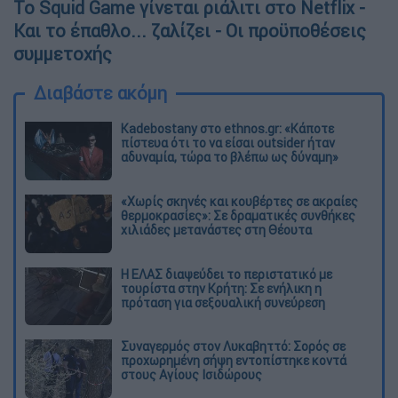
To Squid Game γίνεται ριάλιτι στο Netflix -
Και το έπαθλο... ζαλίζει - Οι προϋποθέσεις
συμμετοχής
Διαβάστε ακόμη
Kadebostany στο ethnos.gr: «Κάποτε
πίστευα ότι το να είσαι outsider ήταν
αδυναμία, τώρα το βλέπω ως δύναμη»
«Χωρίς σκηνές και κουβέρτες σε ακραίες
θερμοκρασίες»: Σε δραματικές συνθήκες
χιλιάδες μετανάστες στη Θέουτα
Η ΕΛΑΣ διαψεύδει το περιστατικό με
τουρίστα στην Κρήτη: Σε ενήλικη η
πρόταση για σεξουαλική συνεύρεση
Συναγερμός στον Λυκαβηττό: Σορός σε
προχωρημένη σήψη εντοπίστηκε κοντά
στους Αγίους Ισιδώρους