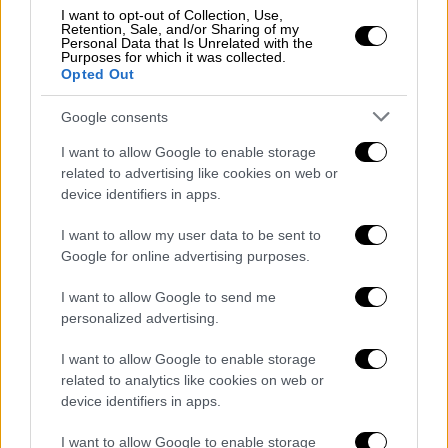
κατάσταση. Αρνήθηκε επίσης να σχολιάσει
I want to opt-out of Collection, Use,
τα σχέδιά της για τα
17 καταστήματά της
Retention, Sale, and/or Sharing of my
Personal Data that Is Unrelated with the
που παραμένουν κλειστά,
λέγοντας σε ένα
Purposes for which it was collected.
Opted Out
ηλεκτρονικό μήνυμα ότι «διερευνά διάφορες
επιλογές».
Google consents
Τα μέχρι στιγμής βήματα διαφέρουν από
I want to allow Google to enable storage
ορισμένες άλλες μεγάλες δυτικές εταιρείες,
related to advertising like cookies on web or
device identifiers in apps.
όπως η McDonald's και η γαλλική
αυτοκινητοβιομηχανία Renault, οι οποίες
I want to allow my user data to be sent to
πούλησαν τα περιουσιακά τους στοιχεία σε
Google for online advertising purposes.
τοπικούς αγοραστές και εγκατέλειψαν
I want to allow Google to send me
εντελώς τη χώρα.
personalized advertising.
Η επιχείρηση
λιανικής πώλησης παραμένει
I want to allow Google to enable storage
σε παύση,
δήλωσε η ΙΚΕΑ, αλλά άφησε να
related to analytics like cookies on web or
εννοηθεί ότι μπορεί να ανοίξει τις πόρτες
device identifiers in apps.
για τους Ρώσους για μια τελευταία φορά.
I want to allow Google to enable storage