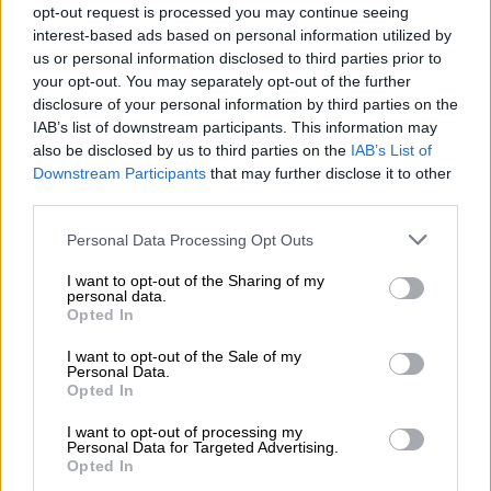
επηρεαστεί σε μεγάλο βαθμό και δεν
opt-out request is processed you may continue seeing
βλέπουμε ότι είναι δυνατόν να
interest-based ads based on personal information utilized by
επαναλάβουμε τις δραστηριότητές μας
us or personal information disclosed to third parties prior to
your opt-out. You may separately opt-out of the further
σύντομα», αναφέρει σε ανακοίνωσή του ο
disclosure of your personal information by third parties on the
όμιλος Ingka.
IAB’s list of downstream participants. This information may
also be disclosed by us to third parties on the
IAB’s List of
Ακόμη, ο όμιλος Ingka, ένας από τους
Downstream Participants
that may further disclose it to other
μεγαλύτερους ιδιοκτήτες στον κόσμο
third parties.
εμπορικών κέντρων, διατηρεί ανοιχτά
14
Please note that this website/app uses one or more Google
Personal Data Processing Opt Outs
εμπορικά κέντρα στη Ρωσία
με την επωνυμία
services and may gather and store information including but
«MEGA».
not limited to your visit or usage behaviour. You may click to
I want to opt-out of the Sharing of my
personal data.
grant or deny consent to Google and its third-party tags to
Opted In
Η εταιρεία αναφέρει ότι θέλει να
use your data for below specified purposes in below Google
διασφαλίσει στον κόσμο την πρόσβαση σε
consent section.
I want to opt-out of the Sale of my
Personal Data.
βασικά αγαθά που χρειάζεται, όπως ρούχα,
Opted In
είδη διατροφής και προϊόντα που
I want to opt-out of processing my
διατίθενται στα φαρμακεία, αλλά θα
Personal Data for Targeted Advertising.
συνεχίσει να αξιολογεί συνεχώς την
Opted In