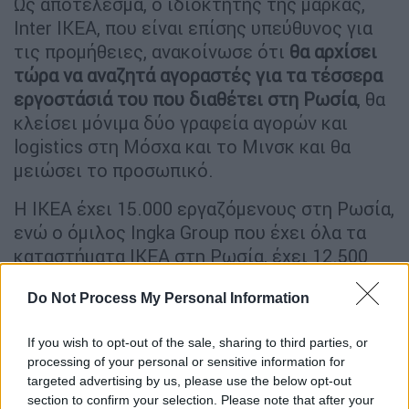
Ως αποτέλεσμα, ο ιδιοκτήτης της μάρκας,
Inter IKEA, που είναι επίσης υπεύθυνος για
τις προμήθειες, ανακοίνωσε ότι
θα αρχίσει
τώρα να αναζητά αγοραστές για τα τέσσερα
εργοστάσιά του που διαθέτει στη Ρωσία
, θα
κλείσει μόνιμα δύο γραφεία αγορών και
logistics στη Μόσχα και το Μινσκ και θα
μειώσει το προσωπικό.
Η ΙΚΕΑ έχει 15.000 εργαζόμενους στη Ρωσία,
ενώ ο όμιλος Ingka Group που έχει όλα τα
καταστήματα ΙΚΕΑ στη Ρωσία, έχει 12.500
άτομα προσωπικό σε αυτά.
Do Not Process My Personal Information
«Δυστυχώς, οι συνθήκες δεν έχουν
βελτιωθεί και ο καταστροφικός πόλεμος
If you wish to opt-out of the sale, sharing to third parties, or
συνεχίζεται. Οι επιχειρήσεις και οι αλυσίδες
processing of your personal or sensitive information for
targeted advertising by us, please use the below opt-out
εφοδιασμού σε όλο τον κόσμο έχουν
section to confirm your selection. Please note that after your