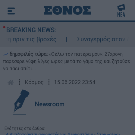
BREAKING NEWS:
πριν τις βροχές
Συναγερμός στον Λυκαβη
δημοφιλές τώρα:
«Θέλω τον πατέρα μου»: 27χρονη
παρέσυρε νύφη λίγες ώρες μετά το γάμο της και ζητούσε
να πάει σπίτι...
┋
Κόσμος
┋
15.06.2022 23:54
Newsroom
Ενότητες στο άρθρο:
📌 Αναζητούνται αγοραστές για 4 εργοστάσια - Στον «αέρα»