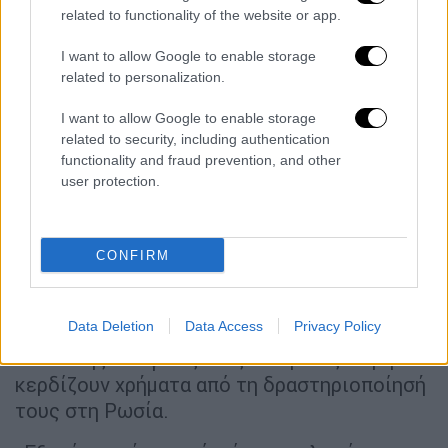
«Για να διασφαλίσουμε την αναγκαία
related to functionality of the website or app.
επιχειρηματική διαδικασία, οργανώνουμε
την πώληση οικιακών ειδών που είναι στις
I want to allow Google to enable storage
related to personalization.
αποθήκες μας για τους υπαλλήλους και τους
πελάτες. Οι ημερομηνίες θα ανακοινωθούν
I want to allow Google to enable storage
σύντομα», αναφέρεται στην ανακοίνωση της
related to security, including authentication
ΙΚΕΑ, στην οποία επισημαίνεται ότι
functionality and fraud prevention, and other
user protection.
ενδέχεται να δωρίσει κάποια αποθέματα σε
ανθρώπους που έχουν ανάγκη.
Όμως, η πώληση πλεοναζόντων αποθεμάτων
CONFIRM
και η δημιουργία εσόδων, μπορεί να
δημιουργήσει αμφιβολίες, δεδομένων των
Data Deletion
Data Access
Privacy Policy
πιέσεων που ασκούνται δημοσίως και από
πολιτικής απόψεως στις εταιρείες να μην
κερδίζουν χρήματα από τη δραστηριοποίησή
τους στη Ρωσία.