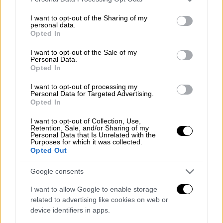
Ιταλία και για χρόνια εργαζόμενη σε
services and may gather and store information including but
Πανεπιστημιακό νοσοκομείο του Παρισιού.
not limited to your visit or usage behaviour. You may click to
I want to opt-out of the Sharing of my
personal data.
grant or deny consent to Google and its third-party tags to
Opted In
Έχει
πλούσιο βιογραφικό
σε σχέση με τη
use your data for below specified purposes in below Google
δράση της στο Ευρωπαϊκό Κοινοβούλιο,
consent section.
I want to opt-out of the Sale of my
Personal Data.
καθώς είναι μέλος της αντιπροσωπείας του
Opted In
Κοινοβουλίου στην Κοινοβουλευτική
Συνέλευση Ίσης Εκπροσώπησης ΑΚΕ-ΕΕ.
I want to opt-out of processing my
Personal Data for Targeted Advertising.
Opted In
Το 2022, εντάχθηκε στην Ειδική Επιτροπή για
την πανδημία COVID-19.Από τον Απρίλιο του
I want to opt-out of Collection, Use,
Retention, Sale, and/or Sharing of my
2021, η Ζαχαροπούλου συμπροεδρεύει στο
Personal Data that Is Unrelated with the
Purposes for which it was collected.
Συμβούλιο Μετόχων της COVAX, μαζί με τον
Opted Out
Φερνάντο Ρουίζ Γκόμεζ. Υπό αυτή την
ιδιότητα, ήταν μέλος της αντιπροσωπείας
Google consents
που συνόδευε τον Εμανουέλ Μακρόν στην
I want to allow Google to enable storage
επίσημη επίσκεψή του στη Ρουάντα και τη
related to advertising like cookies on web or
Νότια Αφρική τον Μάιο του 2021.
device identifiers in apps.