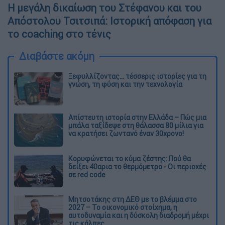
Η μεγάλη δικαίωση του Στέφανου και του
Απόστολου Τσιτσιπά: Ιστορική απόφαση για
το coaching στο τένις
Διαβάστε ακόμη
Ξεφυλλίζοντας... τέσσερις ιστορίες για τη
γνώση, τη φύση και την τεχνολογία
Απίστευτη ιστορία στην Ελλάδα – Πώς μια
μπάλα ταξίδεψε στη θάλασσα 80 μίλια για
να κρατήσει ζωντανό έναν 30χρονο!
Κορυφώνεται το κύμα ζέστης: Πού θα
δείξει 40αρια το θερμόμετρο - Οι περιοχές
σε red code
Μητσοτάκης στη ΔΕΘ με το βλέμμα στο
2027 – Το οικονομικό στοίχημα, η
αυτοδυναμία και η δύσκολη διαδρομή μέχρι
τις κάλπες