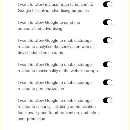
I want to allow my user data to be sent to
Τον Νοέμβριο του 2021, το Συμβούλιο
Google for online advertising purposes.
Εξωτερικών Υποθέσεων της Ευρωπαϊκής
Ένωσης επικύρωσε την πρόταση του Ζοζέπ
I want to allow Google to send me
Μπορέλ και διόρισε τη Ζαχαροπούλου ως το
personalized advertising.
κεντρικό πρόσωπο για την ενίσχυση του
I want to allow Google to enable storage
συντονισμού μεταξύ των κρατών μελών της
related to analytics like cookies on web or
ΕΕ και την επιτάχυνση των προσπαθειών για
device identifiers in apps.
την κοινή χρήση των δόσεων εμβολίων
I want to allow Google to enable storage
COVID-19, ειδικά στην Αφρική.
related to functionality of the website or app.
Τον Δεκέμβριο, συνόδευσε τον πρόεδρο του
I want to allow Google to enable storage
Ευρωπαϊκού Συμβουλίου, Σαρλ Μισέλ και
related to personalization.
τον υπουργό Ευρώπης και Εξωτερικών της
Γαλλίας, Ζαν Ιβ Λε-Ντριάν, σε επίσημα
I want to allow Google to enable storage
related to security, including authentication
ταξίδια στη Σενεγάλη.
functionality and fraud prevention, and other
user protection.
Στο παρελθόν τιμήθηκε από τον πρώην
πρόεδρο της Γαλλίας
Φρανσουά Ολάντ
με το