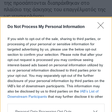
της προσάπτονται διαπράχθηκαν στο
πλαίσιο της άσκησης του επαγγέλματός της
ως γυναικολόγου.
Ποια είναι
Do Not Process My Personal Information
Η
Χρυσούλα Ζαχαροπούλου
, διακεκριμένη
If you wish to opt-out of the sale, sharing to third parties, or
γυναικολόγος με καταγωγή από την Κόρινθο,
processing of your personal or sensitive information for
targeted advertising by us, please use the below opt-out
ανέλαβε σημαντική θέση στην γαλλική
section to confirm your selection. Please note that after your
κυβέρνηση αναφορικά με τα θέματα
opt-out request is processed you may continue seeing
Ανάπτυξης, Γαλλοφωνίας και Διεθνών
interest-based ads based on personal information utilized by
Εταιρικών Σχέσεων, ενώ είναι προσαρτημένη
us or personal information disclosed to third parties prior to
στην υπουργό Ευρώπης και Εξωτερικών.
your opt-out. You may separately opt-out of the further
disclosure of your personal information by third parties on the
Είναι κόρη του Νίκου Ζαχαρόπουλου, πρώην
IAB’s list of downstream participants. This information may
also be disclosed by us to third parties on the
IAB’s List of
αντιδημάρχου του
δήμου Σικυωνίων
στην
Downstream Participants
that may further disclose it to other
Κορ
ι
νθία και δηλώνει «
βαθύτατα Ευρωπαία
».
third parties.
Η κ. Ζαχαροπούλου έχει σπουδάσει στην
Please note that this website/app uses one or more Google
Personal Data Processing Opt Outs