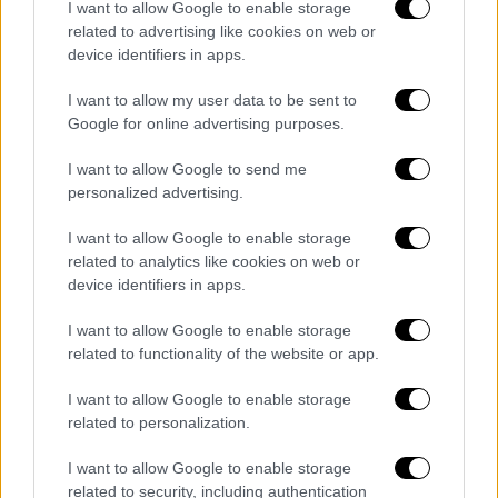
της πριν την εξετάσει. Υποστηρίζει πάντως
I want to allow Google to enable storage
related to advertising like cookies on web or
ότι βίωσε αυτό το γεγονός «τουλάχιστον ως
device identifiers in apps.
σεξουαλική επίθεση», αν και μέχρι τώρα δεν
έχει υποβάλει καταγγελία σε βάρος της.
I want to allow my user data to be sent to
Google for online advertising purposes.
Τι λένε οι δύο γυναίκες
I want to allow Google to send me
Για την εμπειρία τους μίλησαν οι δύο
personalized advertising.
γυναίκες που υπέβαλλαν τις
μηνύσεις
. Η
I want to allow Google to enable storage
πρώτη υποστήριξε ότι αρνήθηκε την
related to analytics like cookies on web or
εξέταση του ορθού, κατά τη διάρκεια μιας
device identifiers in apps.
γνωμάτευσης τον Ιανουάριο του 2016, πράξη
την οποία, ωστόσο, της επέβαλε η
I want to allow Google to enable storage
related to functionality of the website or app.
Ζαχαροπούλου.
I want to allow Google to enable storage
«Της λέω όχι. Βλέπω ότι δεν με ακούει και
related to personalization.
φοράει το ιατρικό γάντι της. Άρχισα να
κλαίω. Δεν μπορούσα να μιλήσω, δεν
I want to allow Google to enable storage
related to security, including authentication
μπορούσα να ανασάνω, ένιωθα αποκομμένη