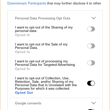
ασκούμενου γιατρού. Σύμφωνα με τα όσα
Downstream Participants
that may further disclose it to other
αφηγείται η 26χρονη Γαλλίδα, η
third parties.
γυναικολόγος «ανάγκασε τον ασκούμενο
Please note that this website/app uses one or more Google
Personal Data Processing Opt Outs
γιατρό να την εξετάσει».
services and may gather and store information including but
not limited to your visit or usage behaviour. You may click to
I want to opt-out of the Sharing of my
«Εκείνη ένιωθε ότι δεν αισθανόμουν
personal data.
grant or deny consent to Google and its third-party tags to
Opted In
καθόλου άνετα, ούτε εκείνος, το σώμα μου
use your data for below specified purposes in below Google
consent section.
ήταν κλειστό, μπλοκαρισμένο, το ένιωθε»,
I want to opt-out of the Sale of my
Personal Data.
όπως η αναφέρει η «Jade». «Τότε ήρθε η
Opted In
σειρά της. Μου είπε, χρησιμοποιώντας
I want to opt-out of processing my
γνωστούς όρους: “Θα πρέπει να ανοίξεις.
Personal Data for Targeted Advertising.
Εγώ, δεν είμαι αυτός”. Προσπαθούσε,
Opted In
προσπαθούσε, δεν ήταν καθόλου χαρούμενη.
I want to opt-out of Collection, Use,
Εγώ ήμουν πολύ νευρική και
Retention, Sale, and/or Sharing of my
Personal Data that Is Unrelated with the
μπλοκαρισμένη», πρόσθεσε.
Purposes for which it was collected.
Opted Out
Η νεαρή γυναίκα είπε ότι δεν θυμάται αν η
Google consents
γυναικολόγος είχε λάβει τη συγκατάθεσή