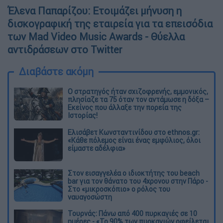
Έλενα Παπαρίζου: Ετοιμάζει μήνυση η
δισκογραφική της εταιρεία για τα επεισόδια
των Mad Video Music Awards - Θύελλα
αντιδράσεων στο Twitter
Διαβάστε ακόμη
O στρατηγός ήταν σχιζοφρενής, εμμονικός,
πλησίαζε τα 75 όταν τον αντάμωσε η δόξα –
Εκείνος που άλλαξε την πορεία της
Ιστορίας!
Ελισάβετ Κωνσταντινίδου στο ethnos.gr:
«Κάθε πόλεμος είναι ένας εμφύλιος, όλοι
είμαστε αδέλφια»
Στον εισαγγελέα ο ιδιοκτήτης του beach
bar για τον θάνατο του 4χρονου στην Πάρο -
Στο «μικροσκόπιο» ο ρόλος του
ναυαγοσώστη
Τουρνάς: Πάνω από 400 πυρκαγιές σε 10
ημέρες - «Το 90% των πυρκαγιών οφείλεται