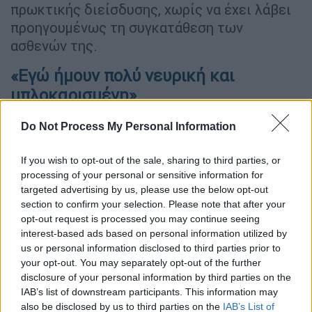
πρωκτικής διείσδυσης, χωρίς να έχει λάβει
προηγουμένως τη συγκατάθεση των
ασθενών της.
«Εγώ ήμουν πολύ νευρική και
μπλοκαρισμένη»
Πρώην ασθενής της γυναικολόγου, με το
Do Not Process My Personal Information
ψευδώνυμο «Jade», μίλησε στο Γαλλικό
Πρακτορείο επισημαίνοντας ότι είχε
If you wish to opt-out of the sale, sharing to third parties, or
processing of your personal or sensitive information for
επισκεφθεί την κυρία Ζαχαροπούλου με
targeted advertising by us, please use the below opt-out
αφορμή το πρόβλημα της ενδομητρίωσης
section to confirm your selection. Please note that after your
που αντιμετώπιζε.
opt-out request is processed you may continue seeing
interest-based ads based on personal information utilized by
Η «Jade», που σήμερα είναι 26 ετών και ζει
us or personal information disclosed to third parties prior to
στην περιοχή του Παρισιού, είχε ραντεβού
your opt-out. You may separately opt-out of the further
disclosure of your personal information by third parties on the
με την γιατρό στο ιατρείο της το 2016, μόνο
IAB’s list of downstream participants. This information may
που η εξέταση έγινε παρουσία ενός
also be disclosed by us to third parties on the
IAB’s List of