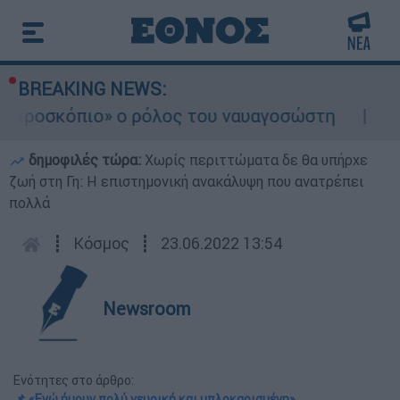
BREAKING NEWS:
κροσκόπιο» ο ρόλος του ναυαγοσώστη
Συνα
δημοφιλές τώρα:
Χωρίς περιττώματα δε θα υπήρχε
ζωή στη Γη: Η επιστημονική ανακάλυψη που ανατρέπει
πολλά
┋
Κόσμος
┋
23.06.2022 13:54
Newsroom
Ενότητες στο άρθρο:
📌 «Εγώ ήμουν πολύ νευρική και μπλοκαρισμένη»