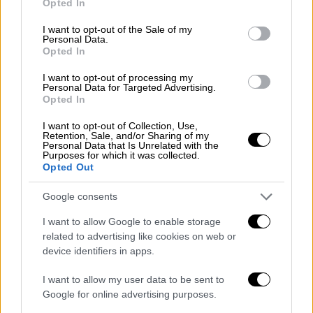
Opted In
use your data for below specified purposes in below Google
consent section.
I want to opt-out of the Sale of my
Personal Data.
Opted In
video
I want to opt-out of processing my
Personal Data for Targeted Advertising.
Opted In
I want to opt-out of Collection, Use,
Retention, Sale, and/or Sharing of my
Personal Data that Is Unrelated with the
Πάνω από 20 καταγγελίες στον
Purposes for which it was collected.
Opted Out
διευθυντή γυναικολογικού τμήματος
του νοσοκομείου που εργαζόταν η
Google consents
Ζαχαροπούλου
I want to allow Google to enable storage
related to advertising like cookies on web or
Στην περίπτωση του νοσοκομείου στο οποίο
device identifiers in apps.
εργαζόταν το 2016 η Χρυσούλα
Ζαχαροπούλου, ο
διευθυντής
του
I want to allow my user data to be sent to
Google for online advertising purposes.
γυναικολογικού τμήματος
έχει δεχτεί πάνω