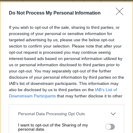
σταθμό πως η υφυπουργός «δεσμεύεται από
το ιατρικό απόρρητο και δεν μπορεί να
Do Not Process My Personal Information
μιλήσει για ασθενείς της».
If you wish to opt-out of the sale, sharing to third parties, or
Σύμφωνα με πολλά γαλλικά μέσα
processing of your personal or sensitive information for
targeted advertising by us, please use the below opt-out
ενημέρωσης το ζήτημα της υποβολής σε
section to confirm your selection. Please note that after your
ιατρικές εξετάσεις και ειδικότερα σε
opt-out request is processed you may continue seeing
γυναικολογικές σχετικές για την
interest-based ads based on personal information utilized by
ενδομητρίωση, «που δεν θεωρούνται ίδιες
us or personal information disclosed to third parties prior to
your opt-out. You may separately opt-out of the further
με όλες τις άλλες», απασχολεί το γαλλικό
disclosure of your personal information by third parties on the
σύστημα υγείας εδώ και καιρό, λόγω
IAB’s list of downstream participants. This information may
καταγγελιών
που έχουν υπάρξει για τον
also be disclosed by us to third parties on the
IAB’s List of
συχνά επώδυνο χαρακτήρα
τους, σε βαθμό
Downstream Participants
that may further disclose it to other
third parties.
που να μπορεί να αναφερθεί ως
άσκηση
σεξουαλικής βίας
.
Please note that this website/app uses one or more Google
Personal Data Processing Opt Outs
services and may gather and store information including but
not limited to your visit or usage behaviour. You may click to
I want to opt-out of the Sharing of my
personal data.
grant or deny consent to Google and its third-party tags to