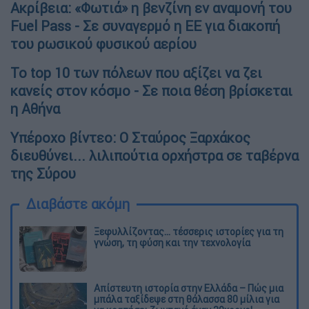
Ακρίβεια: «Φωτιά» η βενζίνη εν αναμονή του
Fuel Pass - Σε συναγερμό η ΕΕ για διακοπή
του ρωσικού φυσικού αερίου
Το top 10 των πόλεων που αξίζει να ζει
κανείς στον κόσμο - Σε ποια θέση βρίσκεται
η Αθήνα
Υπέροχο βίντεο: Ο Σταύρος Ξαρχάκος
διευθύνει... λιλιπούτια ορχήστρα σε ταβέρνα
της Σύρου
Διαβάστε ακόμη
Ξεφυλλίζοντας... τέσσερις ιστορίες για τη
γνώση, τη φύση και την τεχνολογία
Απίστευτη ιστορία στην Ελλάδα – Πώς μια
μπάλα ταξίδεψε στη θάλασσα 80 μίλια για