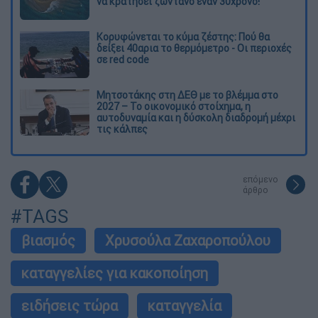
να κρατήσει ζωντανό έναν 30χρονο!
Κορυφώνεται το κύμα ζέστης: Πού θα
δείξει 40αρια το θερμόμετρο - Οι περιοχές
σε red code
Μητσοτάκης στη ΔΕΘ με το βλέμμα στο
2027 – Το οικονομικό στοίχημα, η
αυτοδυναμία και η δύσκολη διαδρομή μέχρι
τις κάλπες
επόμενο
άρθρο
#TAGS
βιασμός
Χρυσούλα Ζαχαροπούλου
καταγγελίες για κακοποίηση
ειδήσεις τώρα
καταγγελία