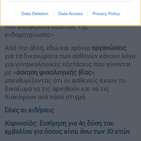
διευθυντής των νοσοκομείων του Παρισιού
τη χαρακτηρίζει «ιατρό που αγωνίζεται για
Data Deletion
Data Access
Privacy Policy
την καλύτερη αντιμετώπιση των γυναικών
που υποφέρουν εξαιτίας της
ενδομητρίωσης».
Από την άλλη, εδώ και χρόνια
οργανώσεις
για τα δικαιώματα των ασθενών κάνουν λόγο
για γυναικολογικές εξετάσεις που γίνονται
με «
άσκηση ψυχολογικής βίας
»,
υπενθυμίζοντας ότι οι ασθενείς έχουν το
δικαίωμα να τις αρνηθούν και να τις
διακόψουν ανά πάσα στιγμή.
Όλες οι ειδήσεις
Κορονοϊός: Εισήγηση για 4η δόση του
εμβολίου για όσους είναι άνω των 30 ετών