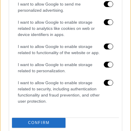
από 20 καταγγελίες
, η μια εκ των οποίων
I want to allow Google to send me
έχει οδηγηθεί στη δικαιοσύνη με την
personalized advertising.
κατηγορία, όχι του βιασμού, αλλά της
I want to allow Google to enable storage
άσκησης βίας από πρόσωπο που ασκεί
related to analytics like cookies on web or
δημόσιο λειτούργημα.
device identifiers in apps.
Ο εν λόγω διευθυντής θεωρείται από τους
I want to allow Google to enable storage
συναδέλφους του, σύμφωνα με
related to functionality of the website or app.
δημοσιεύματα γαλλικών μέσων ενημέρωσης,
I want to allow Google to enable storage
ένας από τους καλύτερους γυναικολόγους
related to personalization.
της Γαλλίας με διεθνή αναγνώριση. Ο ίδιος
έχει αρνηθεί τις κατηγορίες
, ενώ, όπως
I want to allow Google to enable storage
ανέφεραν αρμόδιοι νοσοκομειακοί
related to security, including authentication
functionality and fraud prevention, and other
παράγοντες της Γαλλίας, δεν έχει υποβληθεί
user protection.
ως τώρα
καμία επίσημη καταγγελία κατά της
Ζαχαροπούλου
.
CONFIRM
Αντιθέτως, σε ηλεκτρονικό του μήνυμα ο