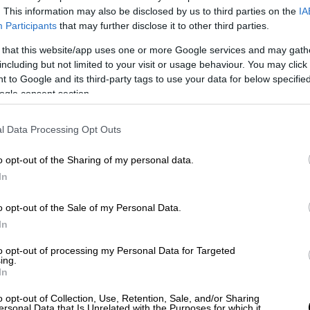
. This information may also be disclosed by us to third parties on the
IA
Participants
that may further disclose it to other third parties.
 that this website/app uses one or more Google services and may gath
including but not limited to your visit or usage behaviour. You may click 
 to Google and its third-party tags to use your data for below specifi
ogle consent section.
 το ΕΘΝΟΣ στη Google
l Data Processing Opt Outs
καιώματα της
Τουρκίας
στη Μεσόγειο και
o opt-out of the Sharing of my personal data.
 φορά ο
Τούρκος
πρόεδρος,
Ρετζέπ Ταγίπ
In
συνεδρίαση του υπουργικού συμβουλίου.
o opt-out of the Sale of my Personal Data.
με να κάνουμε όλα τα απαραίτητα βήματα
In
ε, προσθέτοντας ότι
«η άσκηση Έφεσος
ήταν μία δραστηριότητα που ενέπνευσε
to opt-out of processing my Personal Data for Targeted
ing.
όβο στους εχθρούς μας».
In
ίσης ότι
«εκφράζουμε για άλλη μια φορά
ότι
o opt-out of Collection, Use, Retention, Sale, and/or Sharing
ersonal Data that Is Unrelated with the Purposes for which it