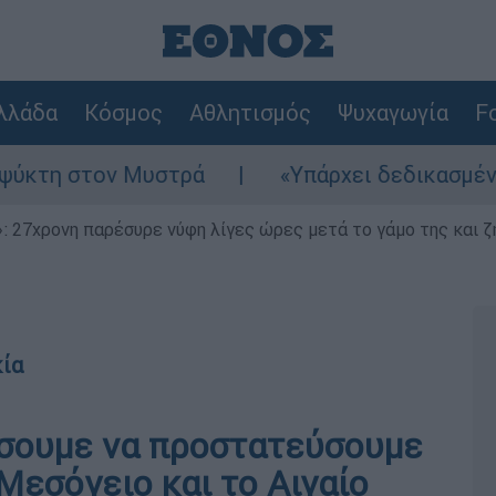
λλάδα
Κόσμος
Αθλητισμός
Ψυχαγωγία
Fo
στον Μυστρά
«Υπάρχει δεδικασμένο απαλλακ
 27χρονη παρέσυρε νύφη λίγες ώρες μετά το γάμο της και ζη
κία
άσουμε να προστατεύσουμε
Μεσόγειο και το Αιγαίο