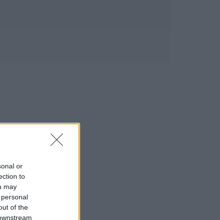
sonal or
ection to
ou may
 personal
out of the
 downstream