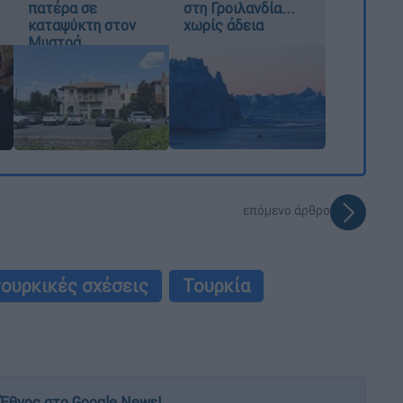
πατέρα σε
στη Γροιλανδία...
καταψύκτη στον
χωρίς άδεια
Μυστρά
επόμενο άρθρο
ουρκικές σχέσεις
Τουρκία
Έθνος στο Google News!