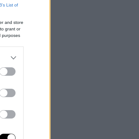
B’s List of
er and store
to grant or
ed purposes