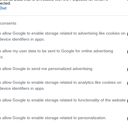
νησυχίες της χώρας μας για την ασφάλεια
lected.
 μπορεί να επωφεληθεί με κανέναν τρόπο
Out
consents
ότι «
με τα 4 γεωτρύπανά μας
και τα 2
o allow Google to enable storage related to advertising like cookies on
σισμένοι να συνεχίσουμε αδιάκοπα τις
evice identifiers in apps.
άλασσα και στη Μεσόγειο, προκειμένου να
o allow my user data to be sent to Google for online advertising
s.
νει αύριο, ο Τούρκος Πρόεδρος είπε ότι
to allow Google to send me personalized advertising.
 την υποκρισία που επιδεικνύεται σχετικά
ως το PKK, το YPG και τη FETO, με έγγραφα
o allow Google to enable storage related to analytics like cookies on
evice identifiers in apps.
έμα της Συρίας
, λέγοντας πως όταν
o allow Google to enable storage related to functionality of the website
, θα ξεκινήσουν στρατιωτική επιχείρηση.
o allow Google to enable storage related to personalization.