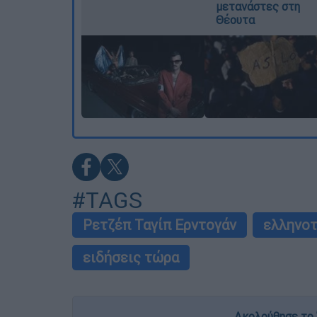
μετανάστες στη
Θέουτα
#TAGS
Ρετζέπ Ταγίπ Ερντογάν
ελληνοτ
ειδήσεις τώρα
Ακολούθησε το 