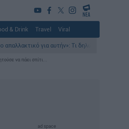
od & Drink
Travel
Viral
τικό για αυτήν»: Τι δηλώνει στο ethnos.gr ο Κ
τούσε να πάει σπίτι...