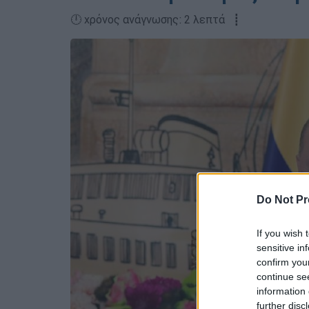
🕛 χρόνος ανάγνωσης: 2 λεπτά ┋
Do Not Pr
If you wish 
sensitive in
confirm you
continue se
information 
further disc