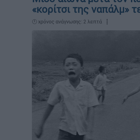
«κορίτσι της ναπάλμ» τ
🕛 χρόνος ανάγνωσης: 2 λεπτά ┋