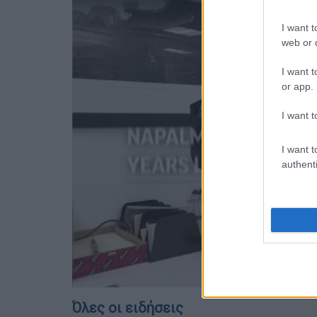
I want t
web or d
I want t
or app.
I want t
I want t
authenti
Όλες οι ειδήσεις