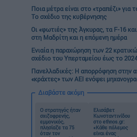
Ποια μέτρα είναι στο «τραπέζι» για 
Το σχέδιο της κυβέρνησης
Οι «φωτιές» της Άγκυρας, τα F-16 κα
στη Μαδρίτη και η επόμενη ημέρα
Ενιαία η παραχώρηση των 22 κρατικώ
σχέδιο του Υπερταμείου έως το 202
Πανελλαδικές: Η απορρόφηση στην αγ
«κράχτες» των ΑΕΙ ενόψει μηχανογρ
Διαβάστε ακόμη
O στρατηγός ήταν
Ελισάβετ
σχιζοφρενής,
Κωνσταντινίδου
εμμονικός,
στο ethnos.gr:
πλησίαζε τα 75
«Κάθε πόλεμος
όταν τον
είναι ένας