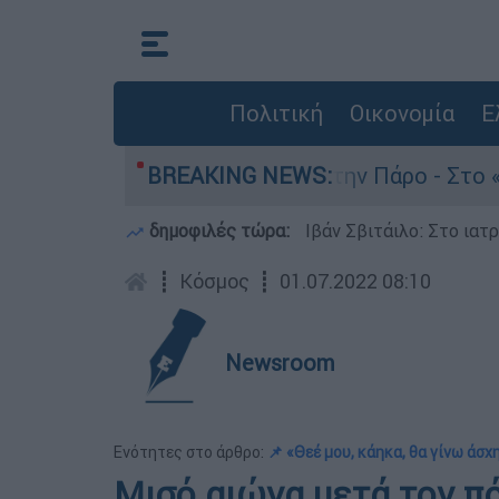
Πολιτική
Οικονομία
Ε
ον θάνατο του 4χρονου στην Πάρο - Στο «μικροσ
BREAKING NEWS:
δημοφιλές τώρα:
Ιβάν Σβιτάιλο: Στο ιατ
┋
Κόσμος
┋
01.07.2022 08:10
Newsroom
Ενότητες στο άρθρο:
📌 «Θεέ μου, κάηκα, θα γίνω άσ
Μισό αιώνα μετά τον π