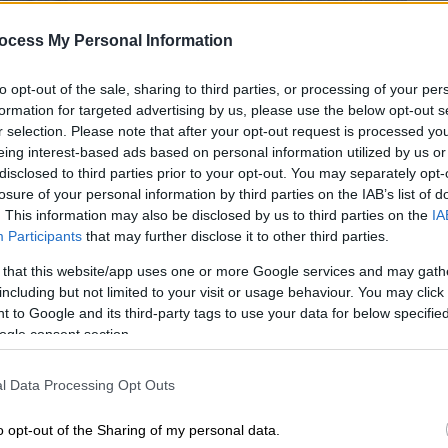
ocess My Personal Information
to opt-out of the sale, sharing to third parties, or processing of your per
formation for targeted advertising by us, please use the below opt-out s
 από τον πόλεμο στο Βιετνάμ (Associated Press)
r selection. Please note that after your opt-out request is processed y
eing interest-based ads based on personal information utilized by us or
disclosed to third parties prior to your opt-out. You may separately opt-
losure of your personal information by third parties on the IAB’s list of
 το ΕΘΝΟΣ στη Google
. This information may also be disclosed by us to third parties on the
IA
Participants
that may further disclose it to other third parties.
,
η Kim Phuc Phan Thi
έγινε η εικόνα -
 that this website/app uses one or more Google services and may gath
αν απαθανατίστηκε,
στην ηλικία των 9
including but not limited to your visit or usage behaviour. You may click 
από τους πόνους στον δρόμο, κατά τη
 to Google and its third-party tags to use your data for below specifi
ogle consent section.
σώμα του τραύματα
που έκαναν τους
l Data Processing Opt Outs
ιβίωνε. Ένας χρόνο αργότερα, η κατάσταση
 σήμερα,
49 χρόνια μετά, τελειώνει τις
o opt-out of the Sharing of my personal data.