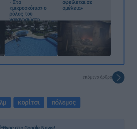
- Στο
οφείλεται σε
«μικροσκόπιο» ο
αμέλεια»
ρόλος του
ναυαγοσώστη
επόμενο άρθρο
λμ
κορίτσι
πόλεμος
Έθνος στο Google News!
 λεπτό, με την υπογραφή του www.ethnos.gr