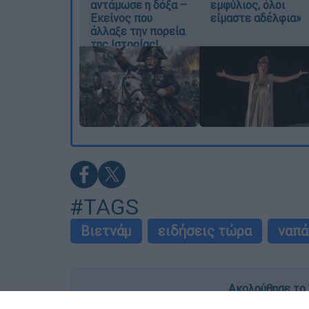
αντάμωσε η δόξα –
εμφύλιος, όλοι
Εκείνος που
είμαστε αδέλφια»
άλλαξε την πορεία
της Ιστορίας!
#TAGS
Βιετνάμ
ειδήσεις τώρα
ναπά
Ακολούθησε το 
Live όλες οι εξελίξεις λεπτό προς