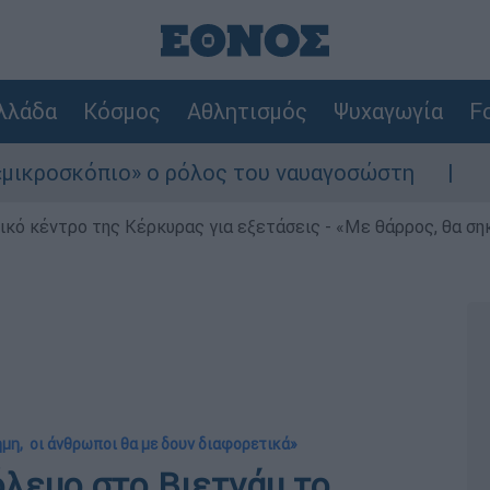
λλάδα
Κόσμος
Αθλητισμός
Ψυχαγωγία
Fo
κόπιο» ο ρόλος του ναυαγοσώστη
Συναγερμ
ρικό κέντρο της Κέρκυρας για εξετάσεις - «Με θάρρος, θα σ
χημη, οι άνθρωποι θα με δουν διαφορετικά»
όλεμο στο Βιετνάμ το