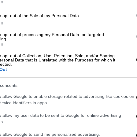
In
έζησε στο Βιετνάμ μέχρι το 1992 πριν
o opt-out of the Sale of my Personal Data.
γό της, όπου ζει ακόμα. Συνέχισε να
In
ειδικευμένες θεραπείες με τον ιατρό Jill
to opt-out of processing my Personal Data for Targeted
 χρόνια. Μάλιστα ο γιατρός ανέλαβε δωρεάν
ing.
In
o opt-out of Collection, Use, Retention, Sale, and/or Sharing
σχημη, οι άνθρωποι θα με δουν
ersonal Data that Is Unrelated with the Purposes for which it
lected.
Out
παιδιά όταν
Βιετναμέζοι στρατιώτες της
consents
ίδα το αεροπλάνο και τέσσερις βόμβες να
o allow Google to enable storage related to advertising like cookies on
ότι άρχισε να τρέχει ουρλιάζοντας ότι
evice identifiers in apps.
 εκείνη τη στιγμή: Θεέ μου, κάηκα, θα γίνω
ορετικά», ανέφερε στο Associated Press για
o allow my user data to be sent to Google for online advertising
s.
to allow Google to send me personalized advertising.