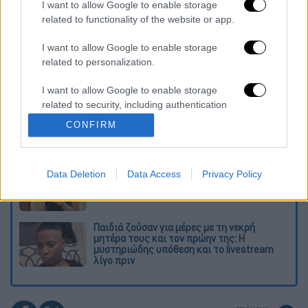
I want to allow Google to enable storage
related to functionality of the website or app.
Διαβάστε ακόμη
I want to allow Google to enable storage
Τα «γεράκια» της Ψάθας: Έσωσαν από τη
related to personalization.
μεγάλη φωτιά τη γειτονιά που κάποτε τους
έδιωχνε - «Πέρασε όλη η ζωή μπροστά μου»
I want to allow Google to enable storage
related to security, including authentication
Κυνήγι χρόνου στα λεωφορεία: Δρομολόγια
functionality and fraud prevention, and other
που «δεν βγαίνουν» και προειδοποιήσεις
CONFIRM
user protection.
Σοκ στο Μεξικό: Influencer εκτελέστηκε σε
Data Deletion
Data Access
Privacy Policy
ζωντανή μετάδοση - Τον πυροβόλησαν στο
κεφάλι
Παιδιά ζούσαν για μέρες με τη νεκρή
μητέρα τους και τον πρώην της: Η
μυστηριώδης υπόθεση και το livestream
λίγο πριν