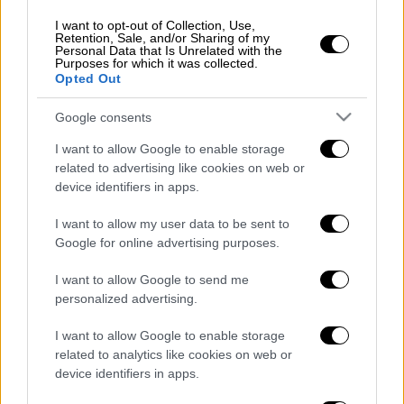
επιχείρησαν να αποσπάσουν την προσοχή
I want to opt-out of Collection, Use,
του καρχαρία.
Retention, Sale, and/or Sharing of my
Personal Data that Is Unrelated with the
Purposes for which it was collected.
Το θύμα μετά την επίθεση έφτασε στην ακτή
Opted Out
όπου δέχτηκε τις πρώτες βοήθειες από
γιατρούς αλλά λίγο μετά άφησε την
Google consents
τελευταία της πνοή.
I want to allow Google to enable storage
related to advertising like cookies on web or
ΠΡΟΣΟΧΗ
σκληρές εικόνες
:
device identifiers in apps.
I want to allow my user data to be sent to
Google for online advertising purposes.
I want to allow Google to send me
personalized advertising.
video
I want to allow Google to enable storage
related to analytics like cookies on web or
device identifiers in apps.