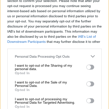
section to confirm your selection. Please note that after your
opt-out request is processed you may continue seeing
Σοκάρει ο θάνατος 68χρονης
στην Αίγυπτο.
interest-based ads based on personal information utilized by
us or personal information disclosed to third parties prior to
Η γυναίκα είχε ταξιδέψει από την Αυστρία
your opt-out. You may separately opt-out of the further
στο Σαρμ Ελ Σέιχ και δέχθηκε επίθεση από
disclosure of your personal information by third parties on the
καρχαρία
ενώ κολυμπούσε σε ακτή.
IAB’s list of downstream participants. This information may
also be disclosed by us to third parties on the
IAB’s List of
Ο καρχαρίας τη δάγκωσε σε χέρι και πόδι, με
Downstream Participants
that may further disclose it to other
το νερό της θάλασσας να «βάφεται»
κόκκινο
third parties.
από το αίμα της.
Please note that this website/app uses one or more Google
Personal Data Processing Opt Outs
services and may gather and store information including but
Στο «φως» έρχεται και
βίντεο
-
σοκ
, με
not limited to your visit or usage behaviour. You may click to
I want to opt-out of the Sharing of my
σκληρές εικόνες, δείχνοντας τη στιγμή που
personal data.
grant or deny consent to Google and its third-party tags to
Opted In
ο καρχαρίας κατασπάραξε την 68χρονη. Το
use your data for below specified purposes in below Google
consent section.
σοκαριστικό συμβάν παρακολουθούσαν
I want to opt-out of the Sale of my
Personal Data.
αυτόπτες μάρτυρες που είχαν επισκεφθεί το
Opted In
τουριστικό θέρετρο.
I want to opt-out of processing my
Personal Data for Targeted Advertising.
Κάποιοι
, χωρίς όμως να τα καταφέρουν,
Opted In