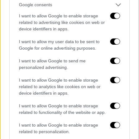
βρετανικό Guardian.
Google consents
«Φέτος αρπάξαμε τα μπουφάν μας και
I want to allow Google to enable storage
βγήκαμε έξω με τις κάμερες μας για να
related to advertising like cookies on web or
device identifiers in apps.
δουμε τα φοβερά χρώματα» πρόσθεσε.
I want to allow my user data to be sent to
«Είτε το πιστεύετε είτε όχι δεν έχω
Google for online advertising purposes.
επεξεργαστεί τα χρώματα, είναι λίγο πολύ
όπως τα είδαμε» τόνισε.
I want to allow Google to send me
personalized advertising.
Όπως αναφέρει ο Guardian, δεδομένα από
δορυφόρο δείχνουν ότι
υπάρχει μεγάλη
I want to allow Google to enable storage
related to analytics like cookies on web or
ποσότητα σωματιδίων στη στρατόσφαιρα
device identifiers in apps.
πάνω από την Ανταρκτική
, τα οποία δεν
υπήρχαν πριν από την έκρηξη.
I want to allow Google to enable storage
related to functionality of the website or app.
Αν και η Ανταρκτική απέχει περίπου 7.000
χιλιόμετρα από την Τόνγκα, «μοιραζόμαστε
I want to allow Google to enable storage
related to personalization.
τον ίδιο ουρανό», τόνισε ο Jordy Hendrikx,