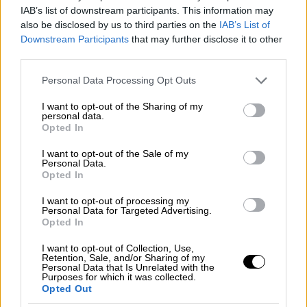
IAB’s list of downstream participants. This information may
also be disclosed by us to third parties on the
IAB’s List of
Downstream Participants
that may further disclose it to other
third parties.
Please note that this website/app uses one or more Google
Personal Data Processing Opt Outs
services and may gather and store information including but
video
not limited to your visit or usage behaviour. You may click to
I want to opt-out of the Sharing of my
personal data.
grant or deny consent to Google and its third-party tags to
Opted In
use your data for below specified purposes in below Google
consent section.
I want to opt-out of the Sale of my
Personal Data.
Opted In
«Συνήθως η Ανταρκτική είναι διαρκώς
I want to opt-out of processing my
Personal Data for Targeted Advertising.
σκοτεινή κατά τα μέσα του χειμώνα, με
Opted In
εξαίρεση ένα "ναυτικό λυκόφως" το οποίο
I want to opt-out of Collection, Use,
εμφανίζεται το μεσημέρι» δήλωσε ο Stuart
Retention, Sale, and/or Sharing of my
Personal Data that Is Unrelated with the
Shaw, ο οποίος εργάζεται στο Ινστιτούτο
Purposes for which it was collected.
Opted Out
Ανταρκτική Νέας Ζηλανδίας, μιλώντας στον