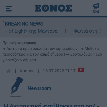
BREAKING NEWS:
of Light» της Μαντόνα
Φωτιά στη Βοιωτία
Πρωινή ενημέρωση:
➔ Δείτε τα πρωτοσέλιδα των εφημερίδων
|
➔ Μάθετε
περισσότερα για τον καιρό σήμερα
|
➔ Εορτολόγιο: Ποιοι
γιορτάζουν σήμερα
┋
Κόσμος
┋
16.07.2022 21:17
Newsroom
H Ανταρκτική «ντύθηκε» στα ροζ -