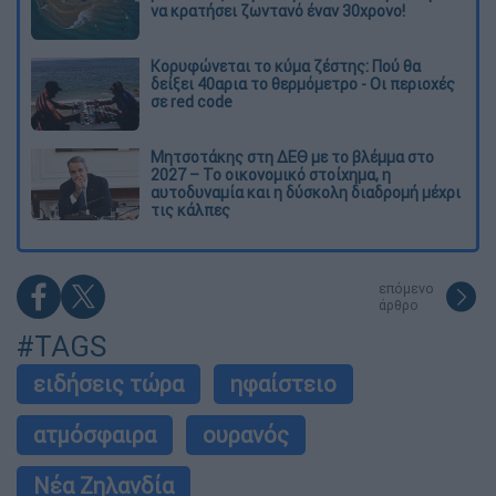
να κρατήσει ζωντανό έναν 30χρονο!
Κορυφώνεται το κύμα ζέστης: Πού θα
δείξει 40αρια το θερμόμετρο - Οι περιοχές
σε red code
Μητσοτάκης στη ΔΕΘ με το βλέμμα στο
2027 – Το οικονομικό στοίχημα, η
αυτοδυναμία και η δύσκολη διαδρομή μέχρι
τις κάλπες
επόμενο
άρθρο
#TAGS
ειδήσεις τώρα
ηφαίστειο
ατμόσφαιρα
ουρανός
Νέα Ζηλανδία