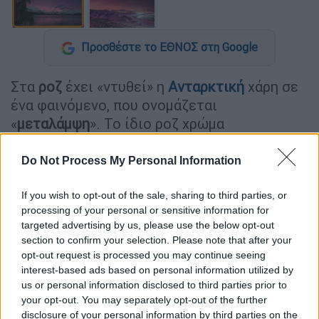
Προσθέστε το ΕΘΝΟΣ στη Google
Στα
ροζ
έχει «ντυθεί» η
Ανταρκτική
χάρη σε
ένα φαινόμενο, που ονομάζεται
«
μεταλάμψη
». Το ίδιο ροζ χρώμα
παρατηρήθηκε πριν από ένα μήνα
στη
Νέα
Ζηλανδία
.
Do Not Process My Personal Information
Σύμφωνα με τους επιστήμονες, οφείλεται
σε
If you wish to opt-out of the sale, sharing to third parties, or
σωματίδια που συσσωρεύτηκαν στην
processing of your personal or sensitive information for
ατμόσφαιρα
μετά την έκρηξη του
ηφαιστείου
targeted advertising by us, please use the below opt-out
section to confirm your selection. Please note that after your
Τόνγκα
, που σημειώθηκε τον Ιανουάριο.
opt-out request is processed you may continue seeing
interest-based ads based on personal information utilized by
Οι επιστήμονες, που μελετούν την παγωμένη
us or personal information disclosed to third parties prior to
Ήπειρο, έσπευσαν ενθουσιασμένοι να
your opt-out. You may separately opt-out of the further
απαθανατίσουν το εντυπωσιακό θέαμα.
disclosure of your personal information by third parties on the