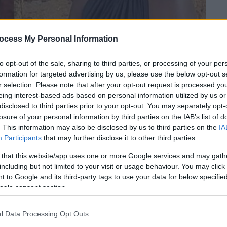
ocess My Personal Information
to opt-out of the sale, sharing to third parties, or processing of your per
formation for targeted advertising by us, please use the below opt-out s
r selection. Please note that after your opt-out request is processed y
eing interest-based ads based on personal information utilized by us or
disclosed to third parties prior to your opt-out. You may separately opt-
losure of your personal information by third parties on the IAB’s list of
 το ΕΘΝΟΣ στη Google
. This information may also be disclosed by us to third parties on the
IA
Participants
that may further disclose it to other third parties.
ε τα πράγματά του και εγκατέλειψε την
 that this website/app uses one or more Google services and may gath
γέννησε για πέμπτη φορά
δίδυμα
.
including but not limited to your visit or usage behaviour. You may click 
 to Google and its third-party tags to use your data for below specifi
τον κόσμο
το ένατο και το δέκατο παιδί της
.
ogle consent section.
τέ εξωσωματική, αλλά για κάποιο ανεξήγητο
l Data Processing Opt Outs
.. δίδυμα.