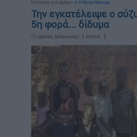
Ενότητες στο άρθρο:
📌 Η Gloria Nalongo
Την εγκατέλειψε ο σύζυ
5η φορά... δίδυμα
🕛 χρόνος ανάγνωσης: 2 λεπτά ┋