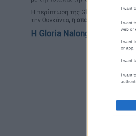
I want 
Η περίπτωση της Gloria θυμίζει έντο
την Ουγκάντα
, η οποία γέννησε 44 παι
I want t
web or d
Η Gloria Nalongo
I want t
or app.
I want t
I want t
authenti