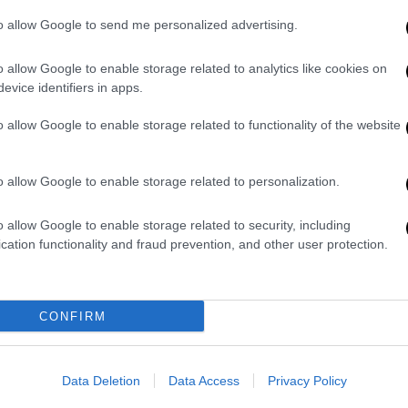
to allow Google to send me personalized advertising.
να αυτή μιας άλλης γυναίκας, επίσης από
διά!
o allow Google to enable storage related to analytics like cookies on
evice identifiers in apps.
o allow Google to enable storage related to functionality of the website
o allow Google to enable storage related to personalization.
o allow Google to enable storage related to security, including
cation functionality and fraud prevention, and other user protection.
CONFIRM
Data Deletion
Data Access
Privacy Policy