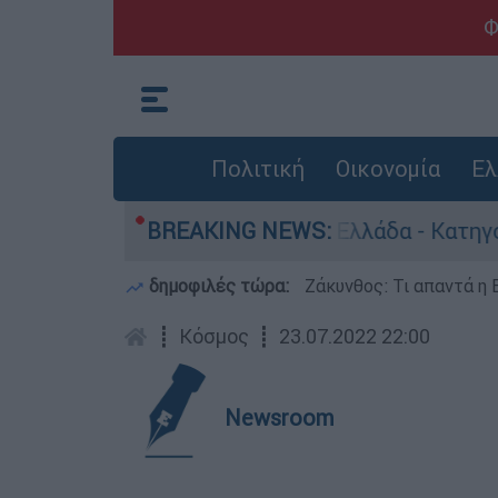
Φ
Πολιτική
Οικονομία
Ελ
α ανθρωποκτονίες στην Ελλάδα - Κατηγορείται κ
BREAKING NEWS:
δημοφιλές τώρα:
Ζάκυνθος: Τι απαντά η 
┋
Κόσμος
┋
23.07.2022 22:00
Newsroom