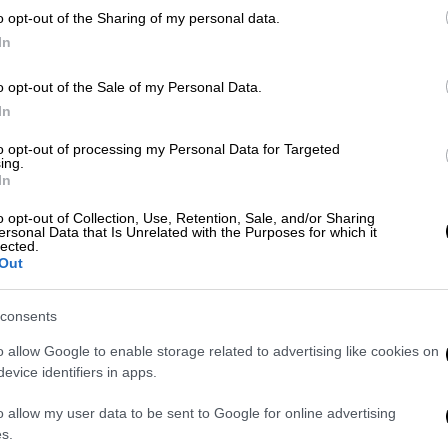
o opt-out of the Sharing of my personal data.
ακοίνωσε ότι θα αποκτήσουν και πάλι δίδυμα
In
ήτευση του, πως
αυτό που συμβαίνει δεν
να φροντίσει όλα αυτά τα παιδιά. Τελικά μια
o opt-out of the Sale of my Personal Data.
στωσε ότι εκείνος είχε μαζέψει τα
In
to opt-out of processing my Personal Data for Targeted
ing.
 που έφερε στον κόσμο όλα αυτά παιδιά και
In
o opt-out of Collection, Use, Retention, Sale, and/or Sharing
ersonal Data that Is Unrelated with the Purposes for which it
ά τα παιδιά. Ξέρω ότι ο πατέρας τους δεν
lected.
Out
γκαταλείψω. Παρά τις προκλήσεις, δεν θα
ρω ότι ο Θεός θα με φροντίσει. Έχω
consents
α», λέει χαρακτηριστικά.
o allow Google to enable storage related to advertising like cookies on
αιδιά της
- τα τρία μεγαλύτερα έχουν πάρει
evice identifiers in apps.
το μέλλον τους είναι αβέβαιο, καθώς ο
o allow my user data to be sent to Google for online advertising
σφατα ότι δεν θέλει να έχει καμία σχέση
s.