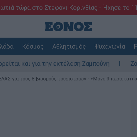
ωτιά τώρα στο Στεφάνι Κορινθίας - Ήχησε το 1
λάδα
Κόσμος
Αθλητισμός
Ψυχαγωγία
F
αι για την εκτέλεση Ζαμπούνη
Ζάκυνθος: 
ΕΛΑΣ για τους 8 βιασμούς τουριστριών - «Μόνο 3 περιστατικ