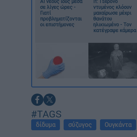
AI νέους ιούς μέσα
It: 15χρονο
σε λίγες ώρες -
ντυμένος κλόουν
Γιατί
μαχαίρωσε μέχρι
προβληματίζονται
θανάτου
οι επιστήμονες
ηλικιωμένο - Τον
κατέγραψε κάμερα
#TAGS
δίδυμα
σύζυγος
Ουγκάντα